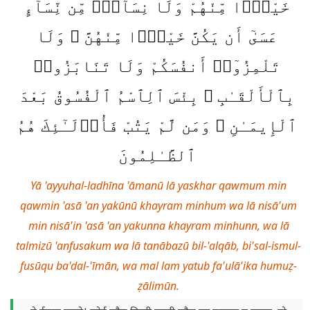
خَيْرًۭا مِّنْهُمْ وَلَا نِسَآءٌۭ مِّن نِّسَآءٍ
عَسَىٰٓ أَن يَكُنَّ خَيْرًۭا مِّنْهُنَّ ۖ وَلَا
تَلْمِزُوٓا۟ أَنفُسَكُمْ وَلَا تَنَابَزُوا۟
بِٱلْأَلْقَـٰبِ ۖ بِئْسَ ٱلِٱسْمُ ٱلْفُسُوقُ بَعْدَ
ٱلْإِيمَـٰنِ ۚ وَمَن لَّمْ يَتُبْ فَأُو۟لَـٰٓئِكَ هُمُ
ٱلظَّـٰلِمُونَ
Yā 'ayyuhal-ladhīna 'āmanū lā yaskhar qawmum min
qawmin 'asā 'an yakūnū khayram minhum wa lā nisā'um
min nisā'in 'asā 'an yakunna khayram minhunn, wa lā
talmizū 'anfusakum wa lā tanābazū bil-'alqāb, bi'sal-ismul-
fusūqu ba'dal-'īmān, wa mal lam yatub fa'ulā'ika humuẓ-
ẓālimūn.