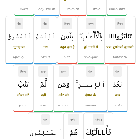
walā
anfusakum
talmizū
walā
min'hunna
संज्ञा
संज्ञा
क्रिया
अव्यय
क्रिया
تَنَابَزُوا۟
بِٱلْأَلْقَـٰبِ ۖ
بِئْسَ
ٱلِٱسْمُ
ٱلْفُسُوقُ
गुनाह का
नाम
बहुत बुरा है
बुरे नामों से
एक-दूसरे को बुलाओ
l-fusūqu
l-s'mu
bi'sa
bil-alqābi
tanābazū
क्रिया
अव्यय
अव्यय
संज्ञा
संज्ञा
بَعْدَ
ٱلْإِيمَـٰنِ ۚ
وَمَن
لَّمْ
يَتُبْ
तौबा करे
नहीं
और जो
ईमान के
बाद
yatub
lam
waman
l-īmāni
baʿda
संज्ञा
सर्वनाम
सर्वनाम
فَأُو۟لَـٰٓئِكَ
هُمُ
ٱلظَّـٰلِمُونَ