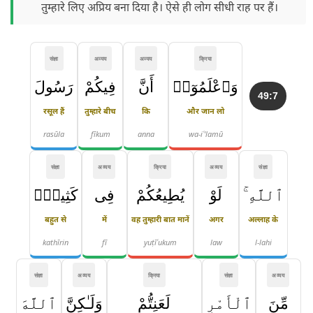
तुम्हारे लिए अप्रिय बना दिया है। ऐसे ही लोग सीधी राह पर हैं।
संज्ञा
अव्यय
अव्यय
क्रिया
وَٱعْلَمُوٓا۟
أَنَّ
فِيكُمْ
رَسُولَ
49:7
रसूल हैं
तुम्हारे बीच
कि
और जान लो
rasūla
fīkum
anna
wa-iʿ'lamū
संज्ञा
अव्यय
क्रिया
अव्यय
संज्ञा
ٱللَّهِ ۚ
لَوْ
يُطِيعُكُمْ
فِى
كَثِيرٍۢ
बहुत से
में
वह तुम्हारी बात मानें
अगर
अल्लाह के
kathīrin
fī
yuṭīʿukum
law
l-lahi
संज्ञा
अव्यय
क्रिया
संज्ञा
अव्यय
مِّنَ
ٱلْأَمْرِ
لَعَنِتُّمْ
وَلَـٰكِنَّ
ٱللَّهَ