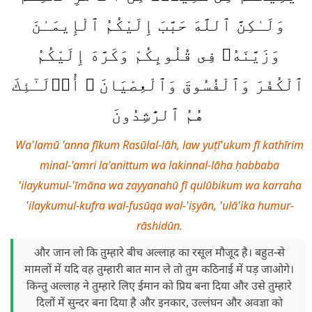
وَلَـٰكِنَّ ٱللَّهَ حَبَّبَ إِلَيْكُمُ ٱلْإِيمَـٰنَ
وَزَيَّنَهُۥ فِى قُلُوبِكُمْ وَكَرَّهَ إِلَيْكُمُ
ٱلْكُفْرَ وَٱلْفُسُوقَ وَٱلْعِصْيَانَ ۚ أُو۟لَـٰٓئِكَ
هُمُ ٱلرَّٰشِدُونَ
Wa'lamū 'anna fīkum Rasūlal-lāh, law yuṭī'ukum fī kathīrim
minal-'amri la'anittum wa lakinnal-lāha ḥabbaba
'ilaykumul-'īmāna wa zayyanahū fī qulūbikum wa karraha
'ilaykumul-kufra wal-fusūqa wal-'iṣyān, 'ulā'ika humur-
rāshidūn.
और जान लो कि तुम्हारे बीच अल्लाह का रसूल मौजूद है। बहुत-से
मामलों में यदि वह तुम्हारी बात मान ले तो तुम कठिनाई में पड़ जाओगे।
किन्तु अल्लाह ने तुम्हारे लिए ईमान को प्रिय बना दिया और उसे तुम्हारे
दिलों में सुन्दर बना दिया है और इनकार, उल्लंघन और अवज्ञा को