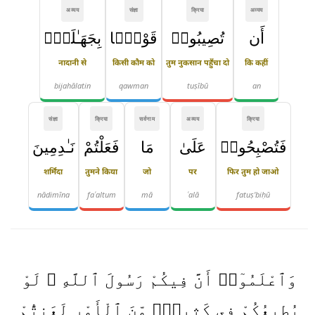
अव्यय
संज्ञा
क्रिया
अव्यय
أَن
تُصِيبُوا۟
قَوْمًۢا
بِجَهَـٰلَةٍۢ
नादानी से
किसी कौम को
तुम नुकसान पहुँचा दो
कि कहीं
bijahālatin
qawman
tuṣībū
an
संज्ञा
क्रिया
सर्वनाम
अव्यय
क्रिया
فَتُصْبِحُوا۟
عَلَىٰ
مَا
فَعَلْتُمْ
نَـٰدِمِينَ
शर्मिंदा
तुमने किया
जो
पर
फिर तुम हो जाओ
nādimīna
faʿaltum
mā
ʿalā
fatuṣ'biḥū
وَٱعْلَمُوٓا۟ أَنَّ فِيكُمْ رَسُولَ ٱللَّهِ ۚ لَوْ
يُطِيعُكُمْ فِى كَثِيرٍۢ مِّنَ ٱلْأَمْرِ لَعَنِتُّمْ