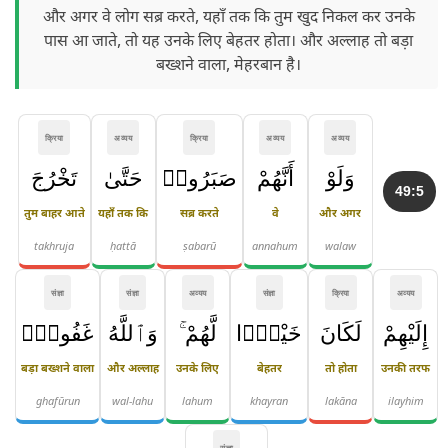
और अगर वे लोग सब्र करते, यहाँ तक कि तुम खुद निकल कर उनके
पास आ जाते, तो यह उनके लिए बेहतर होता। और अल्लाह तो बड़ा
बख्शने वाला, मेहरबान है।
क्रिया
अव्यय
क्रिया
अव्यय
अव्यय
وَلَوْ
أَنَّهُمْ
صَبَرُوا۟
حَتَّىٰ
تَخْرُجَ
49:5
तुम बाहर आते
यहाँ तक कि
सब्र करते
वे
और अगर
takhruja
ḥattā
ṣabarū
annahum
walaw
संज्ञा
संज्ञा
अव्यय
संज्ञा
क्रिया
अव्यय
إِلَيْهِمْ
لَكَانَ
خَيْرًۭا
لَّهُمْ ۚ
وَٱللَّهُ
غَفُورٌۭ
बड़ा बख्शने वाला
और अल्लाह
उनके लिए
बेहतर
तो होता
उनकी तरफ
ghafūrun
wal-lahu
lahum
khayran
lakāna
ilayhim
संज्ञा