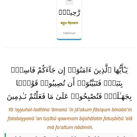
رَّحِيمٌۭ
बहुत मेहरबान
raḥīmun
يَـٰٓأَيُّهَا ٱلَّذِينَ ءَامَنُوٓا۟ إِن جَآءَكُمْ فَاسِقٌۢ
بِنَبَإٍۢ فَتَبَيَّنُوٓا۟ أَن تُصِيبُوا۟ قَوْمًۢا
بِجَهَـٰلَةٍۢ فَتُصْبِحُوا۟ عَلَىٰ مَا فَعَلْتُمْ نَـٰدِمِينَ
Yā 'ayyuhal-ladhīna 'āmanū 'in jā'akum fāsiqum binaba'in
fatabayyanū 'an tuṣībū qawmam bijahālatin fatuṣbiḥū 'alā
mā fa'altum nādimīn.