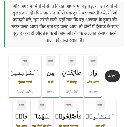
और अगर मोमिनों में से दो गिरोह आपस में लड़ पड़ें, तो उन दोनों में
सुलह करा दो। फिर अगर उनमें से एक दूसरे पर ज़्यादती करे, तो जो
ज़्यादती करे, तुम उससे लड़ो, यहाँ तक कि वह अल्लाह के हुक्म की
तरफ़ पलट आए। फिर जब वह पलट आए, तो दोनों में इंसाफ़ के साथ
सुलह करा दो और इंसाफ़ से काम लो। बेशक अल्लाह इंसाफ़ करने
वालों को दोस्त रखता है।
संज्ञा
अव्यय
संज्ञा
अव्यय
وَإِن
طَآئِفَتَانِ
مِنَ
ٱلْمُؤْمِنِينَ
49:9
ईमान वालों
में से
दो गिरोह
और अगर
l-mu'minīna
mina
ṭāifatāni
wa-in
अव्यय
संज्ञा
क्रिया
क्रिया
ٱقْتَتَلُوا۟
فَأَصْلِحُوا۟
بَيْنَهُمَا ۖ
فَإِنۢ
फिर अगर
उन दोनों के बीच
तो सुलह करा दो
लड़ पड़ें