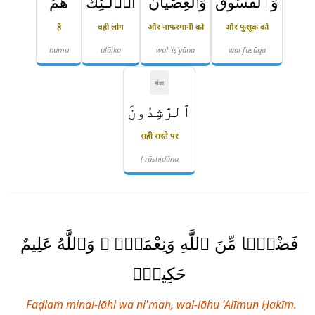
وَٱلْفُسُوقَ
وَٱلْعِصْيَانَ ۚ
أُو۟لَـٰٓئِكَ
هُمُ
हैं
वही लोग
और नाफरमानी को
और फुसूक को
humu
ulāika
wal-ʿiṣ'yāna
wal-fusūqa
संज्ञा
ٱلرَّٰشِدُونَ
सही रास्ते पर
l-rāshidūna
فَضْلًۭا مِّنَ ٱللَّهِ وَنِعْمَةًۭ ۚ وَٱللَّهُ عَلِيمٌ
حَكِيمٌۭ
Faḍlam minal-lāhi wa ni'mah, wal-lāhu 'Alīmun Ḥakīm.