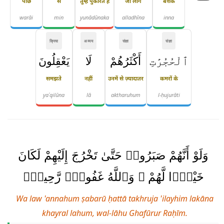
पीछे
से
तुम्हें पुकारते हैं
जो लोग
बेशक
warāi
min
yunādūnaka
alladhīna
inna
क्रिया
अव्यय
संज्ञा
संज्ञा
ٱلْحُجُرَٰتِ
أَكْثَرُهُمْ
لَا
يَعْقِلُونَ
समझते
नहीं
उनमें से ज़्यादातर
कमरों के
yaʿqilūna
lā
aktharuhum
l-ḥujurāti
وَلَوْ أَنَّهُمْ صَبَرُوا۟ حَتَّىٰ تَخْرُجَ إِلَيْهِمْ لَكَانَ
خَيْرًۭا لَّهُمْ ۚ وَٱللَّهُ غَفُورٌۭ رَّحِيمٌۭ
Wa law 'annahum ṣabarū ḥattā takhruja 'ilayhim lakāna
khayral lahum, wal-lāhu Ghafūrur Raḥīm.