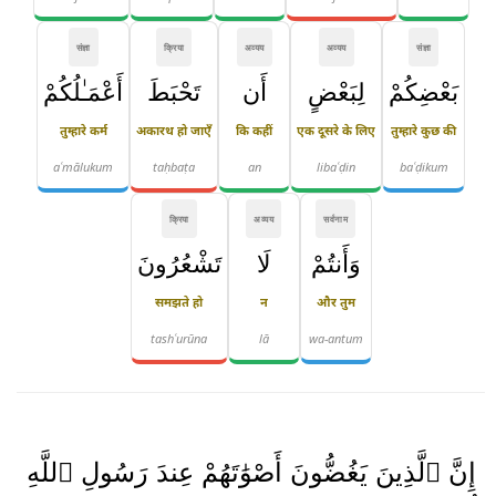
संज्ञा
क्रिया
अव्यय
अव्यय
संज्ञा
بَعْضِكُمْ
لِبَعْضٍ
أَن
تَحْبَطَ
أَعْمَـٰلُكُمْ
तुम्हारे कर्म
अकारथ हो जाएँ
कि कहीं
एक दूसरे के लिए
तुम्हारे कुछ की
aʿmālukum
taḥbaṭa
an
libaʿḍin
baʿḍikum
क्रिया
अव्यय
सर्वनाम
وَأَنتُمْ
لَا
تَشْعُرُونَ
समझते हो
न
और तुम
tashʿurūna
lā
wa-antum
إِنَّ ٱلَّذِينَ يَغُضُّونَ أَصْوَٰتَهُمْ عِندَ رَسُولِ ٱللَّهِ