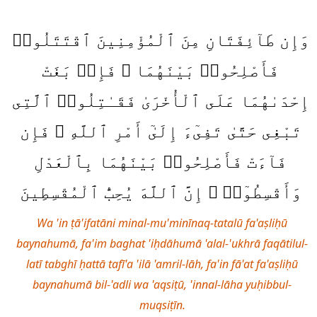
وَإِن طَآئِفَتَانِ مِنَ ٱلْمُؤْمِنِينَ ٱقْتَتَلُوا۟
فَأَصْلِحُوا۟ بَيْنَهُمَا ۖ فَإِنۢ بَغَتْ
إِحْدَىٰهُمَا عَلَى ٱلْأُخْرَىٰ فَقَـٰتِلُوا۟ ٱلَّتِى
تَبْغِى حَتَّىٰ تَفِىٓءَ إِلَىٰٓ أَمْرِ ٱللَّهِ ۚ فَإِن
فَآءَتْ فَأَصْلِحُوا۟ بَيْنَهُمَا بِٱلْعَدْلِ
وَأَقْسِطُوٓا۟ ۖ إِنَّ ٱللَّهَ يُحِبُّ ٱلْمُقْسِطِينَ
Wa 'in ṭā'ifatāni minal-mu'minīnaq-tatalū fa'aṣliḥū
baynahumā, fa'im baghat 'iḥdāhumā 'alal-'ukhrā faqātilul-
latī tabghī ḥattā tafī'a 'ilā 'amril-lāh, fa'in fā'at fa'aṣliḥū
baynahumā bil-'adli wa 'aqsiṭū, 'innal-lāha yuḥibbul-
muqsiṭīn.