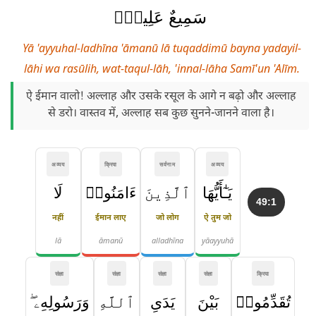
سَمِيعٌ عَلِيمٌۭ
Yā 'ayyuhal-ladhīna 'āmanū lā tuqaddimū bayna yadayil-
lāhi wa rasūlih, wat-taqul-lāh, 'innal-lāha Samī'un 'Alīm.
ऐ ईमान वालो! अल्लाह और उसके रसूल के आगे न बढ़ो और अल्लाह
से डरो। वास्तव में, अल्लाह सब कुछ सुनने-जानने वाला है।
अव्यय
क्रिया
सर्वनाम
अव्यय
يَـٰٓأَيُّهَا
ٱلَّذِينَ
ءَامَنُوا۟
لَا
49:1
नहीं
ईमान लाए
जो लोग
ऐ तुम जो
lā
āmanū
alladhīna
yāayyuhā
संज्ञा
संज्ञा
संज्ञा
संज्ञा
क्रिया
تُقَدِّمُوا۟
بَيْنَ
يَدَىِ
ٱللَّهِ
وَرَسُولِهِۦ ۖ