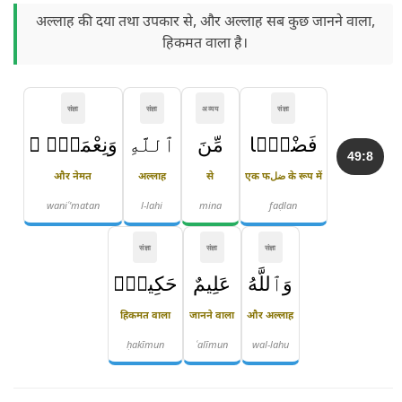
अल्लाह की दया तथा उपकार से, और अल्लाह सब कुछ जानने वाला,
हिकमत वाला है।
संज्ञा
संज्ञा
अव्यय
संज्ञा
فَضْلًۭا
مِّنَ
ٱللَّهِ
وَنِعْمَةًۭ ۚ
49:8
और नेमत
अल्लाह
से
एक फضل के रूप में
waniʿ'matan
l-lahi
mina
faḍlan
संज्ञा
संज्ञा
संज्ञा
وَٱللَّهُ
عَلِيمٌ
حَكِيمٌۭ
हिकमत वाला
जानने वाला
और अल्लाह
ḥakīmun
ʿalīmun
wal-lahu