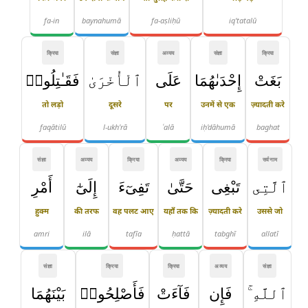
fa-in
baynahumā
fa-aṣliḥū
iq'tatalū
क्रिया
संज्ञा
अव्यय
संज्ञा
क्रिया
بَغَتْ
إِحْدَىٰهُمَا
عَلَى
ٱلْأُخْرَىٰ
فَقَـٰتِلُوا۟
तो लड़ो
दूसरे
पर
उनमें से एक
ज़्यादती करे
faqātilū
l-ukh'rā
ʿalā
iḥ'dāhumā
baghat
संज्ञा
अव्यय
क्रिया
अव्यय
क्रिया
सर्वनाम
ٱلَّتِى
تَبْغِى
حَتَّىٰ
تَفِىٓءَ
إِلَىٰٓ
أَمْرِ
हुक्म
की तरफ
वह पलट आए
यहाँ तक कि
ज़्यादती करे
उससे जो
amri
ilā
tafīa
ḥattā
tabghī
allatī
संज्ञा
क्रिया
क्रिया
अव्यय
संज्ञा
ٱللَّهِ ۚ
فَإِن
فَآءَتْ
فَأَصْلِحُوا۟
بَيْنَهُمَا