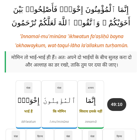
إِنَّمَا ٱلْمُؤْمِنُونَ إِخْوَةٌۭ فَأَصْلِحُوا۟ بَيْنَ
أَخَوَيْكُمْ ۚ وَٱتَّقُوا۟ ٱللَّهَ لَعَلَّكُمْ تُرْحَمُونَ
'Innamal-mu'minūna 'ikhwatun fa'aṣliḥū bayna
'akhawaykum, wat-taqul-lāha la'allakum turḥamūn.
मोमिन तो भाई-भाई ही हैं। अतः अपने दो भाईयों के बीच सुलह करा दो
और अल्लाह का डर रखो, ताकि तुम पर दया की जाए।
संज्ञा
संज्ञा
अव्यय
إِنَّمَا
ٱلْمُؤْمِنُونَ
إِخْوَةٌۭ
49:10
भाई हैं
कि मोमिन
सिवाय इसके नहीं
ikh'watun
l-mu'minūna
innamā
संज्ञा
क्रिया
संज्ञा
संज्ञा
क्रिया