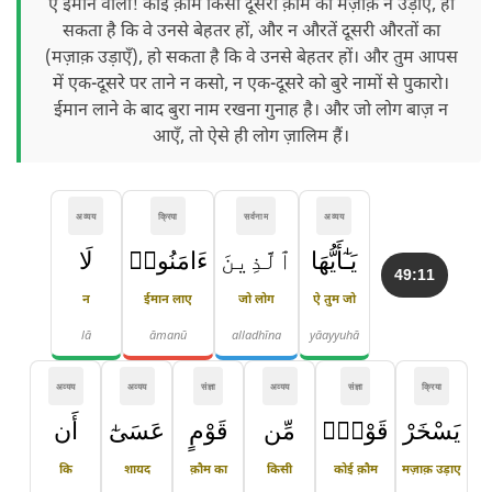
ऐ ईमान वालो! कोई क़ौम किसी दूसरी क़ौम का मज़ाक़ न उड़ाए, हो
सकता है कि वे उनसे बेहतर हों, और न औरतें दूसरी औरतों का
(मज़ाक़ उड़ाएँ), हो सकता है कि वे उनसे बेहतर हों। और तुम आपस
में एक-दूसरे पर ताने न कसो, न एक-दूसरे को बुरे नामों से पुकारो।
ईमान लाने के बाद बुरा नाम रखना गुनाह है। और जो लोग बाज़ न
आएँ, तो ऐसे ही लोग ज़ालिम हैं।
अव्यय
क्रिया
सर्वनाम
अव्यय
يَـٰٓأَيُّهَا
ٱلَّذِينَ
ءَامَنُوا۟
لَا
49:11
न
ईमान लाए
जो लोग
ऐ तुम जो
lā
āmanū
alladhīna
yāayyuhā
अव्यय
अव्यय
संज्ञा
अव्यय
संज्ञा
क्रिया
يَسْخَرْ
قَوْمٌۭ
مِّن
قَوْمٍ
عَسَىٰٓ
أَن
कि
शायद
क़ौम का
किसी
कोई क़ौम
मज़ाक़ उड़ाए