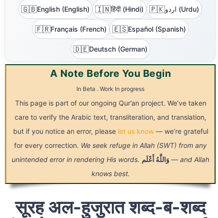
🇬🇧
🇮🇳
🇵🇰
English (English)
हिंदी (Hindi)
اردو (Urdu)
🇫🇷
🇪🇸
Français (French)
Español (Spanish)
🇩🇪
Deutsch (German)
A Note Before You Begin
In Beta . Work In progress
This page is part of our ongoing Qur’an project. We’ve taken
care to verify the Arabic text, transliteration, and translation,
but if you notice an error, please
let us know
— we’re grateful
for every correction.
We seek refuge in Allah (SWT) from any
unintended error in rendering His words.
أَعْلَم
وَاللَّهُ
— and Allah
knows best.
सूरह अल-हुजुरात शब्द-ब-शब्द