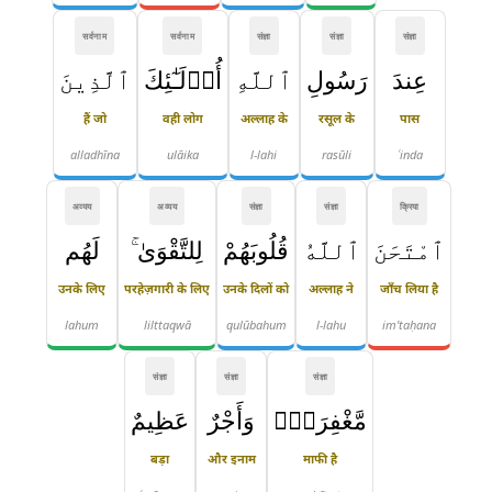
सर्वनाम
सर्वनाम
संज्ञा
संज्ञा
संज्ञा
عِندَ
رَسُولِ
ٱللَّهِ
أُو۟لَـٰٓئِكَ
ٱلَّذِينَ
हैं जो
वही लोग
अल्लाह के
रसूल के
पास
alladhīna
ulāika
l-lahi
rasūli
ʿinda
अव्यय
अव्यय
संज्ञा
संज्ञा
क्रिया
ٱمْتَحَنَ
ٱللَّهُ
قُلُوبَهُمْ
لِلتَّقْوَىٰ ۚ
لَهُم
उनके लिए
परहेज़गारी के लिए
उनके दिलों को
अल्लाह ने
जाँच लिया है
lahum
lilttaqwā
qulūbahum
l-lahu
im'taḥana
संज्ञा
संज्ञा
संज्ञा
مَّغْفِرَةٌۭ
وَأَجْرٌ
عَظِيمٌ
बड़ा
और इनाम
माफी है