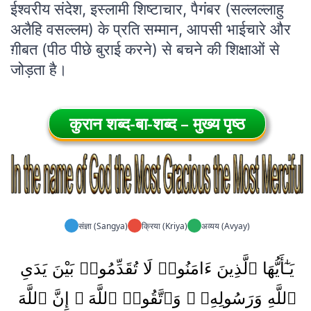
ईश्वरीय संदेश, इस्लामी शिष्टाचार, पैगंबर (सल्लल्लाहु
अलैहि वसल्लम) के प्रति सम्मान, आपसी भाईचारे और
ग़ीबत (पीठ पीछे बुराई करने) से बचने की शिक्षाओं से
जोड़ता है।
कुरान शब्द-बा-शब्द – मुख्य पृष्ठ
संज्ञा (Sangya)
क्रिया (Kriya)
अव्यय (Avyay)
يَـٰٓأَيُّهَا ٱلَّذِينَ ءَامَنُوا۟ لَا تُقَدِّمُوا۟ بَيْنَ يَدَىِ
ٱللَّهِ وَرَسُولِهِۦ ۖ وَٱتَّقُوا۟ ٱللَّهَ ۚ إِنَّ ٱللَّهَ