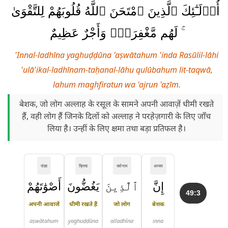
أُو۟لَـٰٓئِكَ ٱلَّذِينَ ٱمْتَحَنَ ٱللَّهُ قُلُوبَهُمْ لِلتَّقْوَىٰ
ۚ لَهُم مَّغْفِرَةٌۭ وَأَجْرٌ عَظِيمٌ
'Innal-ladhīna yaghuḍḍūna 'aṣwātahum 'inda Rasūlil-lāhi
'ulā'ikal-ladhīnam-taḥanal-lāhu qulūbahum lit-taqwā,
lahum maghfiratun wa 'ajrun 'aẓīm.
बेशक, जो लोग अल्लाह के रसूल के सामने अपनी आवाज़ें धीमी रखते
हैं, वही लोग हैं जिनके दिलों को अल्लाह ने परहेज़गारी के लिए जाँच
लिया है। उन्हीं के लिए क्षमा तथा बड़ा प्रतिफल है।
संज्ञा
क्रिया
सर्वनाम
अव्यय
إِنَّ
ٱلَّذِينَ
يَغُضُّونَ
أَصْوَٰتَهُمْ
49:3
अपनी आवाजें
धीमी रखते हैं
जो लोग
बेशक
aṣwātahum
yaghuḍḍūna
alladhīna
inna