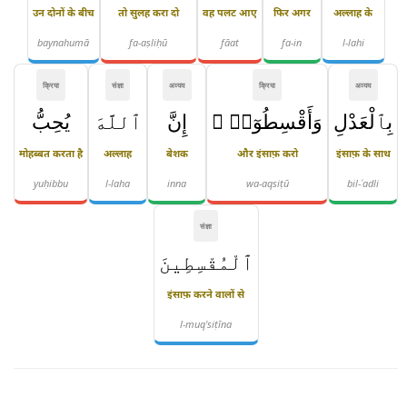
उन दोनों के बीच
तो सुलह करा दो
वह पलट आए
फिर अगर
अल्लाह के
baynahumā
fa-aṣliḥū
fāat
fa-in
l-lahi
क्रिया
संज्ञा
अव्यय
क्रिया
अव्यय
بِٱلْعَدْلِ
وَأَقْسِطُوٓا۟ ۖ
إِنَّ
ٱللَّهَ
يُحِبُّ
मोहब्बत करता है
अल्लाह
बेशक
और इंसाफ़ करो
इंसाफ़ के साथ
yuḥibbu
l-laha
inna
wa-aqsiṭū
bil-ʿadli
संज्ञा
ٱلْمُقْسِطِينَ
इंसाफ़ करने वालों से
l-muq'siṭīna