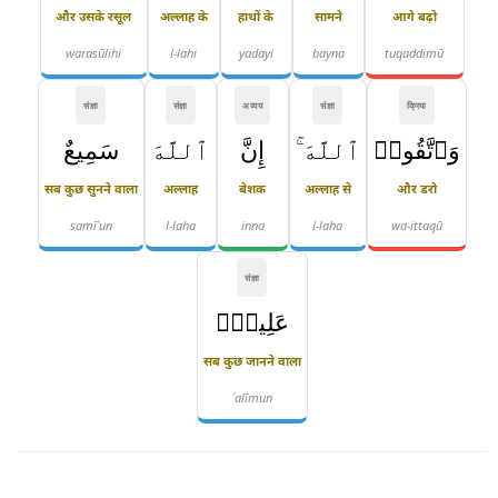
और उसके रसूल
अल्लाह के
हाथों के
सामने
आगे बढ़ो
warasūlihi
l-lahi
yadayi
bayna
tuqaddimū
संज्ञा
संज्ञा
अव्यय
संज्ञा
क्रिया
وَٱتَّقُوا۟
ٱللَّهَ ۚ
إِنَّ
ٱللَّهَ
سَمِيعٌ
सब कुछ सुनने वाला
अल्लाह
बेशक
अल्लाह से
और डरो
samīʿun
l-laha
inna
l-laha
wa-ittaqū
संज्ञा
عَلِيمٌۭ
सब कुछ जानने वाला
ʿalīmun