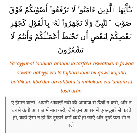
يَـٰٓأَيُّهَا ٱلَّذِينَ ءَامَنُوا۟ لَا تَرْفَعُوٓا۟ أَصْوَٰتَكُمْ فَوْقَ
صَوْتِ ٱلنَّبِىِّ وَلَا تَجْهَرُوا۟ لَهُۥ بِٱلْقَوْلِ كَجَهْرِ
بَعْضِكُمْ لِبَعْضٍ أَن تَحْبَطَ أَعْمَـٰلُكُمْ وَأَنتُمْ لَا
تَشْعُرُونَ
Yā 'ayyuhal-ladhīna 'āmanū lā tarfa'ū 'aṣwātakum fawqa
ṣawtin-nabiyyi wa lā tajharū lahū bil-qawli kajahri
ba'ḍikum liba'ḍin 'an taḥbaṭa 'a'mālukum wa 'antum lā
tash'urūn.
ऐ ईमान वालो! अपनी आवाज़ें नबी की आवाज़ से ऊँची न करो, और न
उनसे ऊँची आवाज़ में बात करो, जैसे तुम आपस में एक-दूसरे से करते
हो, कहीं ऐसा न हो कि तुम्हारे कर्म व्यर्थ हो जाएँ और तुम्हें पता भी न
चले।