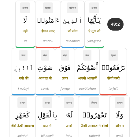
अव्यय
क्रिया
सर्वनाम
अव्यय
يَـٰٓأَيُّهَا
ٱلَّذِينَ
ءَامَنُوا۟
لَا
49:2
नहीं
ईमान लाए
जो लोग
ऐ तुम जो
lā
āmanū
alladhīna
yāayyuhā
संज्ञा
संज्ञा
संज्ञा
संज्ञा
क्रिया
تَرْفَعُوٓا۟
أَصْوَٰتَكُمْ
فَوْقَ
صَوْتِ
ٱلنَّبِىِّ
नबी की
आवाज़ से
ऊपर
अपनी आवाजें
ऊँची करो
l-nabiyi
ṣawti
fawqa
aṣwātakum
tarfaʿū
अव्यय
अव्यय
अव्यय
क्रिया
अव्यय
وَلَا
تَجْهَرُوا۟
لَهُۥ
بِٱلْقَوْلِ
كَجَهْرِ
जैसे ऊँची आवाज़
बात में
उनसे
ऊँची आवाज़ में बोलो
और न
kajahri
bil-qawli
lahu
tajharū
walā