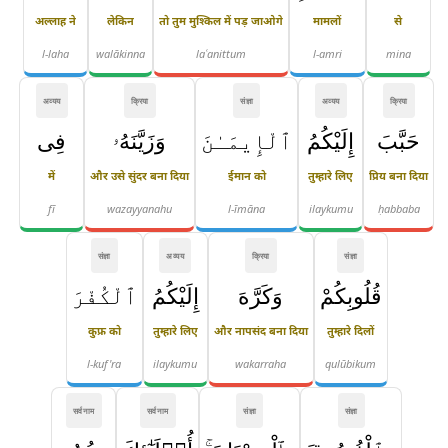
अल्लाह ने
लेकिन
तो तुम मुश्किल में पड़ जाओगे
मामलों
से
l-laha
walākinna
laʿanittum
l-amri
mina
अव्यय
क्रिया
संज्ञा
अव्यय
क्रिया
حَبَّبَ
إِلَيْكُمُ
ٱلْإِيمَـٰنَ
وَزَيَّنَهُۥ
فِى
में
और उसे सुंदर बना दिया
ईमान को
तुम्हारे लिए
प्रिय बना दिया
fī
wazayyanahu
l-īmāna
ilaykumu
ḥabbaba
संज्ञा
अव्यय
क्रिया
संज्ञा
قُلُوبِكُمْ
وَكَرَّهَ
إِلَيْكُمُ
ٱلْكُفْرَ
कुफ्र को
तुम्हारे लिए
और नापसंद बना दिया
तुम्हारे दिलों
l-kuf'ra
ilaykumu
wakarraha
qulūbikum
सर्वनाम
सर्वनाम
संज्ञा
संज्ञा