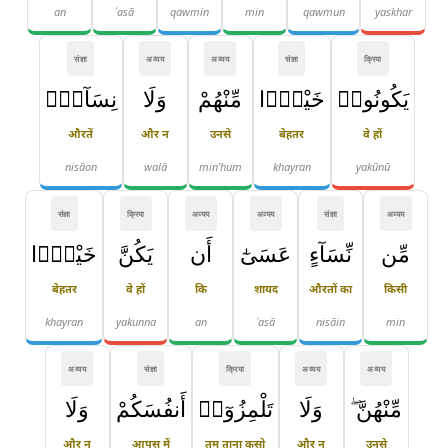
an
ʿasā
qawmin
min
qawmun
yaskhar
संज्ञा
अव्यय
अव्यय
संज्ञा
क्रिया
يَكُونُوا۟
خَيْرًۭا
مِّنْهُمْ
وَلَا
نِسَآءٌۭ
औरतें
और न
उनसे
बेहतर
वे हों
nisāon
walā
min'hum
khayran
yakūnū
संज्ञा
क्रिया
अव्यय
अव्यय
संज्ञा
अव्यय
مِّن
نِّسَآءٍ
عَسَىٰٓ
أَن
يَكُنَّ
خَيْرًۭا
बेहतर
वे हों
कि
शायद
औरतों का
किसी
khayran
yakunna
an
ʿasā
nisāin
min
अव्यय
संज्ञा
क्रिया
अव्यय
अव्यय
مِّنْهُنَّ ۖ
وَلَا
تَلْمِزُوٓا۟
أَنفُسَكُمْ
وَلَا
और न
आपस में
तुम ताना कसो
और न
उनसे