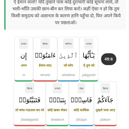
ऐ ईमान वालो! यदि तुम्हारे पास कोई दुराचारी कोई सूचना लाये, तो
भली-भाँति उसकी छान-बीन कर लिया करो। कहीं ऐसा न हो कि तुम
किसी समुदाय को अज्ञानता के कारण हानि पहुँचा दो, फिर अपने किये
पर पछताओ।
अव्यय
क्रिया
सर्वनाम
अव्यय
يَـٰٓأَيُّهَا
ٱلَّذِينَ
ءَامَنُوٓا۟
إِن
49:6
अगर
ईमान लाए
जो लोग
ऐ तुम जो
in
āmanū
alladhīna
yāayyuhā
क्रिया
अव्यय
संज्ञा
क्रिया
جَآءَكُمْ
فَاسِقٌۢ
بِنَبَإٍۢ
فَتَبَيَّنُوٓا۟
तो जांच-पड़ताल कर लो
कोई खबर लेकर
कोई फासिक
तुम्हारे पास आए
fatabayyanū
binaba-in
fāsiqun
jāakum