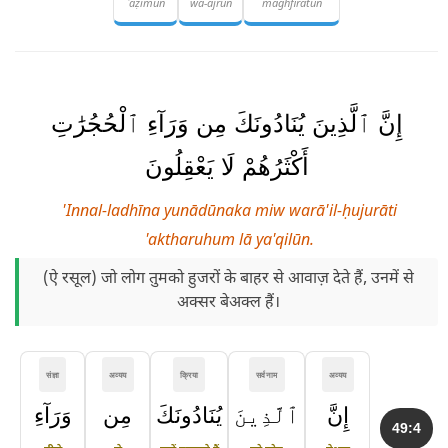
ʿaẓīmun
wa-ajrun
maghfiratun
إِنَّ ٱلَّذِينَ يُنَادُونَكَ مِن وَرَآءِ ٱلْحُجُرَٰتِ
أَكْثَرُهُمْ لَا يَعْقِلُونَ
'Innal-ladhīna yunādūnaka miw warā'il-ḥujurāti
'aktharuhum lā ya'qilūn.
(ऐ रसूल) जो लोग तुमको हुजरों के बाहर से आवाज़ देते हैं, उनमें से
अक्सर बेअक्ल हैं।
संज्ञा
अव्यय
क्रिया
सर्वनाम
अव्यय
إِنَّ
ٱلَّذِينَ
يُنَادُونَكَ
مِن
وَرَآءِ
49:4