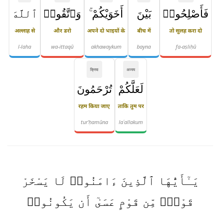
فَأَصْلِحُوا۟
بَيْنَ
أَخَوَيْكُمْ ۚ
وَٱتَّقُوا۟
ٱللَّهَ
अल्लाह से
और डरो
अपने दो भाइयों के
बीच में
तो सुलह करा दो
l-laha
wa-ittaqū
akhawaykum
bayna
fa-aṣliḥū
क्रिया
अव्यय
لَعَلَّكُمْ
تُرْحَمُونَ
रहम किया जाए
ताकि तुम पर
tur'ḥamūna
laʿallakum
يَـٰٓأَيُّهَا ٱلَّذِينَ ءَامَنُوا۟ لَا يَسْخَرْ
قَوْمٌۭ مِّن قَوْمٍ عَسَىٰٓ أَن يَكُونُوا۟