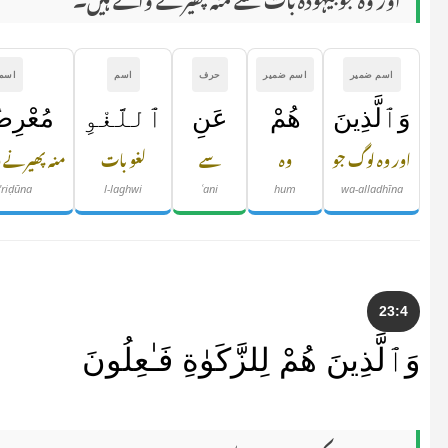
اسم ضمیر
اسم ضمیر
حرف
اسم
اسم
وَٱلَّذِينَ
هُمْ
عَنِ
ٱللَّغْوِ
مُعْرِض
اور وہ لوگ جو
وہ
سے
لغو بات
منہ پھیرنے 
'riḍūna
l-laghwi
ʿani
hum
wa-alladhīna
23:4
وَٱلَّذِينَ هُمْ لِلزَّكَوٰةِ فَـٰعِلُونَ