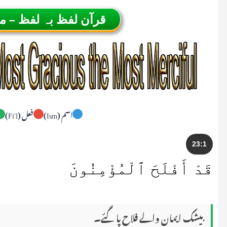
قرآن لفظ بہ لفظ – 
اسم (Ism)
فعل (Fi'l)
23:1
قَدْ أَفْلَحَ ٱلْمُؤْمِنُونَ
بیشک ایمان والے فلاح پا گئے۔