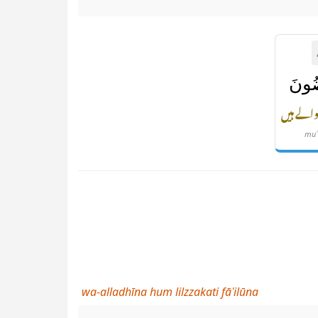
ُونَ
والے ہیں
muʿ
wa-alladhīna hum lilzzakati fāʿilūna