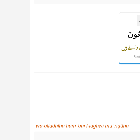
ُونَ
والے ہیں
khā
wa-alladhīna hum ʿani l-laghwi muʿ'riḍūna