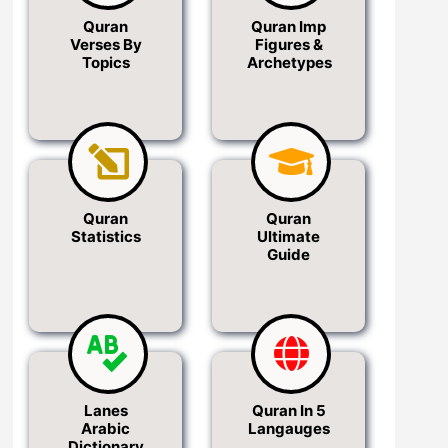
Quran
Quran Imp
Verses By
Figures &
Topics
Archetypes
Quran
Quran
Statistics
Ultimate
Guide
Lanes
Quran In 5
Arabic
Langauges
Dictionary