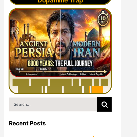
Dopamine Trap
6
0
0
0
Y
e
a
r
s
H
i
s
t
o
r
y
o
f
I
r
a
n
i
n
1
0
M
i
n
u
t
e
s
|
F
r
o
m
P
e
r
s
i
a
t
o
I
r
a
n
Search
for:
Recent Posts