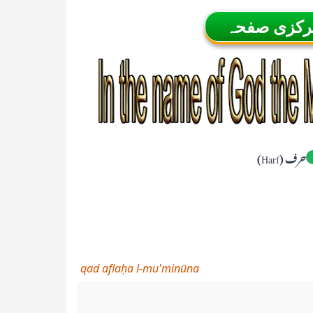
مرکزی صفحہ
حرف (Harf)
qad aflaḥa l-mu'minūna