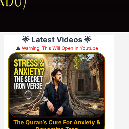
🌟 Latest Videos 🌟
⚠️
Warning: This Will Open In Youtube
The Quran’s Cure For Anxiety &