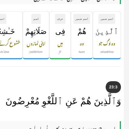
اسم ضمیر
اسم ضمیر
حرف
اسم
اسم
ٱلَّذِينَ
هُمْ
فِى
صَلَاتِهِمْ
خَـٰشِع
وہ لوگ جو
وہ
میں
اپنی نمازوں
خشوع کرنے 
shiʿūna
ṣalātihim
fī
hum
alladhīna
23:3
وَٱلَّذِينَ هُمْ عَنِ ٱللَّغْوِ مُعْرِضُونَ
اور وہ جو بیہودہ بات سے منہ پھیرنے والے ہیں۔