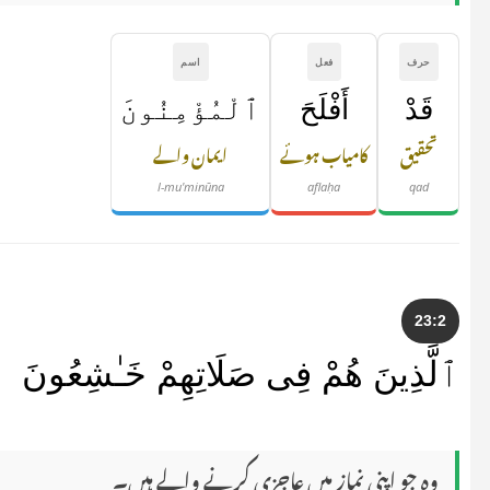
حرف
فعل
اسم
قَدْ
أَفْلَحَ
ٱلْمُؤْمِنُونَ
تحقیق
کامیاب ہوئے
ایمان والے
l-mu'minūna
aflaḥa
qad
23:2
ٱلَّذِينَ هُمْ فِى صَلَاتِهِمْ خَـٰشِعُونَ
وہ جو اپنی نماز میں عاجزی کرنے والے ہیں۔