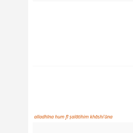
alladhīna hum fī ṣalātihim khāshiʿūna