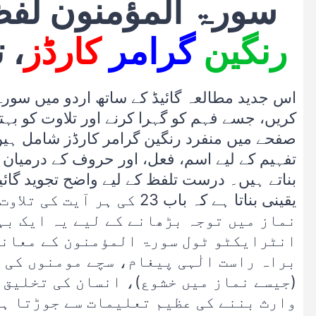
سورۃ المؤمنون لفظ 
رنگین
گرامر
کارڈز
، 
اس جدید مطالعہ گائیڈ کے ساتھ اردو میں سورۃ
کریں، جسے فہم کو گہرا کرنے اور تلاوت کو بہتر 
صفحے میں منفرد رنگین گرامر کارڈز شامل ہیں
تفہیم کے لیے اسم، فعل، اور حروف کے درمیان 
بناتے ہیں۔ درست تلفظ کے لیے واضح تجوید گائی
یقینی بناتا ہے کہ باب 23 کی 
نماز میں توجہ بڑھانے کے لیے یہ ایک بہ
انٹرایکٹو ٹول سورۃ المؤمنون کے معانی
براہ راست الٰہی پیغام، سچے مومنوں کی ف
(جیسے نماز میں خشوع)، انسان کی تخلیق 
وارث بننے کی عظیم تعلیمات سے جوڑتا ہ