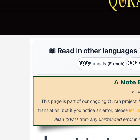
📖 Read in other languages
🇫🇷
🇪🇸
Français (French)
A Note 
In Be
This page is part of our ongoing Qur’an project. 
translation, but if you notice an error, please
let u
Allah (SWT) from any unintended error in