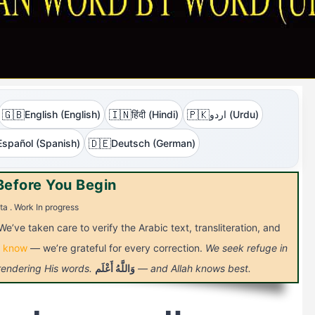
🇬🇧
🇮🇳
🇵🇰
اردو (Urdu)
हिंदी (Hindi)
English (English)
🇩🇪
Español (Spanish)
Deutsch (German)
Before You Begin
ta . Work In progress
We’ve taken care to verify the Arabic text, transliteration, and
s know
— we’re grateful for every correction.
We seek refuge in
— and Allah knows best.
وَاللَّهُ
أَعْلَم
 rendering His words.