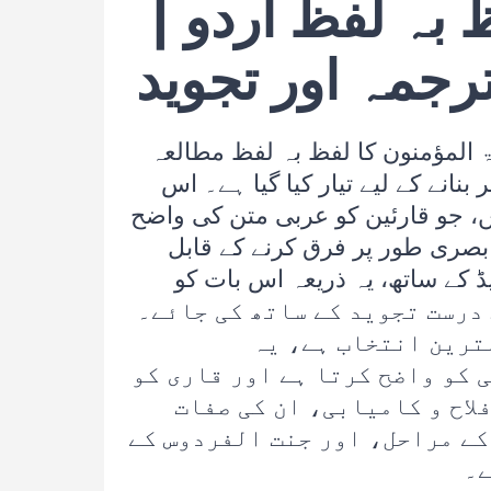
بہ لفظ اردو |
ترجمہ اور تجوید
 المؤمنون کا لفظ بہ لفظ مطالعہ
بنانے کے لیے تیار کیا گیا ہے۔ اس
، جو قارئین کو عربی متن کی واضح
بصری طور پر فرق کرنے کے قابل
ڈ کے ساتھ، یہ ذریعہ اس بات کو
ہر آیت کی تلاوت درست تجوید کے ساتھ کی جائے۔
ترین انتخاب ہے، یہ
 کو واضح کرتا ہے اور قاری کو
لاح و کامیابی، ان کی صفات
کے مراحل، اور جنت الفردوس کے
ے۔