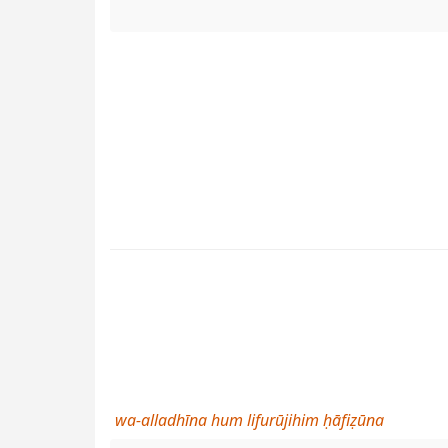
wa-alladhīna hum lifurūjihim ḥāfiẓūna