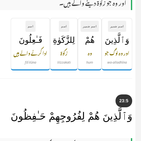
اور وہ جو زکوٰۃ دینے والے ہیں۔
اسم ضمیر
اسم ضمیر
اسم
اسم
وَٱلَّذِينَ
هُمْ
لِلزَّكَوٰةِ
فَـٰعِلُونَ
اور وہ لوگ جو
وہ
زکوٰۃ
ادا کرنے والے ہیں
fāʿilūna
lilzzakati
hum
wa-alladhīna
23:5
وَٱلَّذِينَ هُمْ لِفُرُوجِهِمْ حَـٰفِظُونَ