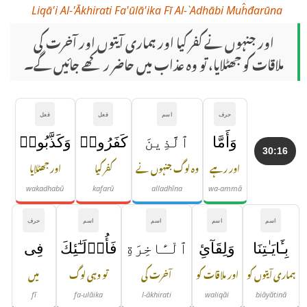
Liqā'i Al-'Ākhirati Fa'ūlā'ika Fī Al-`Adhābi Muĥđarūna
اور جنہوں نے کفر کیا اور ہماری آیتوں اور آخرت کی
ملاقات کو جھٹلایا، تو وہ عذاب میں حاضر رکھے جائیں گے۔
حرف
اسم
فعل
فعل
وَأَمَّا
ٱلَّذِينَ
كَفَرُوا۟
وَكَذَّبُوا۟
30:16
اور رہے
وہ لوگ جنہوں نے
کفر کیا
اور جھٹلایا
wakadhabū
kafarū
alladhīna
wa-ammā
اسم
اسم
اسم
اسم
حرف
بِـَٔايَـٰتِنَا
وَلِقَآئِ
ٱلْـَٔاخِرَةِ
فَأُو۟لَـٰٓئِكَ
فِى
ہماری آیتوں کو
اور ملاقات کو
آخرت کی
تو وہی لوگ
میں
fī
fa-ulāika
l-ākhirati
waliqāi
biāyātinā