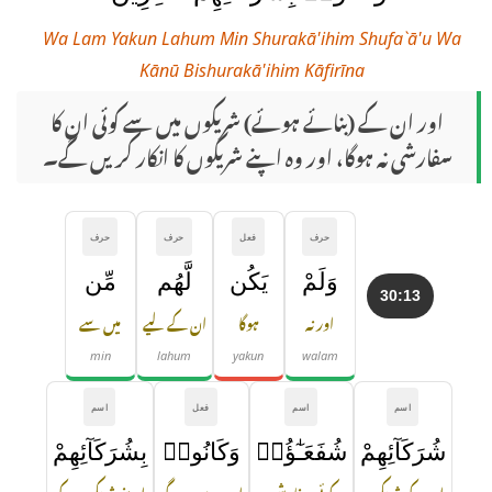
Wa Lam Yakun Lahum Min Shurakā'ihim Shufa`ā'u Wa
Kānū Bishurakā'ihim Kāfirīna
اور ان کے (بنائے ہوئے) شریکوں میں سے کوئی ان کا
سفارشی نہ ہوگا، اور وہ اپنے شریکوں کا انکار کریں گے۔
حرف
فعل
حرف
حرف
وَلَمْ
يَكُن
لَّهُم
مِّن
30:13
اور نہ
ہوگا
ان کے لیے
میں سے
min
lahum
yakun
walam
اسم
اسم
فعل
اسم
شُرَكَآئِهِمْ
شُفَعَـٰٓؤُا۟
وَكَانُوا۟
بِشُرَكَآئِهِمْ
ان کے شریکوں
کوئی سفارشی
اور وہ ہوں گے
اپنے شریکوں کے