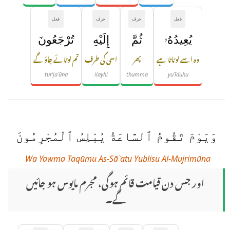
فعل
حرف
حرف
فعل
يُعِيدُهُۥ
ثُمَّ
إِلَيْهِ
تُرْجَعُونَ
وہ اسے لوٹاتا ہے
پھر
اسی کی طرف
تم لوٹائے جاؤ گے
tur'jaʿūna
ilayhi
thumma
yuʿīduhu
وَيَوْمَ تَقُومُ ٱلسَّاعَةُ يُبْلِسُ ٱلْمُجْرِمُونَ
Wa Yawma Taqūmu As-Sā`atu Yublisu Al-Mujrimūna
اور جس دن قیامت قائم ہوگی، مجرم مایوس ہو جائیں
گے۔