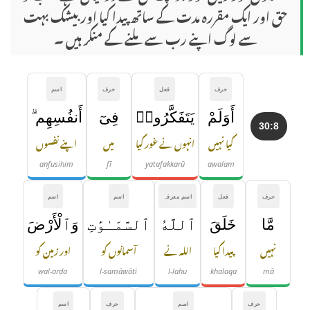
حق اور ایک مقررہ مدت کے ساتھ پیدا کیا اور بیشک بہت
سے لوگ اپنے رب سے ملنے کے منکر ہیں ۔
حرف
فعل
حرف
اسم
أَوَلَمْ
يَتَفَكَّرُوا۟
فِىٓ
أَنفُسِهِم ۗ
30:8
کیا نہیں
انہوں نے غور کیا
میں
اپنے نفسوں
anfusihim
fī
yatafakkarū
awalam
حرف
فعل
اسم معرفہ
اسم
اسم
مَّا
خَلَقَ
ٱللَّهُ
ٱلسَّمَـٰوَٰتِ
وَٱلْأَرْضَ
نہیں
پیدا کیا
اللہ نے
آسمانوں کو
اور زمین کو
wal-arḍa
l-samāwāti
l-lahu
khalaqa
mā
حرف
اسم
حرف
اسم