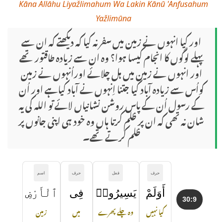
Kāna Allāhu Liyažlimahum Wa Lakin Kānū 'Anfusahum
Yažlimūna
اور کیا انہوں نے زمین میں سفر نہ کیا کہ دیکھتے کہ ان سے
پہلے لوگوں کا انجام کیسا ہوا؟ وہ ان سے زیادہ طاقتور تھے
اور انہوں نے زمین میں ہل چلائے اوراُنہوں نے زمین
کواُس سے زیادہ آباد کیا جتنا اِنہوں نے آباد کیاہے اور اُن
کے رسول اُن کے پاس روشن نشانیاں لائے تو الله کی یہ
شان نہ تھی کہ ان پر ظلم کرتا ہاں وہ خود ہی اپنی جانوں پر
ظلم کرتے تھے۔
حرف
فعل
حرف
اسم
أَوَلَمْ
يَسِيرُوا۟
فِى
ٱلْأَرْضِ
30:9
کیا نہیں
وہ چلے پھرے
میں
زمین