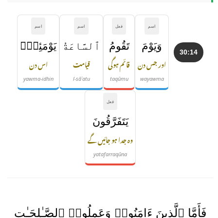
اسم
فعل
اسم
اسم
وَيَوْمَ
تَقُومُ
ٱلسَّاعَةُ
يَوْمَئِذٍۢ
30:14
اور جس دن
قائم ہوگی
قیامت
اس دن
yawma-idhin
l-sāʿatu
taqūmu
wayawma
فعل
يَتَفَرَّقُونَ
وہ جدا ہو جائیں گے
yatafarraqūna
فَأَمَّا ٱلَّذِينَ ءَامَنُوا۟ وَعَمِلُوا۟ ٱلصَّـٰلِحَـٰتِ