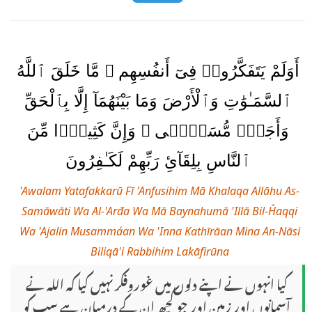
أَوَلَمْ يَتَفَكَّرُوا۟ فِىٓ أَنفُسِهِم ۗ مَّا خَلَقَ ٱللَّهُ
ٱلسَّمَـٰوَٰتِ وَٱلْأَرْضَ وَمَا بَيْنَهُمَآ إِلَّا بِٱلْحَقِّ
وَأَجَلٍۢ مُّسَمًّۭى ۗ وَإِنَّ كَثِيرًۭا مِّنَ
ٱلنَّاسِ بِلِقَآئِ رَبِّهِمْ لَكَـٰفِرُونَ
'Awalam Yatafakkarū Fī 'Anfusihim Mā Khalaqa Allāhu As-
Samāwāti Wa Al-'Arđa Wa Mā Baynahumā 'Illā Bil-Ĥaqqi
Wa 'Ajalin Musammáan Wa 'Inna Kathīrāan Mina An-Nāsi
Biliqā'i Rabbihim Lakāfirūna
کیا انہوں نے اپنے دلوں میں غوروفکر نہیں کیا کہ الله نے
آسمانوں اور زمین اور جو کچھ ان کے درمیان ہے سب کو