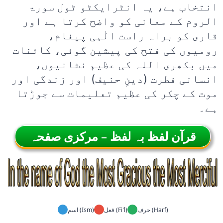
انتخاب ہے، یہ انٹرایکٹو ٹول سورۃ
الروم کے معانی کو واضح کرتا ہے اور
قاری کو براہ راست الٰہی پیغام،
رومیوں کی فتح کی پیشین گوئی، کائنات
میں بکھری اللہ کی عظیم نشانیوں،
انسانی فطرت (دینِ حنیف) اور زندگی اور
موت کے چکر کی عظیم تعلیمات سے جوڑتا
ہے۔
قرآن لفظ بہ لفظ – مرکزی صفحہ
حرف (Harf)
فعل (Fi'l)
اسم (Ism)