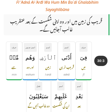
Fī 'Adná Al-'Arđi Wa Hum Min Ba`di Ghalabihim
Sayaghlibūna
قریب کی زمین میں اور وہ اپنی شکست کے بعد عنقریب
غالب آجائیں گے۔
حرف
اسم
اسم
اسم ضمیر
حرف
فِىٓ
أَدْنَى
ٱلْأَرْضِ
وَهُم
مِّنۢ
30:3
میں
قریب ترین
زمین
اور وہ
سے
min
wahum
l-arḍi
adnā
fī
اسم
اسم
فعل
بَعْدِ
غَلَبِهِمْ
سَيَغْلِبُونَ
بعد
ان کی شکست
وہ غالب آئیں گے