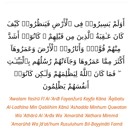
أَوَلَمْ يَسِيرُوا۟ فِى ٱلْأَرْضِ فَيَنظُرُوا۟ كَيْفَ
كَانَ عَـٰقِبَةُ ٱلَّذِينَ مِن قَبْلِهِمْ ۚ كَانُوٓا۟ أَشَدَّ
مِنْهُمْ قُوَّةًۭ وَأَثَارُوا۟ ٱلْأَرْضَ وَعَمَرُوهَآ
أَكْثَرَ مِمَّا عَمَرُوهَا وَجَآءَتْهُمْ رُسُلُهُم بِٱلْبَيِّنَـٰتِ
ۖ فَمَا كَانَ ٱللَّهُ لِيَظْلِمَهُمْ وَلَـٰكِن كَانُوٓا۟
أَنفُسَهُمْ يَظْلِمُونَ
'Awalam Yasīrū Fī Al-'Arđi Fayanžurū Kayfa Kāna `Āqibatu
Al-Ladhīna Min Qablihim Kānū 'Ashadda Minhum Quwatan
Wa 'Athārū Al-'Arđa Wa `Amarūhā 'Akthara Mimmā
`Amarūhā Wa Jā'at/hum Rusuluhum Bil-Bayyināti Famā