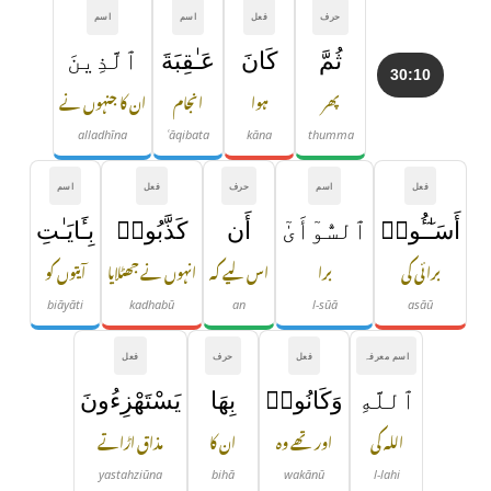
حرف
فعل
اسم
اسم
ثُمَّ
كَانَ
عَـٰقِبَةَ
ٱلَّذِينَ
30:10
پھر
ہوا
انجام
ان کا جنہوں نے
alladhīna
ʿāqibata
kāna
thumma
فعل
اسم
حرف
فعل
اسم
أَسَـٰٓـُٔوا۟
ٱلسُّوٓأَىٰٓ
أَن
كَذَّبُوا۟
بِـَٔايَـٰتِ
برائی کی
برا
اس لیے کہ
انہوں نے جھٹلایا
آیتوں کو
biāyāti
kadhabū
an
l-sūā
asāū
اسم معرفہ
فعل
حرف
فعل
ٱللَّهِ
وَكَانُوا۟
بِهَا
يَسْتَهْزِءُونَ
اللہ کی
اور تھے وہ
ان کا
مذاق اڑاتے
yastahziūna
bihā
wakānū
l-lahi