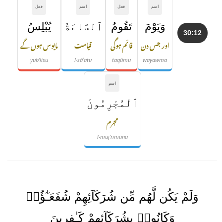
اسم
فعل
اسم
فعل
وَيَوْمَ
تَقُومُ
ٱلسَّاعَةُ
يُبْلِسُ
30:12
اور جس دن
قائم ہوگی
قیامت
مایوس ہوں گے
yub'lisu
l-sāʿatu
taqūmu
wayawma
اسم
ٱلْمُجْرِمُونَ
مجرم
l-muj'rimūna
وَلَمْ يَكُن لَّهُم مِّن شُرَكَآئِهِمْ شُفَعَـٰٓؤُا۟
وَكَانُوا۟ بِشُرَكَآئِهِمْ كَـٰفِرِينَ