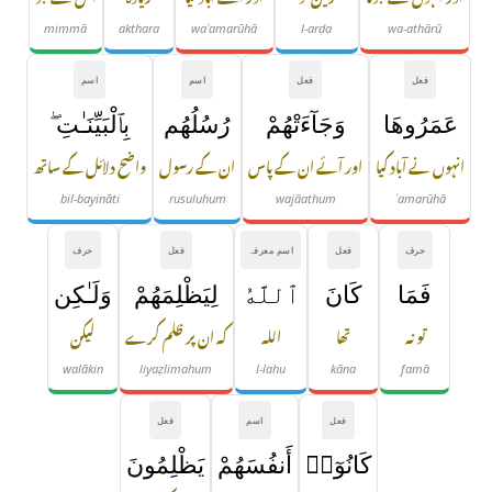
mimmā
akthara
waʿamarūhā
l-arḍa
wa-athārū
فعل
فعل
اسم
اسم
عَمَرُوهَا
وَجَآءَتْهُمْ
رُسُلُهُم
بِٱلْبَيِّنَـٰتِ ۖ
انہوں نے آباد کیا
اور آئے ان کے پاس
ان کے رسول
واضح دلائل کے ساتھ
bil-bayināti
rusuluhum
wajāathum
ʿamarūhā
حرف
فعل
اسم معرفہ
فعل
حرف
فَمَا
كَانَ
ٱللَّهُ
لِيَظْلِمَهُمْ
وَلَـٰكِن
تو نہ
تھا
اللہ
کہ ان پر ظلم کرے
لیکن
walākin
liyaẓlimahum
l-lahu
kāna
famā
فعل
اسم
فعل
كَانُوٓا۟
أَنفُسَهُمْ
يَظْلِمُونَ