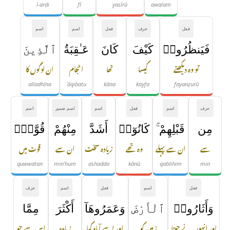
l-arḍi
fī
yasīrū
awalam
فعل
حرف
فعل
اسم
اسم
فَيَنظُرُوا۟
كَيْفَ
كَانَ
عَـٰقِبَةُ
ٱلَّذِينَ
تو وہ دیکھتے
کیسا
تھا
انجام
ان لوگوں کا
alladhīna
ʿāqibatu
kāna
kayfa
fayanẓurū
حرف
اسم
فعل
اسم
اسم ضمیر
اسم
مِن
قَبْلِهِمْ ۚ
كَانُوٓا۟
أَشَدَّ
مِنْهُمْ
قُوَّةًۭ
سے
ان سے پہلے
وہ تھے
زیادہ سخت
ان سے
قوت میں
quwwatan
min'hum
ashadda
kānū
qablihim
min
فعل
اسم
فعل
اسم
حرف
وَأَثَارُوا۟
ٱلْأَرْضَ
وَعَمَرُوهَآ
أَكْثَرَ
مِمَّا
اور انہوں نے جوتا
زمین کو
اور اسے آباد کیا
زیادہ
اس سے جو