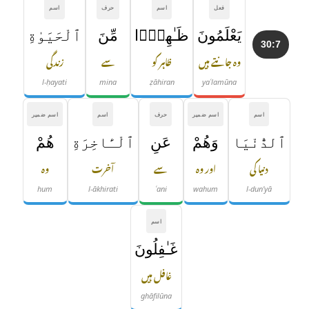
فعل
اسم
حرف
اسم
يَعْلَمُونَ
ظَـٰهِرًۭا
مِّنَ
ٱلْحَيَوٰةِ
30:7
وہ جانتے ہیں
ظاہر کو
سے
زندگی
l-ḥayati
mina
ẓāhiran
yaʿlamūna
اسم
اسم ضمیر
حرف
اسم
اسم ضمیر
ٱلدُّنْيَا
وَهُمْ
عَنِ
ٱلْـَٔاخِرَةِ
هُمْ
دنیا کی
اور وہ
سے
آخرت
وہ
hum
l-ākhirati
ʿani
wahum
l-dun'yā
اسم
غَـٰفِلُونَ
غافل ہیں
ghāfilūna