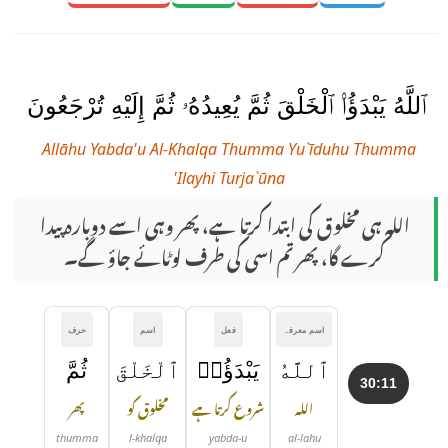
ٱللَّهُ يَبْدَؤُا۟ ٱلْخَلْقَ ثُمَّ يُعِيدُهُۥ ثُمَّ إِلَيْهِ تُرْجَعُونَ
Allāhu Yabda'u Al-Khalqa Thumma Yu`īduhu Thumma
'Ilayhi Turja`ūna
اللہ ہی مخلوق کی ابتدا کرتا ہے، پھر وہی اسے دوبارہ پیدا
کرے گا، پھر تم اسی کی طرف لوٹائے جاؤ گے۔
اسم معرفہ
فعل
اسم
حرف
ٱللَّهُ
يَبْدَؤُا۟
ٱلْخَلْقَ
ثُمَّ
30:11
اللہ
شروع کرتا ہے
مخلوق کو
پھر
thumma
l-khalqa
yabda-u
al-lahu