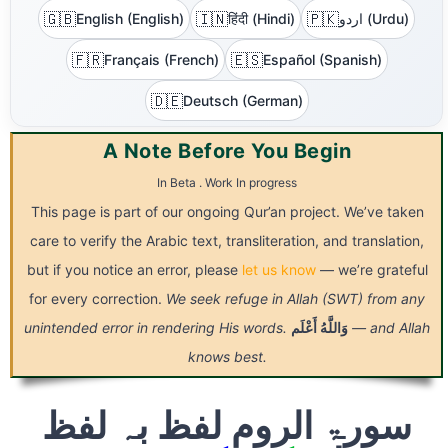
🇬🇧
🇮🇳
🇵🇰
اردو (Urdu)
हिंदी (Hindi)
English (English)
🇫🇷
🇪🇸
Français (French)
Español (Spanish)
🇩🇪
Deutsch (German)
A Note Before You Begin
In Beta . Work In progress
This page is part of our ongoing Qur’an project. We’ve taken
care to verify the Arabic text, transliteration, and translation,
but if you notice an error, please
let us know
— we’re grateful
for every correction.
We seek refuge in Allah (SWT) from any
— and Allah
وَاللَّهُ
أَعْلَم
unintended error in rendering His words.
knows best.
سورۃ الروم لفظ بہ لفظ