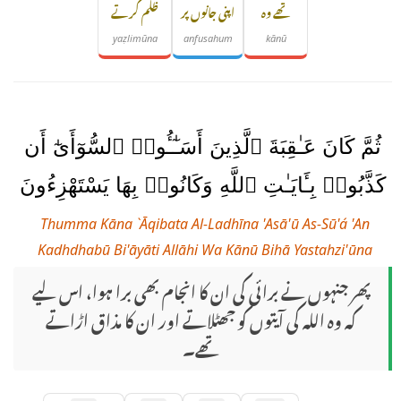
تھے وہ
اپنی جانوں پر
ظلم کرتے
yaẓlimūna
anfusahum
kānū
ثُمَّ كَانَ عَـٰقِبَةَ ٱلَّذِينَ أَسَـٰٓـُٔوا۟ ٱلسُّوٓأَىٰٓ أَن
كَذَّبُوا۟ بِـَٔايَـٰتِ ٱللَّهِ وَكَانُوا۟ بِهَا يَسْتَهْزِءُونَ
Thumma Kāna `Āqibata Al-Ladhīna 'Asā'ū As-Sū'á 'An
Kadhdhabū Bi'āyāti Allāhi Wa Kānū Bihā Yastahzi'ūna
پھر جنہوں نے برائی کی ان کا انجام بھی برا ہوا، اس لیے
کہ وہ اللہ کی آیتوں کو جھٹلاتے اور ان کا مذاق اڑاتے
تھے۔