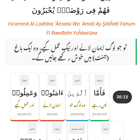
فَهُمْ فِى رَوْضَةٍۢ يُحْبَرُونَ
Fa'ammā Al-Ladhīna 'Āmanū Wa `Amilū Aş-Şāliĥāti Fahum
Fī Rawđatin Yuĥbarūna
تو جو لوگ ایمان لائے اور نیک عمل کیے، وہ ایک باغ
(جنت) میں خوش رکھے جائیں گے۔
حرف
اسم
فعل
فعل
فَأَمَّا
ٱلَّذِينَ
ءَامَنُوا۟
وَعَمِلُوا۟
30:15
پس رہے
وہ لوگ جو
ایمان لائے
اور عمل کیے
waʿamilū
āmanū
alladhīna
fa-ammā
اسم
اسم ضمیر
حرف
اسم