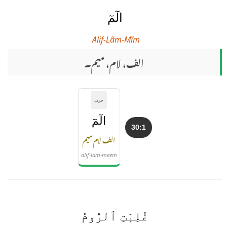
الٓمٓ
Alif-Lãm-Mĩm
الف، لام، میم۔
حرف
الٓمٓ
30:1
الف لام میم
alif-lam-meem
غُلِبَتِ ٱلرُّومُ