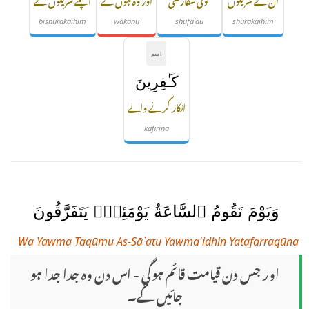
bishurakāihim
wakānū
shufaʿāu
shurakāihim
اسم
كَـٰفِرِينَ
انکار کرنے والے
kāfirīna
وَيَوْمَ تَقُومُ ٱلسَّاعَةُ يَوْمَئِذٍۢ يَتَفَرَّقُونَ
Wa Yawma Taqūmu As-Sā`atu Yawma'idhin Yatafarraqūna
اور جس دن قیامت قائم ہوگی - اس دن وہ جدا جدا ہو
جائیں گے۔