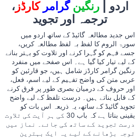
اردو |
رنگین
گرامر
کارڈز
،
ترجمہ اور تجوید
اس جدید مطالعہ گائیڈ کے ساتھ اردو میں
سورۃ الروم کا لفظ بہ لفظ مطالعہ کریں،
جسے فہم کو گہرا کرنے اور تلاوت کو بہتر بنانے
کے لیے تیار کیا گیا ہے۔ اس صفحے میں منفرد
رنگین گرامر کارڈز شامل ہیں، جو قارئین کو
عربی متن کی واضح تفہیم کے لیے اسم، فعل،
اور حروف کے درمیان بصری طور پر فرق کرنے
کے قابل بناتے ہیں۔ درست تلفظ کے لیے واضح
تجوید گائیڈ کے ساتھ، یہ ذریعہ اس بات کو
یقینی بناتا ہے کہ باب 30 کی ہر آیت کی تلاوت
درست تجوید کے ساتھ کی جائے۔ نماز میں
توجہ بڑھانے کے لیے یہ ایک بہترین