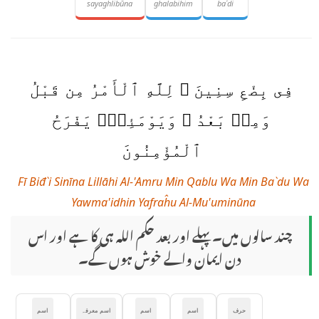
sayaghlibūna
ghalabihim
baʿdi
فِى بِضْعِ سِنِينَ ۗ لِلَّهِ ٱلْأَمْرُ مِن قَبْلُ
وَمِنۢ بَعْدُ ۚ وَيَوْمَئِذٍۢ يَفْرَحُ
ٱلْمُؤْمِنُونَ
Fī Biđ`i Sinīna Lillāhi Al-'Amru Min Qablu Wa Min Ba`du Wa
Yawma'idhin Yafraĥu Al-Mu'uminūna
چند سالوں میں۔ پہلے اور بعد حکم الله ہی کا ہے اور اس
دن ایمان والے خوش ہوں گے۔
حرف
اسم
اسم
اسم معرفہ
اسم