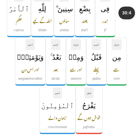
فِى
بِضْعِ
سِنِينَ ۗ
لِلَّهِ
ٱلْأَمْرُ
30:4
اندر
چند
سالوں
اللہ کے لیے
حکم
l-amru
lillahi
sinīna
biḍ'ʿi
fī
حرف
اسم
حرف
اسم
اسم
مِن
قَبْلُ
وَمِنۢ
بَعْدُ ۚ
وَيَوْمَئِذٍۢ
سے
پہلے
اور سے
بعد
اور اس دن
wayawma-idhin
baʿdu
wamin
qablu
min
فعل
اسم
يَفْرَحُ
ٱلْمُؤْمِنُونَ
خوش ہوں گے
ایمان والے
l-mu'minūna
yafraḥu