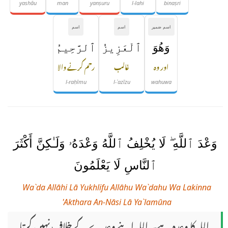
yashāu
man
yanṣuru
l-lahi
binaṣri
اسم ضمیر
اسم
اسم
وَهُوَ
ٱلْعَزِيزُ
ٱلرَّحِيمُ
اور وہ
غالب
رحم کرنے والا
l-raḥīmu
l-ʿazīzu
wahuwa
وَعْدَ ٱللَّهِ ۖ لَا يُخْلِفُ ٱللَّهُ وَعْدَهُۥ وَلَـٰكِنَّ أَكْثَرَ
ٱلنَّاسِ لَا يَعْلَمُونَ
Wa`da Allāhi Lā Yukhlifu Allāhu Wa`dahu Wa Lakinna
'Akthara An-Nāsi Lā Ya`lamūna
اللہ کا وعدہ ہے۔ اللہ اپنے وعدے کے خلاف نہیں کرتا