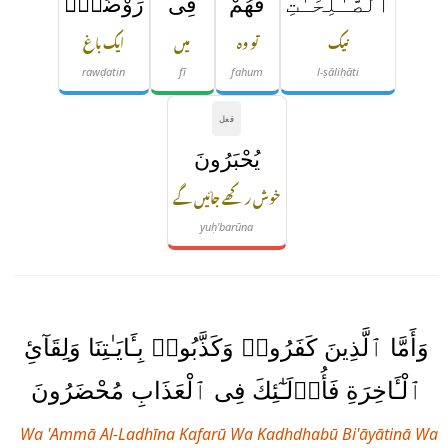
ٱلصَّـٰلِحَـٰتِ
فَهُمْ
فِى
رَوْضَةٍۢ
نیک
تو وہ
میں
ایک باغ
rawḍatin
fī
fahum
l-ṣāliḥāti
فعل
يُحْبَرُونَ
خوش رکھے جائیں گے
yuḥ'barūna
وَأَمَّا ٱلَّذِينَ كَفَرُوا۟ وَكَذَّبُوا۟ بِـَٔايَـٰتِنَا وَلِقَآئِ
ٱلْـَٔاخِرَةِ فَأُو۟لَـٰٓئِكَ فِى ٱلْعَذَابِ مُحْضَرُونَ
Wa 'Ammā Al-Ladhīna Kafarū Wa Kadhdhabū Bi'āyātinā Wa