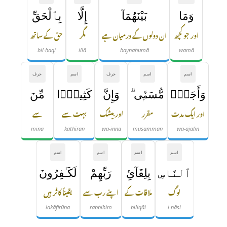
وَمَا
بَيْنَهُمَآ
إِلَّا
بِٱلْحَقِّ
اور جو کچھ
ان دونوں کے درمیان ہے
مگر
حق کے ساتھ
bil-ḥaqi
illā
baynahumā
wamā
اسم
اسم
حرف
اسم
حرف
وَأَجَلٍۢ
مُّسَمًّۭى ۗ
وَإِنَّ
كَثِيرًۭا
مِّنَ
اور ایک مدت
مقرر
اور بیشک
بہت سے
سے
mina
kathīran
wa-inna
musamman
wa-ajalin
اسم
اسم
اسم
اسم
ٱلنَّاسِ
بِلِقَآئِ
رَبِّهِمْ
لَكَـٰفِرُونَ
لوگ
ملاقات کے
اپنے رب سے
یقیناً کافر ہیں
lakāfirūna
rabbihim
biliqāi
l-nāsi