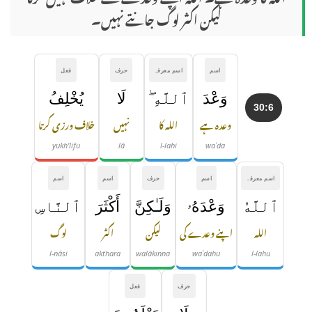
لیکن اکثر لوگ جانتے نہیں۔
اسم
اسم معرفہ
حرف
فعل
وَعْدَ
ٱللَّهِ ۖ
لَا
يُخْلِفُ
30:6
وعدہ ہے
اللہ کا
نہیں
خلاف ورزی کرتا
yukh'lifu
lā
l-lahi
waʿda
اسم معرفہ
اسم
حرف
اسم
اسم
ٱللَّهُ
وَعْدَهُۥ
وَلَـٰكِنَّ
أَكْثَرَ
ٱلنَّاسِ
اللہ
اپنے وعدے کی
لیکن
اکثر
لوگ
l-nāsi
akthara
walākinna
waʿdahu
l-lahu
حرف
فعل