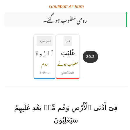
Ghulibati Ar-Rūm
رومی مغلوب ہوگئے۔
فعل
اسم معرفہ
غُلِبَتِ
ٱلرُّومُ
30:2
مغلوب ہوئے
روم
l-rūmu
ghulibati
فِىٓ أَدْنَى ٱلْأَرْضِ وَهُم مِّنۢ بَعْدِ غَلَبِهِمْ
سَيَغْلِبُونَ