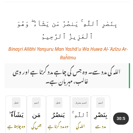
بِنَصْرِ ٱللَّهِ ۚ يَنصُرُ مَن يَشَآءُ ۖ وَهُوَ
ٱلْعَزِيزُ ٱلرَّحِيمُ
Binaşri Allāhi Yanşuru Man Yashā'u Wa Huwa Al-`Azīzu Ar-
Raĥīmu
اللہ کی مدد سے۔ وہ جس کی چاہے مدد کرتا ہے اور وہی
غالب، مہربان ہے۔
اسم
اسم معرفہ
فعل
اسم
فعل
بِنَصْرِ
ٱللَّهِ ۚ
يَنصُرُ
مَن
يَشَآءُ ۖ
30:5
مدد سے
اللہ کی
وہ مدد کرتا ہے
جس کی
وہ چاہتا ہے