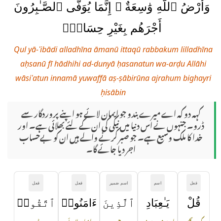
وَأَرْضُ ٱللَّهِ وَٰسِعَةٌ ۗ إِنَّمَا يُوَفَّى ٱلصَّـٰبِرُونَ
أَجْرَهُم بِغَيْرِ حِسَابٍۢ
Qul yā-ʿibādi alladhīna āmanū ittaqū rabbakum lilladhīna
aḥsanū fī hādhihi ad-dunyā ḥasanatun wa-arḍu Allāhi
wāsiʿatun innamā yuwaffā aṣ-ṣābirūna ajrahum bighayri
ḥisābin
کہہ دو کہ اے میرے بندو جو ایمان لائے ہو اپنے پروردگار سے
ڈرو۔ جنہوں نے اس دنیا میں نیکی کی ان کے لئے بھلائی ہے۔ اور
خدا کا ملک وسیع ہے۔ جو صبر کرنے والے ہیں ان کو بےحساب
اجر دیا جائے گا۔
فعل
اسم
اسم ضمیر
فعل
فعل
قُلْ
يَـٰعِبَادِ
ٱلَّذِينَ
ءَامَنُوا۟
ٱتَّقُوا۟
کہہ دیجیے
اے میرے بندو
جو
ایمان لائے
ڈرو