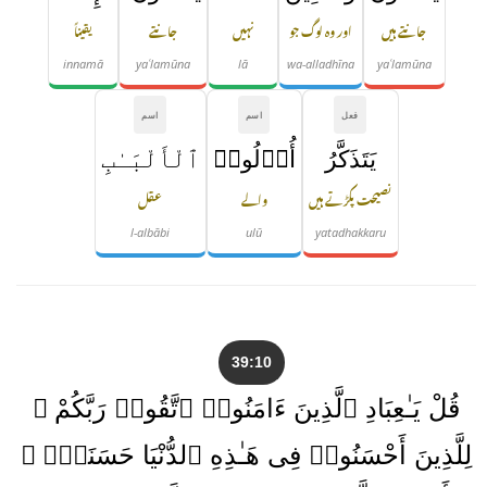
جانتے ہیں
اور وہ لوگ جو
نہیں
جانتے
یقیناً
innamā
yaʿlamūna
lā
wa-alladhīna
yaʿlamūna
فعل
اسم
اسم
يَتَذَكَّرُ
أُو۟لُوا۟
ٱلْأَلْبَـٰبِ
نصیحت پکڑتے ہیں
والے
عقل
l-albābi
ulū
yatadhakkaru
39:10
قُلْ يَـٰعِبَادِ ٱلَّذِينَ ءَامَنُوا۟ ٱتَّقُوا۟ رَبَّكُمْ ۚ
لِلَّذِينَ أَحْسَنُوا۟ فِى هَـٰذِهِ ٱلدُّنْيَا حَسَنَةٌۭ ۗ