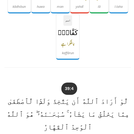
kādhibun
huwa
man
yahdī
lā
l-laha
اسم
كَفَّارٌۭ
ناشکرا ہے
kaffārun
39:4
لَّوْ أَرَادَ ٱللَّهُ أَن يَتَّخِذَ وَلَدًۭا لَّٱصْطَفَىٰ
مِمَّا يَخْلُقُ مَا يَشَآءُ ۚ سُبْحَـٰنَهُۥ ۖ هُوَ ٱللَّهُ
ٱلْوَٰحِدُ ٱلْقَهَّارُ