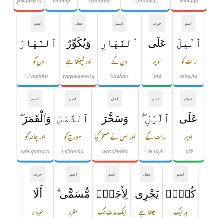
yukawwiru
bil-ḥaqi
wal-arḍa
l-samāwāti
khalaqa
اسم
حرف
اسم
فعل
اسم
ٱلَّيْلَ
عَلَى
ٱلنَّهَارِ
وَيُكَوِّرُ
ٱلنَّهَارَ
رات کو
اوپر
دن کے
اور لپیٹتا ہے
دن کو
l-nahāra
wayukawwiru
l-nahāri
ʿalā
al-layla
حرف
اسم
فعل
اسم
اسم
عَلَى
ٱلَّيْلِ ۖ
وَسَخَّرَ
ٱلشَّمْسَ
وَٱلْقَمَرَ ۖ
اوپر
رات کے
اور اس نے مسخر کیا
سورج کو
اور چاند کو
wal-qamara
l-shamsa
wasakhara
al-layli
ʿalā
اسم
فعل
اسم
اسم
حرف
كُلٌّۭ
يَجْرِى
لِأَجَلٍۢ
مُّسَمًّى ۗ
أَلَا
ہر ایک
چلتا ہے
ایک مدت تک
مقرر
خبردار