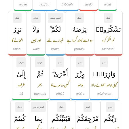
wa-in
l-kuf'ra
liʿibādihi
yarḍā
walā
فعل
فعل
اسم ضمیر
حرف
فعل
تَشْكُرُوا۟
يَرْضَهُ
لَكُمْ ۗ
وَلَا
تَزِرُ
تم شکر کرو
وہ اسے پسند کرتا ہے
تمہارے لئے
اور نہیں
اٹھائے گا
taziru
walā
lakum
yarḍahu
tashkurū
اسم
اسم
اسم
حرف
حرف
وَازِرَةٌۭ
وِزْرَ
أُخْرَىٰ ۗ
ثُمَّ
إِلَىٰ
کوئی بوجھ اٹھانے والا
بوجھ
کسی دوسرے کا
پھر
طرف
ilā
thumma
ukh'rā
wiz'ra
wāziratun
اسم
اسم
فعل
اسم ضمیر
فعل
رَبِّكُم
مَّرْجِعُكُمْ
فَيُنَبِّئُكُم
بِمَا
كُنتُمْ
تمہارے رب
تمہیں لوٹنا ہے
پھر وہ تمہیں بتائے گا
جو کچھ
تم تھے