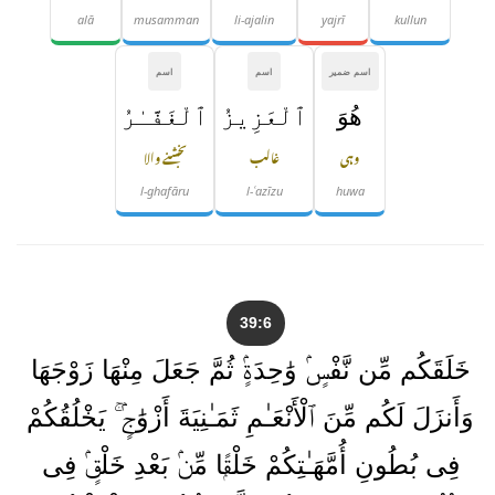
alā
musamman
li-ajalin
yajrī
kullun
اسم ضمیر
اسم
اسم
هُوَ
ٱلْعَزِيزُ
ٱلْغَفَّـٰرُ
وہی
غالب
بخشنے والا
l-ghafāru
l-ʿazīzu
huwa
39:6
خَلَقَكُم مِّن نَّفْسٍۢ وَٰحِدَةٍۢ ثُمَّ جَعَلَ مِنْهَا زَوْجَهَا
وَأَنزَلَ لَكُم مِّنَ ٱلْأَنْعَـٰمِ ثَمَـٰنِيَةَ أَزْوَٰجٍۢ ۚ يَخْلُقُكُمْ
فِى بُطُونِ أُمَّهَـٰتِكُمْ خَلْقًۭا مِّنۢ بَعْدِ خَلْقٍۢ فِى