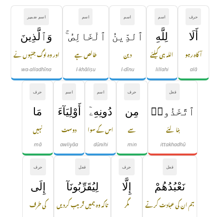
حرف
اسم
اسم
اسم
اسم ضمیر
أَلَا
لِلَّهِ
ٱلدِّينُ
ٱلْخَالِصُ ۚ
وَٱلَّذِينَ
آگاہ رہو
اللہ ہی کیلئے
دین
خالص ہے
اور وہ لوگ جنہوں نے
wa-alladhīna
l-khāliṣu
l-dīnu
lillahi
alā
فعل
حرف
اسم
اسم
حرف
ٱتَّخَذُوا۟
مِن
دُونِهِۦٓ
أَوْلِيَآءَ
مَا
بنا لئے
سے
اس کے سوا
دوست
نہیں
mā
awliyāa
dūnihi
min
ittakhadhū
فعل
حرف
فعل
حرف
نَعْبُدُهُمْ
إِلَّا
لِيُقَرِّبُونَآ
إِلَى
ہم ان کی عبادت کرتے
مگر
تاکہ وہ ہمیں قریب کردیں
کی طرف