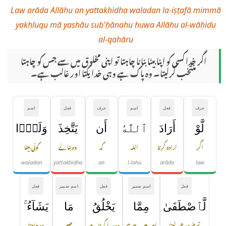
Law arāda Allāhu an yattakhidha waladan la-iṣṭafā mimmā
yakhluqu mā yashāu sub'ḥānahu huwa Allāhu al-wāḥidu
al-qahāru
اگر خدا کسی کو اپنا بیٹا بنانا چاہتا تو اپنی مخلوق میں سے جس کو چاہتا
منتخب کرلیتا۔ وہ پاک ہے وہی خدا یکتا اور غالب ہے۔
حرف
فعل
اسم
حرف
فعل
اسم
لَّوْ
أَرَادَ
ٱللَّهُ
أَن
يَتَّخِذَ
وَلَدًۭا
اگر
ارادہ کرتا
اللہ
کہ
وہ بنائے
کوئی بیٹا
waladan
yattakhidha
an
l-lahu
arāda
law
فعل
اسم ضمیر
فعل
اسم ضمیر
فعل
لَّٱصْطَفَىٰ
مِمَّا
يَخْلُقُ
مَا
يَشَآءُ ۚ
تو ضرور چن لیتا
اس میں سے جو
وہ پیدا کرتا ہے
جسے
وہ چاہتا