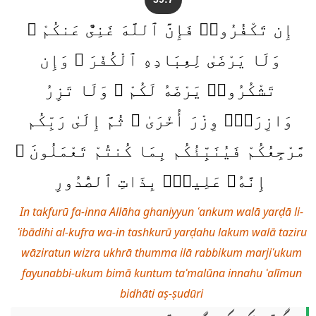
إِن تَكْفُرُوا۟ فَإِنَّ ٱللَّهَ غَنِىٌّ عَنكُمْ ۖ
وَلَا يَرْضَىٰ لِعِبَادِهِ ٱلْكُفْرَ ۖ وَإِن
تَشْكُرُوا۟ يَرْضَهُ لَكُمْ ۗ وَلَا تَزِرُ
وَازِرَةٌۭ وِزْرَ أُخْرَىٰ ۗ ثُمَّ إِلَىٰ رَبِّكُم
مَّرْجِعُكُمْ فَيُنَبِّئُكُم بِمَا كُنتُمْ تَعْمَلُونَ ۚ
إِنَّهُۥ عَلِيمٌۢ بِذَاتِ ٱلصُّدُورِ
In takfurū fa-inna Allāha ghaniyyun ʿankum walā yarḍā li-
ʿibādihi al-kufra wa-in tashkurū yarḍahu lakum walā taziru
wāziratun wizra ukhrā thumma ilā rabbikum marjiʿukum
fayunabbi-ukum bimā kuntum taʿmalūna innahu ʿalīmun
bidhāti aṣ-ṣudūri