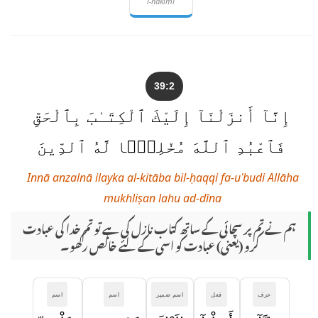
l-ḥakīmi
39:2
إِنَّآ أَنزَلْنَآ إِلَيْكَ ٱلْكِتَـٰبَ بِٱلْحَقِّ
فَٱعْبُدِ ٱللَّهَ مُخْلِصًۭا لَّهُ ٱلدِّينَ
Innā anzalnā ilayka al-kitāba bil-ḥaqqi fa-uʿbudi Allāha
mukhliṣan lahu ad-dīna
ہم نے تم پر سچائی کے ساتھ کتاب نازل کی ہے تو تم خدا کی عبادت
کرو (یعنی) عبادت کو اسی کے لئے خالص رکھو۔
حرف
فعل
اسم ضمیر
اسم
اسم