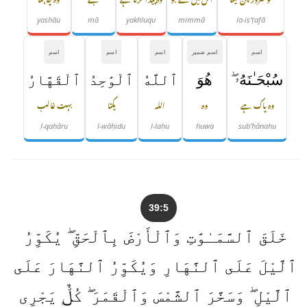
yashāu
mā
yakhluqu
mimmā
la-iṣ'ṭafā
اسم
اسم ضمیر
اسم
اسم
اسم
سُبْحَـٰنَهُۥ ۖ
هُوَ
ٱللَّهُ
ٱلْوَٰحِدُ
ٱلْقَهَّارُ
وہ پاک ہے
وہ
اللہ
یکتا
بہت غالب
l-qahāru
l-wāḥidu
l-lahu
huwa
sub'ḥānahu
39:5
خَلَقَ ٱلسَّمَـٰوَٰتِ وَٱلْأَرْضَ بِٱلْحَقِّ ۖ يُكَوِّرُ
ٱلَّيْلَ عَلَى ٱلنَّهَارِ وَيُكَوِّرُ ٱلنَّهَارَ عَلَى
ٱلَّيْلِ ۖ وَسَخَّرَ ٱلشَّمْسَ وَٱلْقَمَرَ ۖ كُلٌّۭ يَجْرِى