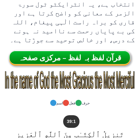
انتخاب ہے، یہ انٹرایکٹو ٹول سورۃ
الزمر کے معانی کو واضح کرتا ہے اور
قاری کو براہ راست الٰہی پیغام، اللہ
کی بے پایاں رحمت سے ناامید نہ ہونے
کے درس، اور خالص توحید سے جوڑتا ہے۔
قرآن لفظ بہ لفظ – مرکزی صفحہ
حرف
فعل
اسم
39:1
تَنزِيلُ ٱلْكِتَـٰبِ مِنَ ٱللَّهِ ٱلْعَزِيزِ