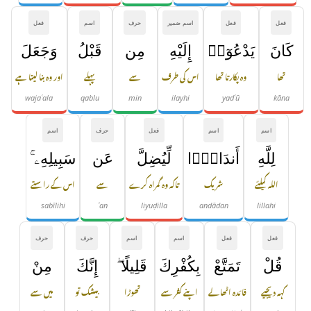
فعل
فعل
اسم ضمیر
حرف
اسم
فعل
كَانَ
يَدْعُوٓا۟
إِلَيْهِ
مِن
قَبْلُ
وَجَعَلَ
تھا
وہ پکارتا تھا
اس کی طرف
سے
پہلے
اور وہ بنا لیتا ہے
wajaʿala
qablu
min
ilayhi
yadʿū
kāna
اسم
اسم
فعل
حرف
اسم
لِلَّهِ
أَندَادًۭا
لِّيُضِلَّ
عَن
سَبِيلِهِۦ ۚ
اللہ کیلئے
شریک
تاکہ وہ گمراہ کرے
سے
اس کے راستے
sabīlihi
ʿan
liyuḍilla
andādan
lillahi
فعل
فعل
اسم
اسم
حرف
حرف
قُلْ
تَمَتَّعْ
بِكُفْرِكَ
قَلِيلًا ۖ
إِنَّكَ
مِنْ
کہہ دیجیے
فائدہ اٹھا لے
اپنے کفر سے
تھوڑا
بیشک تو
میں سے