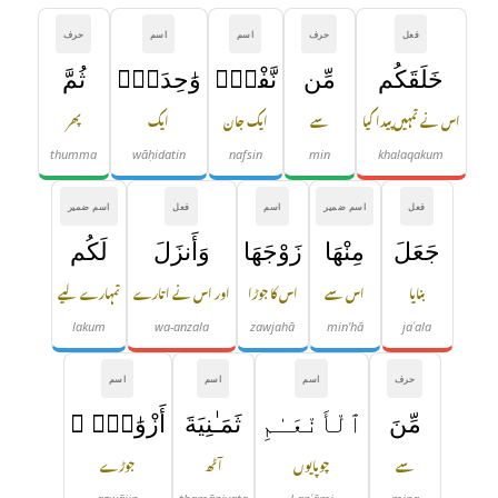
فعل
حرف
اسم
اسم
حرف
خَلَقَكُم
مِّن
نَّفْسٍۢ
وَٰحِدَةٍۢ
ثُمَّ
اس نے تمہیں پیدا کیا
سے
ایک جان
ایک
پھر
thumma
wāḥidatin
nafsin
min
khalaqakum
فعل
اسم ضمیر
اسم
فعل
اسم ضمیر
جَعَلَ
مِنْهَا
زَوْجَهَا
وَأَنزَلَ
لَكُم
بنایا
اس سے
اس کا جوڑا
اور اس نے اتارے
تمہارے لیے
lakum
wa-anzala
zawjahā
min'hā
jaʿala
حرف
اسم
اسم
اسم
مِّنَ
ٱلْأَنْعَـٰمِ
ثَمَـٰنِيَةَ
أَزْوَٰجٍۢ ۚ
سے
چوپایوں
آٹھ
جوڑے