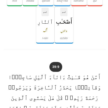
min
innaka
qalīlan
bikuf'rika
tamattaʿ
qul
اسم
اسم
أَصْحَـٰبِ
ٱلنَّارِ
والوں
آگ
l-nāri
aṣḥābi
39:9
أَمَّنْ هُوَ قَـٰنِتٌ ءَانَآءَ ٱلَّيْلِ سَاجِدًۭا
وَقَآئِمًۭا يَحْذَرُ ٱلْـَٔاخِرَةَ وَيَرْجُوا۟
رَحْمَةَ رَبِّهِۦ ۗ قُلْ هَلْ يَسْتَوِى ٱلَّذِينَ