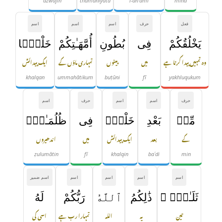
azwājin
thamāniyata
l-anʿāmi
mina
فعل
حرف
اسم
اسم
اسم
يَخْلُقُكُمْ
فِى
بُطُونِ
أُمَّهَـٰتِكُمْ
خَلْقًۭا
وہ تمہیں پیدا کرتا ہے
میں
پیٹوں
تمہاری ماؤں کے
ایک پیدائش
khalqan
ummahātikum
buṭūni
fī
yakhluqukum
حرف
اسم
اسم
حرف
اسم
مِّنۢ
بَعْدِ
خَلْقٍۢ
فِى
ظُلُمَـٰتٍۢ
کے
بعد
ایک پیدائش
میں
اندھیروں
ẓulumātin
fī
khalqin
baʿdi
min
اسم
اسم
اسم
اسم
اسم ضمیر
ثَلَـٰثٍۢ ۚ
ذَٰلِكُمُ
ٱللَّهُ
رَبُّكُمْ
لَهُ
تین
یہ
اللہ
تمہارا رب ہے
اسی کی