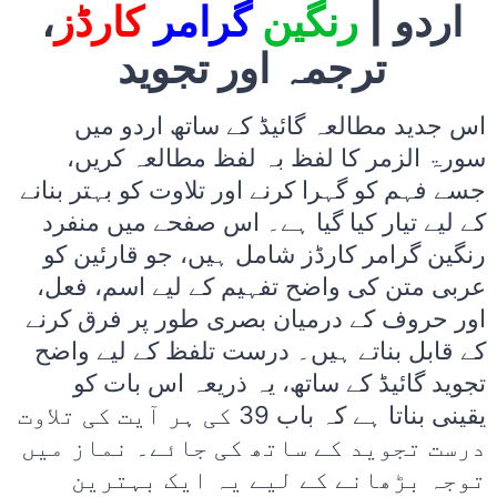
اردو |
رنگین
گرامر
کارڈز
،
ترجمہ اور تجوید
اس جدید مطالعہ گائیڈ کے ساتھ اردو میں
سورۃ الزمر کا لفظ بہ لفظ مطالعہ کریں،
جسے فہم کو گہرا کرنے اور تلاوت کو بہتر بنانے
کے لیے تیار کیا گیا ہے۔ اس صفحے میں منفرد
رنگین گرامر کارڈز شامل ہیں، جو قارئین کو
عربی متن کی واضح تفہیم کے لیے اسم، فعل،
اور حروف کے درمیان بصری طور پر فرق کرنے
کے قابل بناتے ہیں۔ درست تلفظ کے لیے واضح
تجوید گائیڈ کے ساتھ، یہ ذریعہ اس بات کو
یقینی بناتا ہے کہ باب 39 کی ہر آیت کی تلاوت
درست تجوید کے ساتھ کی جائے۔ نماز میں
توجہ بڑھانے کے لیے یہ ایک بہترین