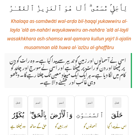
لِأَجَلٍۢ مُّسَمًّى ۗ أَلَا هُوَ ٱلْعَزِيزُ ٱلْغَفَّـٰرُ
Khalaqa as-samāwāti wal-arḍa bil-ḥaqqi yukawwiru al-
layla ʿalā an-nahāri wayukawwiru an-nahāra ʿalā al-layli
wasakhkhara ash-shamsa wal-qamara kullun yajrī li-ajalin
musamman alā huwa al-ʿazīzu al-ghaffāru
اسی نے آسمانوں اور زمین کو تدبیر سے پیدا کیا ہے۔ وہ رات کو دن
پر لپیٹتا اور دن کو رات پر لپیٹتا ہے اور اسی نے سورج اور چاند کو
کام میں لگا دیا ہے۔ ہر ایک ایک میعاد معین تک چلتا رہے گا۔ دیکھو
وہی غالب اور بخشنے والا ہے۔
فعل
اسم
اسم
اسم
فعل
خَلَقَ
ٱلسَّمَـٰوَٰتِ
وَٱلْأَرْضَ
بِٱلْحَقِّ ۖ
يُكَوِّرُ
اس نے پیدا کیا
آسمانوں کو
اور زمین کو
حق کے ساتھ
وہ لپیٹتا ہے