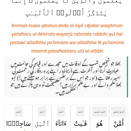
يَعْلَمُونَ وَٱلَّذِينَ لَا يَعْلَمُونَ ۗ إِنَّمَا
يَتَذَكَّرُ أُو۟لُوا۟ ٱلْأَلْبَـٰبِ
Amman huwa qānitun ānāa al-layli sājidan waqāiman
yaḥdharu al-ākhirata wayarjū raḥmata rabbihi qul hal
yastawī alladhīna yaʿlamūna wa-alladhīna lā yaʿlamūna
innamā yatadhakkaru ulū al-albābi
بھلا جو شخص شب کے اوقات میں سجدے اور قیام کی حالت میں
عبادت کرتا اور آخرت سے ڈرتا اور اپنے پروردگار کی رحمت کی
امید رکھتا ہے (اور جو اس کے برعکس ہے برابر ہوسکتے ہیں؟) کہو
بھلا علم والے اور بےعلم برابر ہیں؟ نصیحت تو وہی پکڑتے ہیں جو
عقلمند ہیں۔
اسم ضمیر
اسم ضمیر
اسم
اسم
اسم
اسم
أَمَّنْ
هُوَ
قَـٰنِتٌ
ءَانَآءَ
ٱلَّيْلِ
سَاجِدًۭا