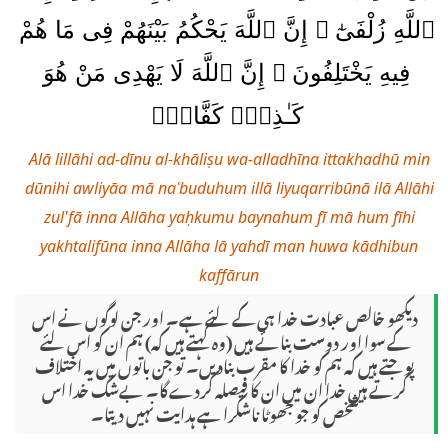
ٱللَّهِ زُلْفَىٰٓ ۚ إِنَّ ٱللَّهَ يَحْكُمُ بَيْنَهُمْ فِى مَا هُمْ
فِيهِ يَخْتَلِفُونَ ۗ إِنَّ ٱللَّهَ لَا يَهْدِى مَنْ هُوَ
كَـٰذِبٌۭ كَفَّارٌۭ
Alā lillāhi ad-dīnu al-khāliṣu wa-alladhīna ittakhadhū min
dūnihi awliyāa mā naʿbuduhum illā liyuqarribūnā ilā Allāhi
zul'fā inna Allāha yaḥkumu baynahum fī mā hum fīhi
yakhtalifūna inna Allāha lā yahdī man huwa kādhibun
kaffārun
دیکھو خالص عبادت خدا ہی کے لئے ہے۔ اور جن لوگوں نے اس
کے سوا اور دوست بنائے ہیں (وہ کہتے ہیں کہ) ہم ان کو اس لئے
پوجتے ہیں کہ ہم کو خدا کا مقرب بنادیں۔ تو جن باتوں میں یہ اختلاف
کرتے ہیں خدا ان میں ان کا فیصلہ کردے گا۔ بےشک خدا اس
شخص کو جو جھوٹا ناشکرا ہے ہدایت نہیں دیتا۔