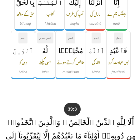
إِنَّآ
أَنزَلْنَآ
إِلَيْكَ
ٱلْكِتَـٰبَ
بِٱلْحَقِّ
بیشک ہم نے
نازل کی
آپ کی طرف
کتاب
حق کے ساتھ
bil-ḥaqi
l-kitāba
ilayka
anzalnā
innā
فعل
اسم
اسم
اسم ضمیر
اسم
فَٱعْبُدِ
ٱللَّهَ
مُخْلِصًۭا
لَّهُ
ٱلدِّينَ
پس عبادت کرو
اللہ کی
خالص کرتے ہوئے
اسی کیلئے
دین کو
l-dīna
lahu
mukh'liṣan
l-laha
fa-uʿ'budi
39:3
أَلَا لِلَّهِ ٱلدِّينُ ٱلْخَالِصُ ۚ وَٱلَّذِينَ ٱتَّخَذُوا۟
مِن دُونِهِۦٓ أَوْلِيَآءَ مَا نَعْبُدُهُمْ إِلَّا لِيُقَرِّبُونَآ إِلَى