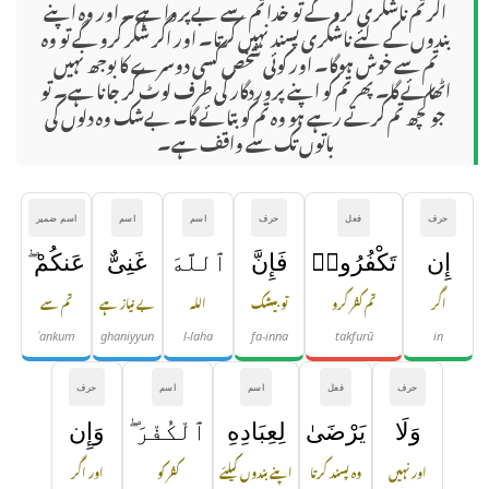
اگر تم ناشکری کرو گے تو خدا تم سے بےپروا ہے۔ اور وہ اپنے
بندوں کے لئے ناشکری پسند نہیں کرتا۔ اور اگر شکر کرو گے تو وہ
تم سے خوش ہوگا۔ اور کوئی شخص کسی دوسرے کا بوجھ نہیں
اٹھائے گا۔ پھر تم کو اپنے پروردگار کی طرف لوٹ کر جانا ہے۔ تو
جو کچھ تم کرتے رہے ہو وہ تم کو بتائے گا۔ بےشک وہ دلوں کی
باتوں تک سے واقف ہے۔
حرف
فعل
حرف
اسم
اسم
اسم ضمیر
إِن
تَكْفُرُوا۟
فَإِنَّ
ٱللَّهَ
غَنِىٌّ
عَنكُمْ ۖ
اگر
تم کفر کرو
تو بیشک
اللہ
بے نیاز ہے
تم سے
ʿankum
ghaniyyun
l-laha
fa-inna
takfurū
in
حرف
فعل
اسم
اسم
حرف
وَلَا
يَرْضَىٰ
لِعِبَادِهِ
ٱلْكُفْرَ ۖ
وَإِن
اور نہیں
وہ پسند کرتا
اپنے بندوں کیلئے
کفر کو
اور اگر