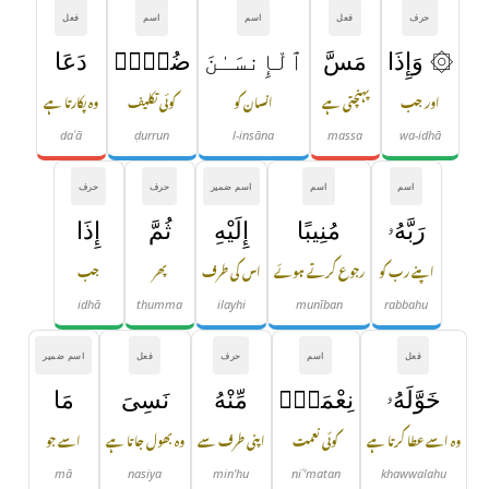
حرف
فعل
اسم
اسم
فعل
۞ وَإِذَا
مَسَّ
ٱلْإِنسَـٰنَ
ضُرٌّۭ
دَعَا
اور جب
پہنچتی ہے
انسان کو
کوئی تکلیف
وہ پکارتا ہے
daʿā
ḍurrun
l-insāna
massa
wa-idhā
اسم
اسم
اسم ضمیر
حرف
حرف
رَبَّهُۥ
مُنِيبًا
إِلَيْهِ
ثُمَّ
إِذَا
اپنے رب کو
رجوع کرتے ہوئے
اس کی طرف
پھر
جب
idhā
thumma
ilayhi
munīban
rabbahu
فعل
اسم
حرف
فعل
اسم ضمیر
خَوَّلَهُۥ
نِعْمَةًۭ
مِّنْهُ
نَسِىَ
مَا
وہ اسے عطا کرتا ہے
کوئی نعمت
اپنی طرف سے
وہ بھول جاتا ہے
اسے جو
mā
nasiya
min'hu
niʿ'matan
khawwalahu