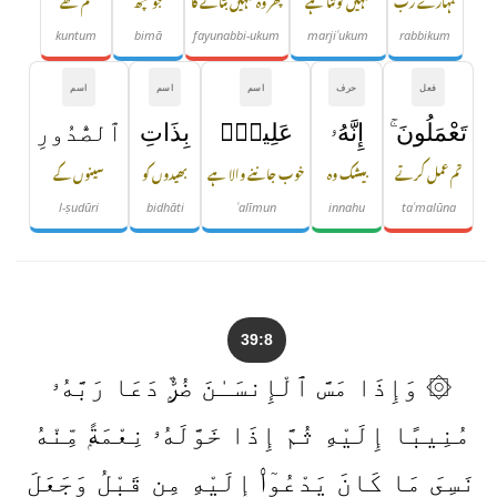
kuntum
bimā
fayunabbi-ukum
marjiʿukum
rabbikum
فعل
حرف
اسم
اسم
اسم
تَعْمَلُونَ ۚ
إِنَّهُۥ
عَلِيمٌۢ
بِذَاتِ
ٱلصُّدُورِ
تم عمل کرتے
بیشک وہ
خوب جاننے والا ہے
بھیدوں کو
سینوں کے
l-ṣudūri
bidhāti
ʿalīmun
innahu
taʿmalūna
39:8
۞ وَإِذَا مَسَّ ٱلْإِنسَـٰنَ ضُرٌّۭ دَعَا رَبَّهُۥ
مُنِيبًا إِلَيْهِ ثُمَّ إِذَا خَوَّلَهُۥ نِعْمَةًۭ مِّنْهُ
نَسِىَ مَا كَانَ يَدْعُوٓا۟ إِلَيْهِ مِن قَبْلُ وَجَعَلَ