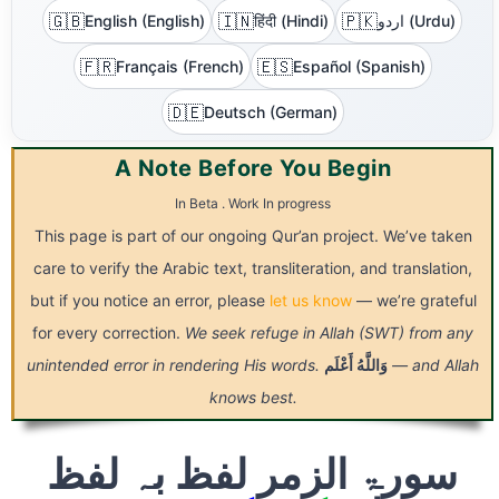
🇬🇧
🇮🇳
🇵🇰
اردو (Urdu)
हिंदी (Hindi)
English (English)
🇫🇷
🇪🇸
Français (French)
Español (Spanish)
🇩🇪
Deutsch (German)
A Note Before You Begin
In Beta . Work In progress
This page is part of our ongoing Qur’an project. We’ve taken
care to verify the Arabic text, transliteration, and translation,
but if you notice an error, please
let us know
— we’re grateful
for every correction.
We seek refuge in Allah (SWT) from any
— and Allah
وَاللَّهُ
أَعْلَم
unintended error in rendering His words.
knows best.
سورۃ الزمر لفظ بہ لفظ