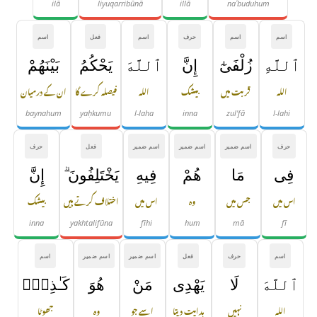
ilā
liyuqarribūnā
illā
naʿbuduhum
اسم
اسم
حرف
اسم
فعل
اسم
ٱللَّهِ
زُلْفَىٰٓ
إِنَّ
ٱللَّهَ
يَحْكُمُ
بَيْنَهُمْ
اللہ
قربت میں
بیشک
اللہ
فیصلہ کرے گا
ان کے درمیان
baynahum
yaḥkumu
l-laha
inna
zul'fā
l-lahi
حرف
اسم ضمیر
اسم ضمیر
اسم ضمیر
فعل
حرف
فِى
مَا
هُمْ
فِيهِ
يَخْتَلِفُونَ ۗ
إِنَّ
اس میں
جس میں
وہ
اس میں
اختلاف کرتے ہیں
بیشک
inna
yakhtalifūna
fīhi
hum
mā
fī
اسم
حرف
فعل
اسم ضمیر
اسم ضمیر
اسم
ٱللَّهَ
لَا
يَهْدِى
مَنْ
هُوَ
كَـٰذِبٌۭ
اللہ
نہیں
ہدایت دیتا
اسے جو
وہ
جھوٹا