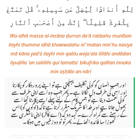
لِلَّهِ أَندَادًۭا لِّيُضِلَّ عَن سَبِيلِهِۦ ۚ قُلْ تَمَتَّعْ
بِكُفْرِكَ قَلِيلًا ۖ إِنَّكَ مِنْ أَصْحَـٰبِ ٱلنَّارِ
Wa-idhā massa al-insāna ḍurrun daʿā rabbahu munīban
ilayhi thumma idhā khawwalahu niʿ'matan min'hu nasiya
mā kāna yadʿū ilayhi min qablu wajaʿala lillāhi andādan
liyuḍilla ʿan sabīlihi qul tamattaʿ bikufrika qalīlan innaka
min aṣḥābi an-nāri
اور جب انسان کو کوئی تکلیف پہنچتی ہے تو اپنے پروردگار کو پکارتا
اور اسی کی طرف دل لگاتا ہے۔ پھر جب وہ اسے اپنی طرف سے
کوئی نعمت دیتا ہے تو جس کام کے لئے پہلے اسے پکارتا تھا اسے
بھول جاتا ہے اور خدا کا شریک مقرر کرتا ہے تاکہ (لوگوں کو) اس
کے رستے سے گمراہ کرے۔ کہہ دو کہ (اے کافر) اپنی ناشکری سے
تھوڑا سا فائدہ اٹھالے۔ پھر تُو تو دوزخیوں میں ہوگا۔