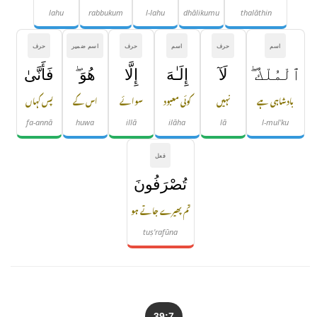
lahu
rabbukum
l-lahu
dhālikumu
thalāthin
اسم
حرف
اسم
حرف
اسم ضمیر
حرف
ٱلْمُلْكُ ۖ
لَآ
إِلَـٰهَ
إِلَّا
هُوَ ۖ
فَأَنَّىٰ
بادشاہی ہے
نہیں
کوئی معبود
سوائے
اس کے
پس کہاں
fa-annā
huwa
illā
ilāha
lā
l-mul'ku
فعل
تُصْرَفُونَ
تم پھیرے جاتے ہو
tuṣ'rafūna
39:7