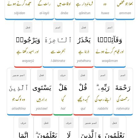
بھلا جو شخص
وہ
فرمانبردار ہے
اوقات میں
رات کے
سجدہ کرتے ہوئے
sājidan
al-layli
ānāa
qānitun
huwa
amman
اسم
فعل
اسم
فعل
وَقَآئِمًۭا
يَحْذَرُ
ٱلْـَٔاخِرَةَ
وَيَرْجُوا۟
اور قیام کرتے ہوئے
ڈرتا ہے
آخرت سے
اور امید رکھتا ہے
wayarjū
l-ākhirata
yaḥdharu
waqāiman
اسم
اسم
فعل
حرف
فعل
اسم ضمیر
رَحْمَةَ
رَبِّهِۦ ۗ
قُلْ
هَلْ
يَسْتَوِى
ٱلَّذِينَ
رحمت کی
اپنے رب کی
کہہ دیجیے
کیا
برابر ہیں
وہ لوگ جو
alladhīna
yastawī
hal
qul
rabbihi
raḥmata
فعل
اسم ضمیر
حرف
فعل
حرف
يَعْلَمُونَ
وَٱلَّذِينَ
لَا
يَعْلَمُونَ ۗ
إِنَّمَا