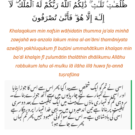
ظُلُمَـٰتٍۢ ثَلَـٰثٍۢ ۚ ذَٰلِكُمُ ٱللَّهُ رَبُّكُمْ لَهُ ٱلْمُلْكُ ۖ لَآ
إِلَـٰهَ إِلَّا هُوَ ۖ فَأَنَّىٰ تُصْرَفُونَ
Khalaqakum min nafsin wāḥidatin thumma jaʿala minhā
zawjahā wa-anzala lakum mina al-anʿāmi thamāniyata
azwājin yakhluqukum fī buṭūni ummahātikum khalqan min
baʿdi khalqin fī ẓulumātin thalāthin dhālikumu Allāhu
rabbukum lahu al-mulku lā ilāha illā huwa fa-annā
tuṣrafūna
اسی نے تم کو ایک شخص سے پیدا کیا پھر اس سے اس کا جوڑا بنایا
اور اسی نے تمہارے لئے چارپایوں میں سے آٹھ جوڑے بنائے۔
وہی تم کو تمہاری ماؤں کے پیٹ میں ایک کیفیت کے بعد دوسری
کیفیت پر بناتا ہے تین اندھیروں میں۔ یہی خدا تمہارا پروردگار ہے
اسی کی بادشاہی ہے۔ اس کے سوا کوئی معبود نہیں پھر تم کہاں
پھرے جاتے ہو؟