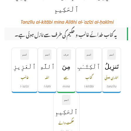
ٱلْحَكِيمِ
Tanzīlu al-kitābi mina Allāhi al-ʿazīzi al-ḥakīmi
یہ کتاب خدائے غالب و حکیم کی طرف سے نازل ہوئی ہے۔
اسم
اسم
حرف
اسم
اسم
تَنزِيلُ
ٱلْكِتَـٰبِ
مِنَ
ٱللَّهِ
ٱلْعَزِيزِ
اتاری ہوئی
کتاب
سے
اللہ
غالب
l-ʿazīzi
l-lahi
mina
l-kitābi
tanzīlu
اسم
ٱلْحَكِيمِ
حکمت والے