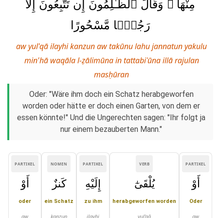
مِنْهَا ۚ وَقَالَ ٱلظَّـٰلِمُونَ إِن تَتَّبِعُونَ إِلَّا
رَجُلًۭا مَّسْحُورًا
aw yul'qā ilayhi kanzun aw takūnu lahu jannatun yakulu
min'hā waqāla l-ẓālimūna in tattabiʿūna illā rajulan
masḥūran
Oder: "Wäre ihm doch ein Schatz herabgeworfen
worden oder hätte er doch einen Garten, von dem er
essen könnte!" Und die Ungerechten sagen: "Ihr folgt ja
nur einem bezauberten Mann."
PARTIKEL
NOMEN
PARTIKEL
VERB
PARTIKEL
أَوْ
يُلْقَىٰٓ
إِلَيْهِ
كَنزٌ
أَوْ
oder
ein Schatz
zu ihm
herabgeworfen worden
Oder
aw
kanzun
ilayhi
yul'qā
aw