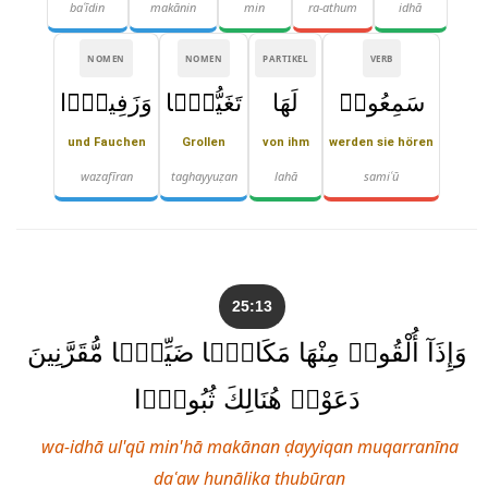
baʿīdin
makānin
min
ra-athum
idhā
NOMEN
NOMEN
PARTIKEL
VERB
سَمِعُوا۟
لَهَا
تَغَيُّظًۭا
وَزَفِيرًۭا
und Fauchen
Grollen
von ihm
werden sie hören
wazafīran
taghayyuẓan
lahā
samiʿū
25:13
وَإِذَآ أُلْقُوا۟ مِنْهَا مَكَانًۭا ضَيِّقًۭا مُّقَرَّنِينَ
دَعَوْا۟ هُنَالِكَ ثُبُورًۭا
wa-idhā ul'qū min'hā makānan ḍayyiqan muqarranīna
daʿaw hunālika thubūran