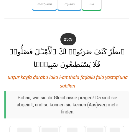
masḥūran
rajulan
illā
25:9
ٱنظُرْ كَيْفَ ضَرَبُوا۟ لَكَ ٱلْأَمْثَـٰلَ فَضَلُّوا۟
فَلَا يَسْتَطِيعُونَ سَبِيلًۭا
unẓur kayfa ḍarabū laka l-amthāla faḍallū falā yastaṭīʿūna
sabīlan
Schau, wie sie dir Gleichnisse prägen! Da sind sie
abgeirrt, und so können sie keinen (Aus)weg mehr
finden.