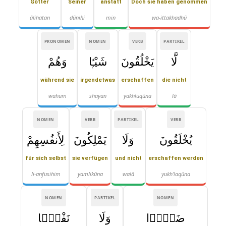
Götter
Seiner
anstatt
Doch sie haben genommen
ālihatan
dūnihi
min
wa-ittakhadhū
PRONOMEN
NOMEN
VERB
PARTIKEL
لَّا
يَخْلُقُونَ
شَيْـًۭٔا
وَهُمْ
während sie
irgendetwas
erschaffen
die nicht
wahum
shayan
yakhluqūna
lā
NOMEN
VERB
PARTIKEL
VERB
يُخْلَقُونَ
وَلَا
يَمْلِكُونَ
لِأَنفُسِهِمْ
für sich selbst
sie verfügen
und nicht
erschaffen werden
li-anfusihim
yamlikūna
walā
yukh'laqūna
NOMEN
PARTIKEL
NOMEN
ضَرًّۭا
وَلَا
نَفْعًۭا