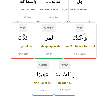
بَلْ
كَذَّبُوا۟
بِٱلسَّاعَةِ ۖ
die Stunde
erklären sie für Lüge
Nein! Vielmehr
bil-sāʿati
kadhabū
bal
VERB
PARTIKEL
VERB
وَأَعْتَدْنَا
لِمَن
كَذَّبَ
für Lüge erklärt
für denjenigen, der
und Wir haben bereitet
kadhaba
liman
wa-aʿtadnā
NOMEN
NOMEN
بِٱلسَّاعَةِ
سَعِيرًا
eine Feuerglut
die Stunde
saʿīran
bil-sāʿati