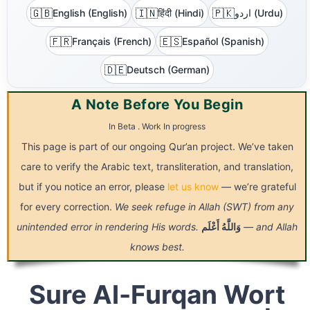
🇬🇧
🇮🇳
🇵🇰
English (English)
हिंदी (Hindi)
اردو (Urdu)
🇫🇷
🇪🇸
Français (French)
Español (Spanish)
🇩🇪
Deutsch (German)
A Note Before You Begin
In Beta . Work In progress
This page is part of our ongoing Qur’an project. We’ve taken
care to verify the Arabic text, transliteration, and translation,
but if you notice an error, please
let us know
— we’re grateful
for every correction.
We seek refuge in Allah (SWT) from any
unintended error in rendering His words.
أَعْلَم
وَاللَّهُ
— and Allah
knows best.
Sure Al-Furqan Wort