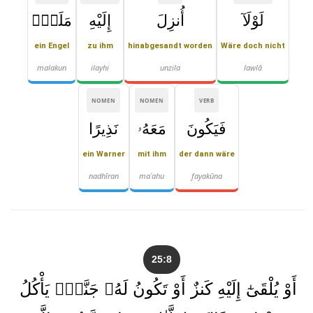
لَوْلَآ
أُنزِلَ
إِلَيْهِ
مَلَكٌۭ
ein Engel
zu ihm
hinabgesandt worden
Wäre doch nicht
malakun
ilayhi
unzila
lawlā
NOMEN
NOMEN
VERB
فَيَكُونَ
مَعَهُۥ
نَذِيرًا
ein Warner
mit ihm
der dann wäre
nadhīran
maʿahu
fayakūna
25:8
أَوْ يُلْقَىٰٓ إِلَيْهِ كَنزٌ أَوْ تَكُونُ لَهُۥ جَنَّةٌۭ يَأْكُلُ