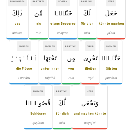
PRONOMEN
PARTIKEL
NOMEN
PARTIKEL
VERB
جَعَلَ
لَكَ
خَيْرًۭا
مِّن
ذَٰلِكَ
das
als
etwas Besseres
für dich
könnte machen
dhālika
min
khayran
laka
jaʿala
NOMEN
NOMEN
PARTIKEL
VERB
NOMEN
جَنَّـٰتٍۢ
تَجْرِى
مِن
تَحْتِهَا
ٱلْأَنْهَـٰرُ
die Flüsse
unter ihnen
von
fließen
Gärten
l-anhāru
taḥtihā
min
tajrī
jannātin
NOMEN
PARTIKEL
VERB
وَيَجْعَل
لَّكَ
قُصُورًۢا
Schlösser
für dich
und machen könnte
quṣūran
laka
wayajʿal