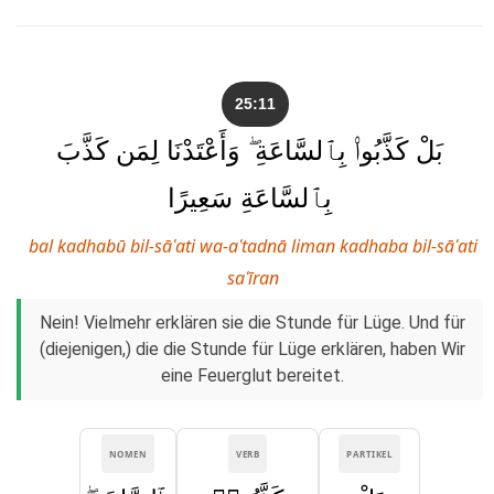
25:11
بَلْ كَذَّبُوا۟ بِٱلسَّاعَةِ ۖ وَأَعْتَدْنَا لِمَن كَذَّبَ
بِٱلسَّاعَةِ سَعِيرًا
bal kadhabū bil-sāʿati wa-aʿtadnā liman kadhaba bil-sāʿati
saʿīran
Nein! Vielmehr erklären sie die Stunde für Lüge. Und für
(diejenigen,) die die Stunde für Lüge erklären, haben Wir
eine Feuerglut bereitet.
NOMEN
VERB
PARTIKEL