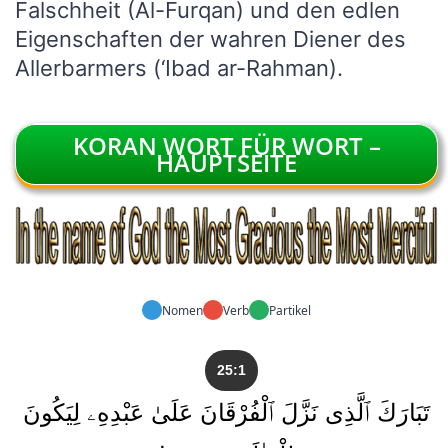
Falschheit (Al-Furqan) und den edlen
Eigenschaften der wahren Diener des
Allerbarmers (‘Ibad ar-Rahman).
KORAN WORT FÜR WORT –
HAUPTSEITE
Nomen
Verb
Partikel
25:1
تَبَارَكَ ٱلَّذِى نَزَّلَ ٱلْفُرْقَانَ عَلَىٰ عَبْدِهِۦ لِيَكُونَ