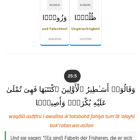
NOMEN
NOMEN
ظُلْمًۭا
وَزُورًۭا
und Falschheit
Ungerechtigkeit
wazūran
ẓul'man
25:5
وَقَالُوٓا۟ أَسَـٰطِيرُ ٱلْأَوَّلِينَ ٱكْتَتَبَهَا فَهِىَ تُمْلَىٰ
عَلَيْهِ بُكْرَةًۭ وَأَصِيلًۭا
waqālū asāṭīru l-awalīna ik'tatabahā fahiya tum'lā ʿalayhi
buk'ratan wa-aṣīlan
Und sie sagen: "(Es sind) Fabeln der Früheren, die er sich