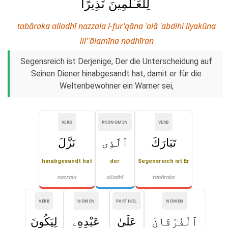
لِلْعَـٰلَمِينَ نَذِيرًا
tabāraka alladhī nazzala l-fur'qāna ʿalā ʿabdihi liyakūna
lil'ʿālamīna nadhīran
Segensreich ist Derjenige, Der die Unterscheidung auf
Seinen Diener hinabgesandt hat, damit er für die
Weltenbewohner ein Warner sei,
VERB
PRONOMEN
VERB
تَبَارَكَ
ٱلَّذِى
نَزَّلَ
hinabgesandt hat
der
Segensreich ist Er
nazzala
alladhī
tabāraka
VERB
NOMEN
PARTIKEL
NOMEN
ٱلْفُرْقَانَ
عَلَىٰ
عَبْدِهِۦ
لِيَكُونَ