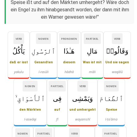
Speise ißt und auf den Märkten umhergeht? Wäre doch
ein Engel zu ihm hinabgesandt worden, der dann mit ihm
ein Warner gewesen wäre!"
VERB
NOMEN
PRONOMEN
PARTIKEL
VERB
وَقَالُوا۟
مَالِ
هَـٰذَا
ٱلرَّسُولِ
يَأْكُلُ
daß er isst
Gesandten
diesem
Was ist mit
Und sie sagen
yakulu
l-rasūli
hādhā
māli
waqālū
NOMEN
PARTIKEL
VERB
NOMEN
ٱلطَّعَامَ
وَيَمْشِى
فِى
ٱلْأَسْوَاقِ ۙ
den Märkten
auf
und umhergeht
Speise
l-aswāqi
fī
wayamshī
l-ṭaʿāma
NOMEN
PARTIKEL
VERB
PARTIKEL