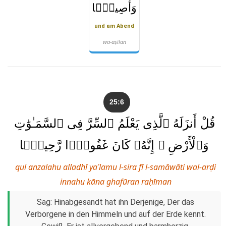
وَأَصِيلًۭا
und am Abend
wa-aṣīlan
25:6
قُلْ أَنزَلَهُ ٱلَّذِى يَعْلَمُ ٱلسِّرَّ فِى ٱلسَّمَـٰوَٰتِ
وَٱلْأَرْضِ ۚ إِنَّهُۥ كَانَ غَفُورًۭا رَّحِيمًۭا
qul anzalahu alladhī yaʿlamu l-sira fī l-samāwāti wal-arḍi
innahu kāna ghafūran raḥīman
Sag: Hinabgesandt hat ihn Derjenige, Der das
Verborgene in den Himmeln und auf der Erde kennt.