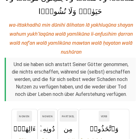
حَيَوٰةًۭ وَلَا نُشُورًۭا
wa-ittakhadhū min dūnihi ālihatan lā yakhluqūna shayan
wahum yukh'laqūna walā yamlikūna li-anfusihim ḍarran
walā nafʿan walā yamlikūna mawtan walā ḥayatan walā
nushūran
Und sie haben sich anstatt Seiner Götter genommen,
die nichts erschaffen, während sie (selbst) erschaffen
werden, und die für sich selbst weder Schaden noch
Nutzen zu verfügen haben, und die weder über Tod
noch über Leben noch über Auferstehung verfügen.
NOMEN
NOMEN
PARTIKEL
VERB
وَٱتَّخَذُوا۟
مِن
دُونِهِۦٓ
ءَالِهَةًۭ