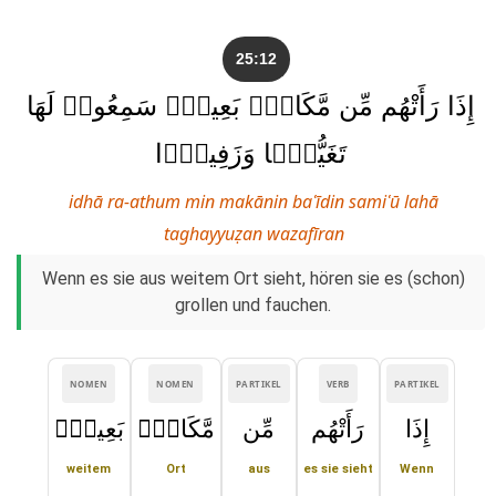
25:12
إِذَا رَأَتْهُم مِّن مَّكَانٍۭ بَعِيدٍۢ سَمِعُوا۟ لَهَا
تَغَيُّظًۭا وَزَفِيرًۭا
idhā ra-athum min makānin baʿīdin samiʿū lahā
taghayyuẓan wazafīran
Wenn es sie aus weitem Ort sieht, hören sie es (schon)
grollen und fauchen.
NOMEN
NOMEN
PARTIKEL
VERB
PARTIKEL
إِذَا
رَأَتْهُم
مِّن
مَّكَانٍۭ
بَعِيدٍۢ
weitem
Ort
aus
es sie sieht
Wenn