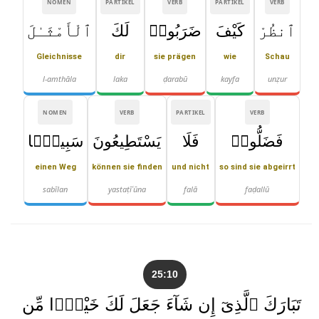
NOMEN
PARTIKEL
VERB
PARTIKEL
VERB
ٱنظُرْ
كَيْفَ
ضَرَبُوا۟
لَكَ
ٱلْأَمْثَـٰلَ
Gleichnisse
dir
sie prägen
wie
Schau
l-amthāla
laka
ḍarabū
kayfa
unẓur
NOMEN
VERB
PARTIKEL
VERB
فَضَلُّوا۟
فَلَا
يَسْتَطِيعُونَ
سَبِيلًۭا
einen Weg
können sie finden
und nicht
so sind sie abgeirrt
sabīlan
yastaṭīʿūna
falā
faḍallū
25:10
تَبَارَكَ ٱلَّذِىٓ إِن شَآءَ جَعَلَ لَكَ خَيْرًۭا مِّن