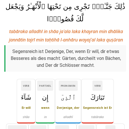
ذَٰلِكَ جَنَّـٰتٍۢ تَجْرِى مِن تَحْتِهَا ٱلْأَنْهَـٰرُ وَيَجْعَل
لَّكَ قُصُورًۢا
tabāraka alladhī in shāa jaʿala laka khayran min dhālika
jannātin tajrī min taḥtihā l-anhāru wayajʿal laka quṣūran
Segensreich ist Derjenige, Der, wenn Er will, dir etwas
Besseres als dies macht: Gärten, durcheilt von Bächen,
und Der dir Schlösser macht.
VERB
PARTIKEL
PRONOMEN
VERB
تَبَارَكَ
ٱلَّذِىٓ
إِن
شَآءَ
Er will
wenn
Derjenige, der
Segensreich ist Er
shāa
in
alladhī
tabāraka