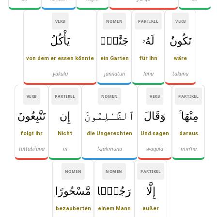
VERB
NOMEN
PARTIKEL
VERB
تَكُونُ
لَهُۥ
جَنَّةٌۭ
يَأْكُلُ
von dem er essen könnte
ein Garten
für ihn
wäre
yakulu
jannatun
lahu
takūnu
VERB
PARTIKEL
NOMEN
VERB
PARTIKEL
مِنْهَا ۚ
وَقَالَ
ٱلظَّـٰلِمُونَ
إِن
تَتَّبِعُونَ
folgt ihr
Nicht
die Ungerechten
Und sagen
daraus
tattabiʿūna
in
l-ẓālimūna
waqāla
min'hā
NOMEN
NOMEN
PARTIKEL
إِلَّا
رَجُلًۭا
مَّسْحُورًا
bezauberten
einem Mann
außer