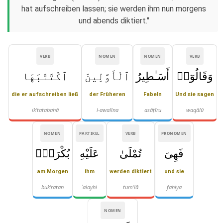
hat aufschreiben lassen; sie werden ihm nun morgens
und abends diktiert."
VERB
NOMEN
NOMEN
VERB
وَقَالُوٓا۟
أَسَـٰطِيرُ
ٱلْأَوَّلِينَ
ٱكْتَتَبَهَا
die er aufschreiben ließ
der Früheren
Fabeln
Und sie sagen
ik'tatabahā
l-awalīna
asāṭīru
waqālū
NOMEN
PARTIKEL
VERB
PRONOMEN
فَهِىَ
تُمْلَىٰ
عَلَيْهِ
بُكْرَةًۭ
am Morgen
ihm
werden diktiert
und sie
buk'ratan
ʿalayhi
tum'lā
fahiya
NOMEN