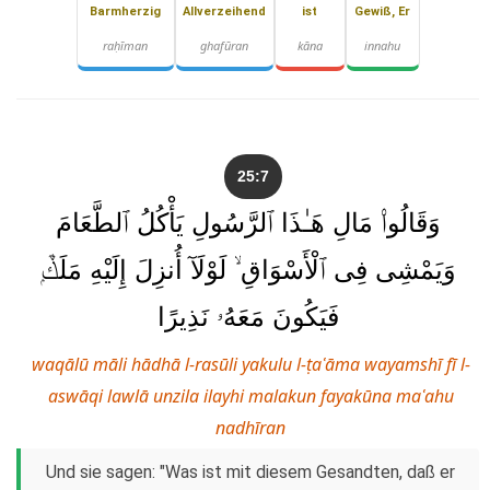
Barmherzig
Allverzeihend
ist
Gewiß, Er
raḥīman
ghafūran
kāna
innahu
25:7
وَقَالُوا۟ مَالِ هَـٰذَا ٱلرَّسُولِ يَأْكُلُ ٱلطَّعَامَ
وَيَمْشِى فِى ٱلْأَسْوَاقِ ۙ لَوْلَآ أُنزِلَ إِلَيْهِ مَلَكٌۭ
فَيَكُونَ مَعَهُۥ نَذِيرًا
waqālū māli hādhā l-rasūli yakulu l-ṭaʿāma wayamshī fī l-
aswāqi lawlā unzila ilayhi malakun fayakūna maʿahu
nadhīran
Und sie sagen: "Was ist mit diesem Gesandten, daß er