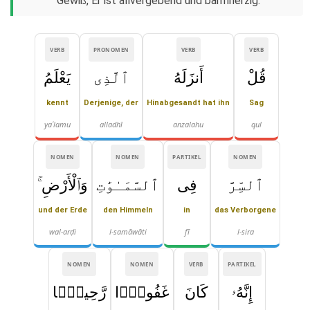
Gewiß, Er ist allvergebend und barmherzig.
VERB
PRONOMEN
VERB
VERB
قُلْ
أَنزَلَهُ
ٱلَّذِى
يَعْلَمُ
kennt
Derjenige, der
Hinabgesandt hat ihn
Sag
yaʿlamu
alladhī
anzalahu
qul
NOMEN
NOMEN
PARTIKEL
NOMEN
ٱلسِّرَّ
فِى
ٱلسَّمَـٰوَٰتِ
وَٱلْأَرْضِ ۚ
und der Erde
den Himmeln
in
das Verborgene
wal-arḍi
l-samāwāti
fī
l-sira
NOMEN
NOMEN
VERB
PARTIKEL
إِنَّهُۥ
كَانَ
غَفُورًۭا
رَّحِيمًۭا