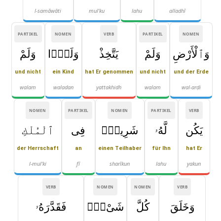
l-samāwāti
mul'ku
lahu
alladhī
PARTIKEL
NOMEN
VERB
PARTIKEL
NOMEN
وَٱلْأَرْضِ
وَلَمْ
يَتَّخِذْ
وَلَدًۭا
وَلَمْ
und nicht
ein Kind
hat Er genommen
und nicht
und der Erde
walam
waladan
yattakhidh
walam
wal-arḍi
NOMEN
PARTIKEL
NOMEN
PARTIKEL
VERB
يَكُن
لَّهُۥ
شَرِيكٌۭ
فِى
ٱلْمُلْكِ
der Herrschaft
an
einen Teilhaber
für Ihn
hat Er
l-mul'ki
fī
sharīkun
lahu
yakun
VERB
NOMEN
NOMEN
VERB
وَخَلَقَ
كُلَّ
شَىْءٍۢ
فَقَدَّرَهُۥ