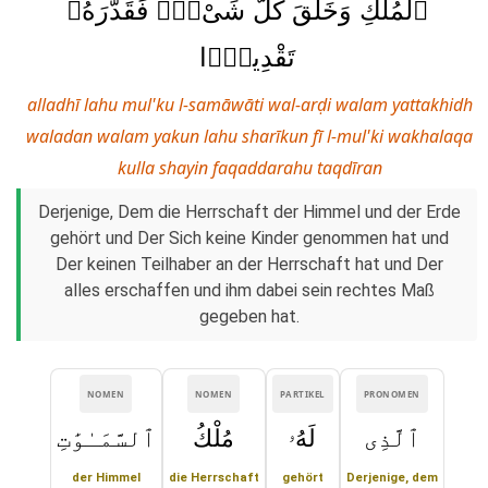
ٱلْمُلْكِ وَخَلَقَ كُلَّ شَىْءٍۢ فَقَدَّرَهُۥ
تَقْدِيرًۭا
alladhī lahu mul'ku l-samāwāti wal-arḍi walam yattakhidh
waladan walam yakun lahu sharīkun fī l-mul'ki wakhalaqa
kulla shayin faqaddarahu taqdīran
Derjenige, Dem die Herrschaft der Himmel und der Erde
gehört und Der Sich keine Kinder genommen hat und
Der keinen Teilhaber an der Herrschaft hat und Der
alles erschaffen und ihm dabei sein rechtes Maß
gegeben hat.
NOMEN
NOMEN
PARTIKEL
PRONOMEN
ٱلَّذِى
لَهُۥ
مُلْكُ
ٱلسَّمَـٰوَٰتِ
der Himmel
die Herrschaft
gehört
Derjenige, dem