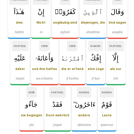
وَقَالَ
ٱلَّذِينَ
كَفَرُوٓا۟
إِنْ
هَـٰذَآ
dies
Nicht
ungläubig sind
diejenigen, die
Und sagen
hādhā
in
kafarū
alladhīna
waqāla
PARTIKEL
VERB
VERB
NOMEN
PARTIKEL
إِلَّآ
إِفْكٌ
ٱفْتَرَىٰهُ
وَأَعَانَهُۥ
عَلَيْهِ
dabei
und ihm halfen
die er erfand
eine Lüge
als nur
ʿalayhi
wa-aʿānahu
if'tarāhu
if'kun
illā
VERB
PARTIKEL
NOMEN
NOMEN
قَوْمٌ
ءَاخَرُونَ ۖ
فَقَدْ
جَآءُو
sie begingen
Doch wahrlich
andere
Leute
jāū
faqad
ākharūna
qawmun