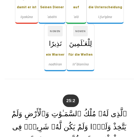
damit er ist
Seinen Diener
auf
die Unterscheidung
liyakūna
ʿabdihi
ʿalā
l-fur'qāna
NOMEN
NOMEN
لِلْعَـٰلَمِينَ
نَذِيرًا
ein Warner
für die Welten
nadhīran
lil'ʿālamīna
25:2
ٱلَّذِى لَهُۥ مُلْكُ ٱلسَّمَـٰوَٰتِ وَٱلْأَرْضِ وَلَمْ
يَتَّخِذْ وَلَدًۭا وَلَمْ يَكُن لَّهُۥ شَرِيكٌۭ فِى