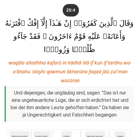
25:4
وَقَالَ ٱلَّذِينَ كَفَرُوٓا۟ إِنْ هَـٰذَآ إِلَّآ إِفْكٌ ٱفْتَرَىٰهُ
وَأَعَانَهُۥ عَلَيْهِ قَوْمٌ ءَاخَرُونَ ۖ فَقَدْ جَآءُو
ظُلْمًۭا وَزُورًۭا
waqāla alladhīna kafarū in hādhā illā if'kun if'tarāhu wa-
aʿānahu ʿalayhi qawmun ākharūna faqad jāū ẓul'man
wazūran
Und diejenigen, die ungläubig sind, sagen: "Das ist nur
eine ungeheuerliche Lüge, die er sich erdichtet hat und
bei der ihm andere Leute geholfen haben." Da haben sie
ja Ungerechtigkeit und Falschheit begangen.
PRONOMEN
PARTIKEL
VERB
PRONOMEN
VERB