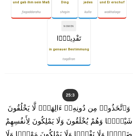
und gab ihm sein Maß
Ding
jedes
und Er erschuf
faqaddarahu
shayin
kulla
wakhalaqa
NOMEN
تَقْدِيرًۭا
in genauer Bestimmung
taqdīran
25:3
وَٱتَّخَذُوا۟ مِن دُونِهِۦٓ ءَالِهَةًۭ لَّا يَخْلُقُونَ
شَيْـًۭٔا وَهُمْ يُخْلَقُونَ وَلَا يَمْلِكُونَ لِأَنفُسِهِمْ
ضَرًّۭا وَلَا نَفْعًۭا وَلَا يَمْلِكُونَ مَوْتًۭا وَلَا