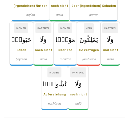
(irgendeinen) Nutzen
noch nicht
über (irgendeinen) Schaden
nafʿan
walā
ḍarran
NOMEN
PARTIKEL
NOMEN
VERB
PARTIKEL
وَلَا
يَمْلِكُونَ
مَوْتًۭا
وَلَا
حَيَوٰةًۭ
Leben
noch nicht
über Tod
sie verfügen
und nicht
ḥayatan
walā
mawtan
yamlikūna
walā
NOMEN
PARTIKEL
وَلَا
نُشُورًۭا
Auferstehung
noch nicht
nushūran
walā