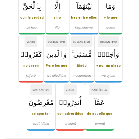
وَمَا
بَيْنَهُمَآ
إِلَّا
بِٱلْحَقِّ
con la verdad
sino
hay entre ellos
y lo que
bil-ḥaqi
illā
baynahumā
wamā
VERBO
SUSTANTIVO
SUSTANTIVO
SUSTANTIVO
وَأَجَلٍۢ
مُّسَمًّۭى ۚ
وَٱلَّذِينَ
كَفَرُوا۟
no creen
Pero los que
fijado
y por un plazo
kafarū
wa-alladhīna
musamman
wa-ajalin
SUSTANTIVO
VERBO
PARTÍCULA
عَمَّآ
أُنذِرُوا۟
مُعْرِضُونَ
se apartan
son advertidos
de aquello que
muʿ'riḍūna
undhirū
ʿammā