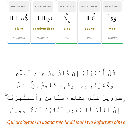
SUSTANTIVO
SUSTANTIVO
PARTÍCULA
PRONOMBRE
PARTÍCULA
وَمَآ
أَنَا۠
إِلَّا
نَذِيرٌۭ
مُّبِينٌۭ
claro
un advertidor
sino
soy yo
y no
mubīnun
nadhīrun
illā
anā
wamā
قُلْ أَرَءَيْتُمْ إِن كَانَ مِنْ عِندِ ٱللَّهِ
وَكَفَرْتُم بِهِۦ وَشَهِدَ شَاهِدٌۭ مِّنۢ بَنِىٓ
إِسْرَٰٓءِيلَ عَلَىٰ مِثْلِهِۦ فَـَٔامَنَ وَٱسْتَكْبَرْتُمْ ۖ
إِنَّ ٱللَّهَ لَا يَهْدِى ٱلْقَوْمَ ٱلظَّـٰلِمِينَ
Qul ara'aytum in kaana min 'indil laahi wa kafartum bihee