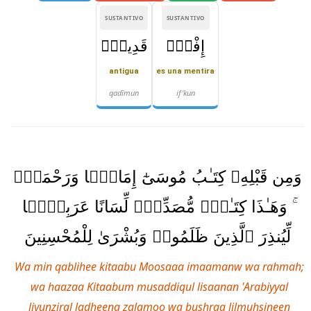
SUSTANTIVO
SUSTANTIVO
إِفْكٌۭ
قَدِيمٌۭ
antigua
es una mentira
qadīmun
if'kun
وَمِن قَبْلِهِۦ كِتَـٰبُ مُوسَىٰٓ إِمَامًۭا وَرَحْمَةًۭ
ۚ وَهَـٰذَا كِتَـٰبٌۭ مُّصَدِّقٌۭ لِّسَانًا عَرَبِيًّۭا
لِّيُنذِرَ ٱلَّذِينَ ظَلَمُوا۟ وَبُشْرَىٰ لِلْمُحْسِنِينَ
Wa min qablihee kitaabu Moosaaa imaamanw wa rahmah;
wa haazaa Kitaabum musaddiqul lisaanan 'Arabiyyal
liyunziral ladheena zalamoo wa bushraa lilmuhsineen