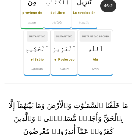
تَنزِيلُ
ٱلْكِتَـٰبِ
مِنَ
46:2
proviene de
del Libro
La revelación
mina
l-kitābi
tanzīlu
SUSTANTIVO
SUSTANTIVO
SUSTANTIVO PROPIO
ٱللَّهِ
ٱلْعَزِيزِ
ٱلْحَكِيمِ
el Sabio
el Poderoso
Alá
l-ḥakīmi
l-ʿazīzi
l-lahi
مَا خَلَقْنَا ٱلسَّمَـٰوَٰتِ وَٱلْأَرْضَ وَمَا بَيْنَهُمَآ إِلَّا
بِٱلْحَقِّ وَأَجَلٍۢ مُّسَمًّۭى ۚ وَٱلَّذِينَ
كَفَرُوا۟ عَمَّآ أُنذِرُوا۟ مُعْرِضُونَ