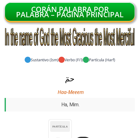
CORÁN PALABRA POR
PALABRA – PÁGINA PRINCIPAL
Sustantivo (Ism)
Verbo (Fi'l)
Partícula (Harf)
حمٓ
Haa-Meeem
Ha, Mim.
PARTÍCULA