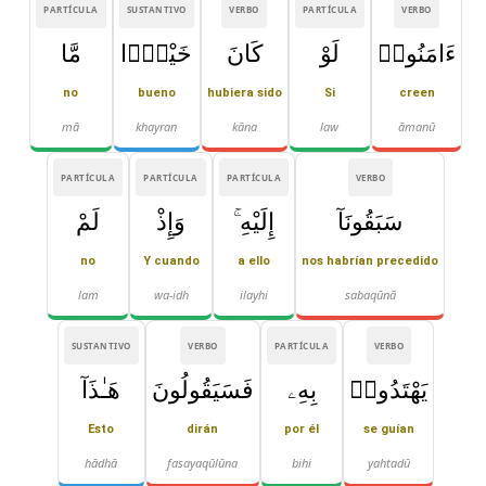
PARTÍCULA
SUSTANTIVO
VERBO
PARTÍCULA
VERBO
ءَامَنُوا۟
لَوْ
كَانَ
خَيْرًۭا
مَّا
no
bueno
hubiera sido
Si
creen
mā
khayran
kāna
law
āmanū
PARTÍCULA
PARTÍCULA
PARTÍCULA
VERBO
سَبَقُونَآ
إِلَيْهِ ۚ
وَإِذْ
لَمْ
no
Y cuando
a ello
nos habrían precedido
lam
wa-idh
ilayhi
sabaqūnā
SUSTANTIVO
VERBO
PARTÍCULA
VERBO
يَهْتَدُوا۟
بِهِۦ
فَسَيَقُولُونَ
هَـٰذَآ
Esto
dirán
por él
se guían
hādhā
fasayaqūlūna
bihi
yahtadū