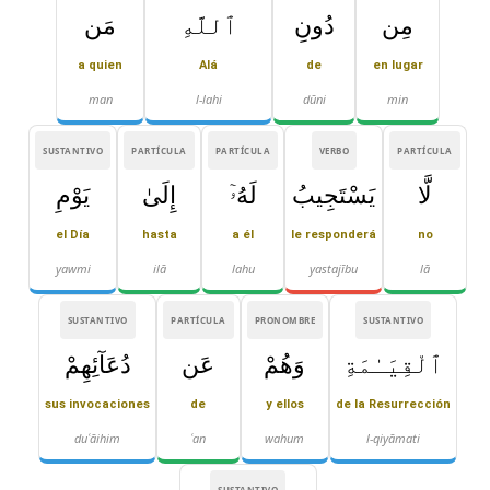
مِن
دُونِ
ٱللَّهِ
مَن
a quien
Alá
de
en lugar
man
l-lahi
dūni
min
SUSTANTIVO
PARTÍCULA
PARTÍCULA
VERBO
PARTÍCULA
لَّا
يَسْتَجِيبُ
لَهُۥٓ
إِلَىٰ
يَوْمِ
el Día
hasta
a él
le responderá
no
yawmi
ilā
lahu
yastajību
lā
SUSTANTIVO
PARTÍCULA
PRONOMBRE
SUSTANTIVO
ٱلْقِيَـٰمَةِ
وَهُمْ
عَن
دُعَآئِهِمْ
sus invocaciones
de
y ellos
de la Resurrección
duʿāihim
ʿan
wahum
l-qiyāmati
SUSTANTIVO