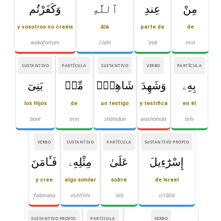
مِنْ
عِندِ
ٱللَّهِ
وَكَفَرْتُم
y vosotros no creéis
Alá
parte de
de
wakafartum
l-lahi
ʿindi
min
SUSTANTIVO
PARTÍCULA
SUSTANTIVO
VERBO
PARTÍCULA
بِهِۦ
وَشَهِدَ
شَاهِدٌۭ
مِّنۢ
بَنِىٓ
los Hijos
de
un testigo
y testifica
en él
banī
min
shāhidun
washahida
bihi
VERBO
SUSTANTIVO
PARTÍCULA
SUSTANTIVO PROPIO
إِسْرَٰٓءِيلَ
عَلَىٰ
مِثْلِهِۦ
فَـَٔامَنَ
y cree
algo similar
sobre
de Israel
faāmana
mith'lihi
ʿalā
is'rāīla
SUSTANTIVO PROPIO
PARTÍCULA
VERBO