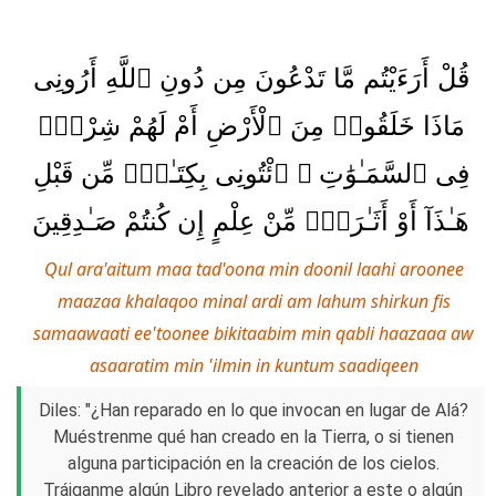
قُلْ أَرَءَيْتُم مَّا تَدْعُونَ مِن دُونِ ٱللَّهِ أَرُونِى
مَاذَا خَلَقُوا۟ مِنَ ٱلْأَرْضِ أَمْ لَهُمْ شِرْكٌۭ
فِى ٱلسَّمَـٰوَٰتِ ۖ ٱئْتُونِى بِكِتَـٰبٍۢ مِّن قَبْلِ
هَـٰذَآ أَوْ أَثَـٰرَةٍۢ مِّنْ عِلْمٍ إِن كُنتُمْ صَـٰدِقِينَ
Qul ara'aitum maa tad'oona min doonil laahi aroonee
maazaa khalaqoo minal ardi am lahum shirkun fis
samaawaati ee'toonee bikitaabim min qabli haazaaa aw
asaaratim min 'ilmin in kuntum saadiqeen
Diles: "¿Han reparado en lo que invocan en lugar de Alá?
Muéstrenme qué han creado en la Tierra, o si tienen
alguna participación en la creación de los cielos.
Tráiganme algún Libro revelado anterior a este o algún