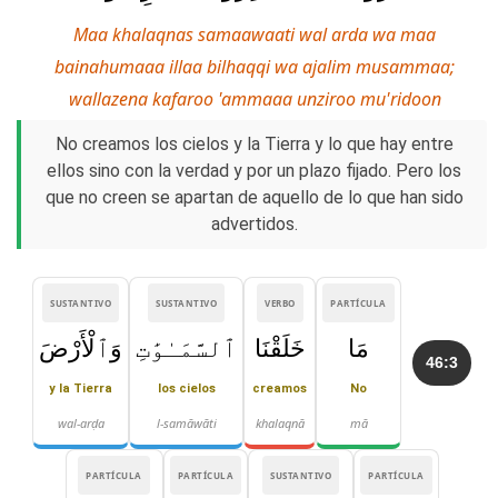
Maa khalaqnas samaawaati wal arda wa maa
bainahumaaa illaa bilhaqqi wa ajalim musammaa;
wallazena kafaroo 'ammaaa unziroo mu'ridoon
No creamos los cielos y la Tierra y lo que hay entre
ellos sino con la verdad y por un plazo fijado. Pero los
que no creen se apartan de aquello de lo que han sido
advertidos.
SUSTANTIVO
SUSTANTIVO
VERBO
PARTÍCULA
مَا
خَلَقْنَا
ٱلسَّمَـٰوَٰتِ
وَٱلْأَرْضَ
46:3
y la Tierra
los cielos
creamos
No
wal-arḍa
l-samāwāti
khalaqnā
mā
PARTÍCULA
PARTÍCULA
SUSTANTIVO
PARTÍCULA