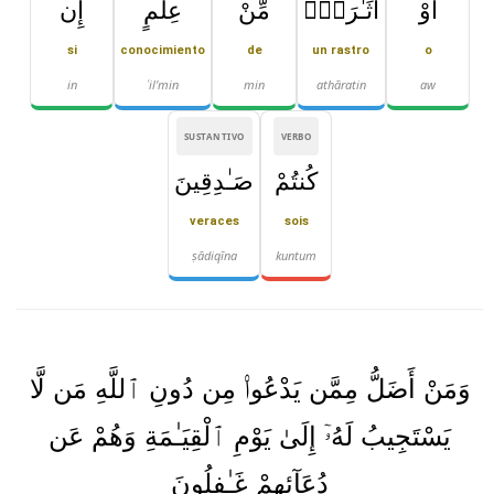
أَوْ
أَثَـٰرَةٍۢ
مِّنْ
عِلْمٍ
إِن
si
conocimiento
de
un rastro
o
in
ʿil'min
min
athāratin
aw
SUSTANTIVO
VERBO
كُنتُمْ
صَـٰدِقِينَ
veraces
sois
ṣādiqīna
kuntum
وَمَنْ أَضَلُّ مِمَّن يَدْعُوا۟ مِن دُونِ ٱللَّهِ مَن لَّا
يَسْتَجِيبُ لَهُۥٓ إِلَىٰ يَوْمِ ٱلْقِيَـٰمَةِ وَهُمْ عَن
دُعَآئِهِمْ غَـٰفِلُونَ