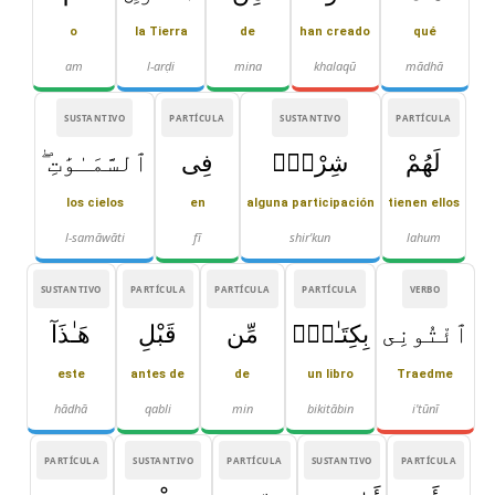
o
la Tierra
de
han creado
qué
am
l-arḍi
mina
khalaqū
mādhā
SUSTANTIVO
PARTÍCULA
SUSTANTIVO
PARTÍCULA
لَهُمْ
شِرْكٌۭ
فِى
ٱلسَّمَـٰوَٰتِ ۖ
los cielos
en
alguna participación
tienen ellos
l-samāwāti
fī
shir'kun
lahum
SUSTANTIVO
PARTÍCULA
PARTÍCULA
PARTÍCULA
VERBO
ٱئْتُونِى
بِكِتَـٰبٍۢ
مِّن
قَبْلِ
هَـٰذَآ
este
antes de
de
un libro
Traedme
hādhā
qabli
min
bikitābin
i'tūnī
PARTÍCULA
SUSTANTIVO
PARTÍCULA
SUSTANTIVO
PARTÍCULA