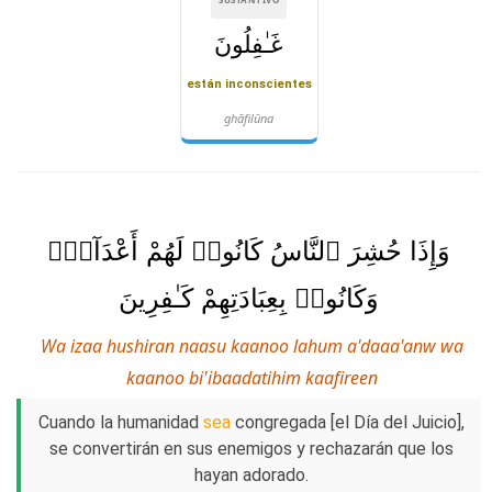
غَـٰفِلُونَ
están inconscientes
ghāfilūna
وَإِذَا حُشِرَ ٱلنَّاسُ كَانُوا۟ لَهُمْ أَعْدَآءًۭ
وَكَانُوا۟ بِعِبَادَتِهِمْ كَـٰفِرِينَ
Wa izaa hushiran naasu kaanoo lahum a'daaa'anw wa
kaanoo bi'ibaadatihim kaafireen
Cuando la humanidad
sea
congregada [el Día del Juicio],
se convertirán en sus enemigos y rechazarán que los
hayan adorado.