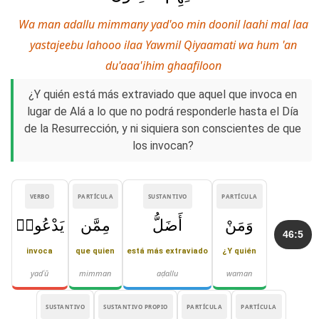
Wa man adallu mimmany yad'oo min doonil laahi mal laa
yastajeebu lahooo ilaa Yawmil Qiyaamati wa hum 'an
du'aaa'ihim ghaafiloon
¿Y quién está más extraviado que aquel que invoca en
lugar de Alá a lo que no podrá responderle hasta el Día
de la Resurrección, y ni siquiera son conscientes de que
los invocan?
VERBO
PARTÍCULA
SUSTANTIVO
PARTÍCULA
وَمَنْ
أَضَلُّ
مِمَّن
يَدْعُوا۟
46:5
invoca
que quien
está más extraviado
¿Y quién
yadʿū
mimman
aḍallu
waman
SUSTANTIVO
SUSTANTIVO PROPIO
PARTÍCULA
PARTÍCULA