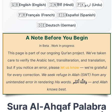
🇬🇧
🇮🇳
🇵🇰
English (English)
हिंदी (Hindi)
اردو (Urdu)
🇫🇷
🇪🇸
Français (French)
Español (Spanish)
🇩🇪
Deutsch (German)
A Note Before You Begin
In Beta . Work In progress
This page is part of our ongoing Qur’an project. We’ve taken
care to verify the Arabic text, transliteration, and translation,
but if you notice an error, please
let us know
— we’re grateful
for every correction.
We seek refuge in Allah (SWT) from any
unintended error in rendering His words.
أَعْلَم
وَاللَّهُ
— and Allah
knows best.
Sura Al-Ahqaf Palabra