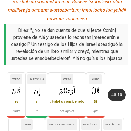
wa shahida shaahidum mim Baneee Israaa'eela 'alaa
mislihee fa aamana wastakbartum; innal laaha laa yahdil
qawmaz zaalimeen
Diles: "¿No se dan cuenta de que si [este Corán]
proviene de Alá y ustedes lo rechazan [merecerán el
castigo]? Un testigo de los Hijos de Israel atestiguó la
revelación de un libro similar y creyó, mientras que
ustedes se ensoberbecieron". Alá no guía a los injustos.
VERBO
PARTÍCULA
VERBO
VERBO
قُلْ
أَرَءَيْتُمْ
إِن
كَانَ
46:10
es
si
¿Habéis considerado
Di
kāna
in
ara-aytum
qul
VERBO
SUSTANTIVO PROPIO
PARTÍCULA
PARTÍCULA