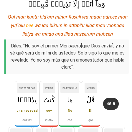
وَمَآ أَنَا۠ إِلَّا نَذِيرٌۭ مُّبِينٌۭ
Qul maa kuntu bid'am minar Rusuli wa maaa adreee maa
yuf'alu
bee
wa laa bikum in attabi'u illaa maa yoohaaa
ilaiya wa maaa ana illaa nazeerum mubeen
Diles: "No soy el primer Mensajero[que Dios envía], y no
sé qué será de mí ni de ustedes. Solo sigo lo que me es
revelado. Yo no soy más que un amonestador que habla
claro".
SUSTANTIVO
VERBO
PARTÍCULA
VERBO
قُلْ
مَا
كُنتُ
بِدْعًۭا
46:9
una novedad
soy
No
Di
bid'ʿan
kuntu
mā
qul