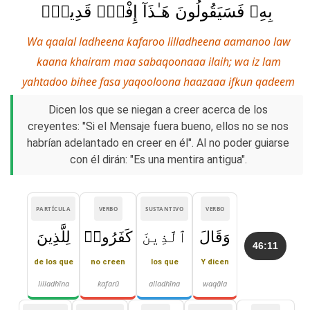
بِهِۦ فَسَيَقُولُونَ هَـٰذَآ إِفْكٌۭ قَدِيمٌۭ
Wa qaalal ladheena kafaroo lilladheena aamanoo law
kaana khairam maa sabaqoonaaa ilaih; wa iz lam
yahtadoo bihee fasa yaqooloona haazaaa ifkun qadeem
Dicen los que se niegan a creer acerca de los
creyentes: "Si el Mensaje fuera bueno, ellos no se nos
habrían adelantado en creer en él". Al no poder guiarse
con él dirán: "Es una mentira antigua".
PARTÍCULA
VERBO
SUSTANTIVO
VERBO
وَقَالَ
ٱلَّذِينَ
كَفَرُوا۟
لِلَّذِينَ
46:11
de los que
no creen
los que
Y dicen
lilladhīna
kafarū
alladhīna
waqāla