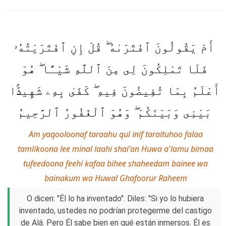
أَمْ يَقُولُونَ ٱفْتَرَىٰهُ ۖ قُلْ إِنِ ٱفْتَرَيْتُهُۥ
فَلَا تَمْلِكُونَ لِى مِنَ ٱللَّهِ شَيْـًٔا ۖ هُوَ
أَعْلَمُ بِمَا تُفِيضُونَ فِيهِ ۖ كَفَىٰ بِهِۦ شَهِيدًۢا
بَيْنِى وَبَيْنَكُمْ ۖ وَهُوَ ٱلْغَفُورُ ٱلرَّحِيمُ
Am yaqooloonaf taraahu qul inif taraituhoo falaa
tamlikoona lee minal laahi shai'an Huwa a'lamu bimaa
tufeedoona feehi kafaa bihee shaheedam bainee wa
bainakum wa Huwal Ghafoorur Raheem
O dicen: "Él lo ha inventado". Diles: "Si yo lo hubiera
inventado, ustedes no podrían protegerme del castigo
de Alá. Pero Él sabe bien en qué están inmersos. Él es