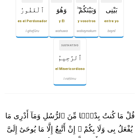
بَيْنِى
وَبَيْنَكُمْ ۖ
وَهُوَ
ٱلْغَفُورُ
es el Perdonador
y Él
y vosotros
entre yo
l-ghafūru
wahuwa
wabaynakum
baynī
SUSTANTIVO
ٱلرَّحِيمُ
el Misericordioso
l-raḥīmu
قُلْ مَا كُنتُ بِدْعًۭا مِّنَ ٱلرُّسُلِ وَمَآ أَدْرِى مَا
يُفْعَلُ بِى وَلَا بِكُمْ ۖ إِنْ أَتَّبِعُ إِلَّا مَا يُوحَىٰٓ إِلَىَّ