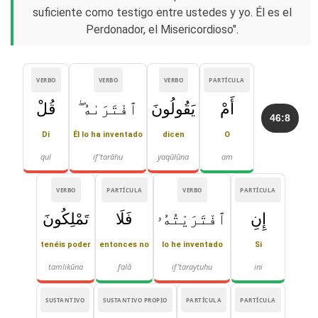
suficiente como testigo entre ustedes y yo. Él es el
Perdonador, el Misericordioso".
VERBO
VERBO
VERBO
PARTÍCULA
أَمْ
يَقُولُونَ
ٱفْتَرَىٰهُ ۖ
قُلْ
46:8
Di
Él lo ha inventado
dicen
O
qul
if'tarāhu
yaqūlūna
am
VERBO
PARTÍCULA
VERBO
PARTÍCULA
إِنِ
ٱفْتَرَيْتُهُۥ
فَلَا
تَمْلِكُونَ
tenéis poder
entonces no
lo he inventado
Si
tamlikūna
falā
if'taraytuhu
ini
SUSTANTIVO
SUSTANTIVO PROPIO
PARTÍCULA
PARTÍCULA