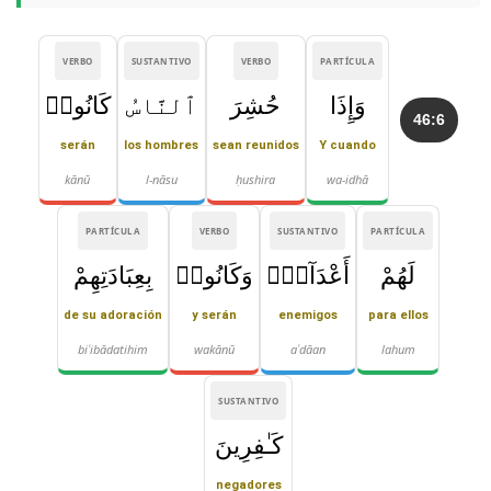
VERBO
SUSTANTIVO
VERBO
PARTÍCULA
وَإِذَا
حُشِرَ
ٱلنَّاسُ
كَانُوا۟
46:6
serán
los hombres
sean reunidos
Y cuando
kānū
l-nāsu
ḥushira
wa-idhā
PARTÍCULA
VERBO
SUSTANTIVO
PARTÍCULA
لَهُمْ
أَعْدَآءًۭ
وَكَانُوا۟
بِعِبَادَتِهِمْ
de su adoración
y serán
enemigos
para ellos
biʿibādatihim
wakānū
aʿdāan
lahum
SUSTANTIVO
كَـٰفِرِينَ
negadores