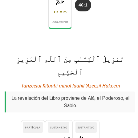
حمٓ
46:1
Ha Mim
hha-meem
تَنزِيلُ ٱلْكِتَـٰبِ مِنَ ٱللَّهِ ٱلْعَزِيزِ
ٱلْحَكِيمِ
Tanzeelul Kitaabi minal laahil 'Azeezil Hakeem
La revelación del Libro proviene de Alá, el Poderoso, el
Sabio.
PARTÍCULA
SUSTANTIVO
SUSTANTIVO