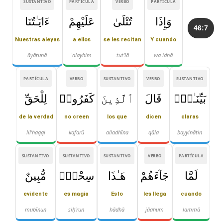
SUSTANTIVO
PARTÍCULA
VERBO
PARTÍCULA
وَإِذَا
تُتْلَىٰ
عَلَيْهِمْ
ءَايَـٰتُنَا
46:7
Nuestras aleyas
a ellos
se les recitan
Y cuando
āyātunā
ʿalayhim
tut'lā
wa-idhā
PARTÍCULA
VERBO
SUSTANTIVO
VERBO
SUSTANTIVO
بَيِّنَـٰتٍۢ
قَالَ
ٱلَّذِينَ
كَفَرُوا۟
لِلْحَقِّ
de la verdad
no creen
los que
dicen
claras
lil'ḥaqqi
kafarū
alladhīna
qāla
bayyinātin
SUSTANTIVO
SUSTANTIVO
SUSTANTIVO
VERBO
PARTÍCULA
لَمَّا
جَآءَهُمْ
هَـٰذَا
سِحْرٌۭ
مُّبِينٌ
evidente
es magia
Esto
les llega
cuando
mubīnun
siḥ'run
hādhā
jāahum
lammā