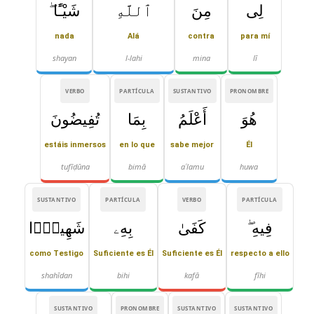
لِى
مِنَ
ٱللَّهِ
شَيْـًٔا ۖ
nada
Alá
contra
para mí
shayan
l-lahi
mina
lī
VERBO
PARTÍCULA
SUSTANTIVO
PRONOMBRE
هُوَ
أَعْلَمُ
بِمَا
تُفِيضُونَ
estáis inmersos
en lo que
sabe mejor
Él
tufīḍūna
bimā
aʿlamu
huwa
SUSTANTIVO
PARTÍCULA
VERBO
PARTÍCULA
فِيهِ ۖ
كَفَىٰ
بِهِۦ
شَهِيدًۢا
como Testigo
Suficiente es Él
Suficiente es Él
respecto a ello
shahīdan
bihi
kafā
fīhi
SUSTANTIVO
PRONOMBRE
SUSTANTIVO
SUSTANTIVO