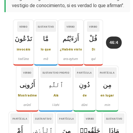
vestigio de conocimiento, si es verdad lo que afirman".
VERBO
SUSTANTIVO
VERBO
VERBO
قُلْ
أَرَءَيْتُم
مَّا
تَدْعُونَ
46:4
invocáis
lo que
¿Habéis visto
Di
tadʿūna
mā
ara-aytum
qul
VERBO
SUSTANTIVO PROPIO
PARTÍCULA
PARTÍCULA
مِن
دُونِ
ٱللَّهِ
أَرُونِى
Mostradme
Alá
de
en lugar
arūnī
l-lahi
dūni
min
PARTÍCULA
SUSTANTIVO
PARTÍCULA
VERBO
SUSTANTIVO
مَاذَا
خَلَقُوا۟
مِنَ
ٱلْأَرْضِ
أَمْ