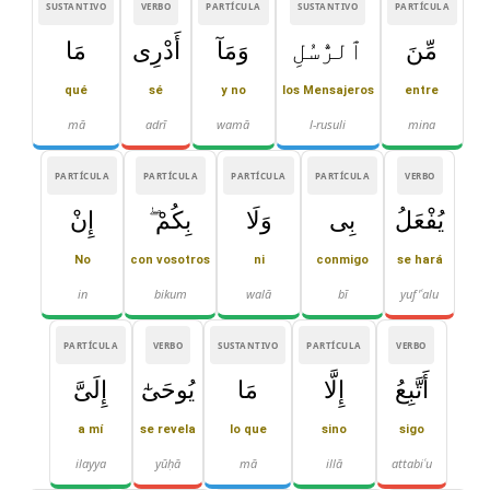
SUSTANTIVO
VERBO
PARTÍCULA
SUSTANTIVO
PARTÍCULA
مِّنَ
ٱلرُّسُلِ
وَمَآ
أَدْرِى
مَا
qué
sé
y no
los Mensajeros
entre
mā
adrī
wamā
l-rusuli
mina
PARTÍCULA
PARTÍCULA
PARTÍCULA
PARTÍCULA
VERBO
يُفْعَلُ
بِى
وَلَا
بِكُمْ ۖ
إِنْ
No
con vosotros
ni
conmigo
se hará
in
bikum
walā
bī
yuf'ʿalu
PARTÍCULA
VERBO
SUSTANTIVO
PARTÍCULA
VERBO
أَتَّبِعُ
إِلَّا
مَا
يُوحَىٰٓ
إِلَىَّ
a mí
se revela
lo que
sino
sigo
ilayya
yūḥā
mā
illā
attabiʿu