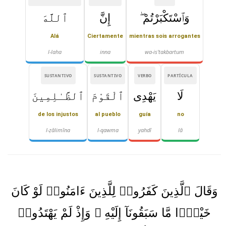
وَٱسْتَكْبَرْتُمْ ۖ
إِنَّ
ٱللَّهَ
Alá
Ciertamente
mientras sois arrogantes
l-laha
inna
wa-is'takbartum
SUSTANTIVO
SUSTANTIVO
VERBO
PARTÍCULA
لَا
يَهْدِى
ٱلْقَوْمَ
ٱلظَّـٰلِمِينَ
de los injustos
al pueblo
guía
no
l-ẓālimīna
l-qawma
yahdī
lā
وَقَالَ ٱلَّذِينَ كَفَرُوا۟ لِلَّذِينَ ءَامَنُوا۟ لَوْ كَانَ
خَيْرًۭا مَّا سَبَقُونَآ إِلَيْهِ ۚ وَإِذْ لَمْ يَهْتَدُوا۟