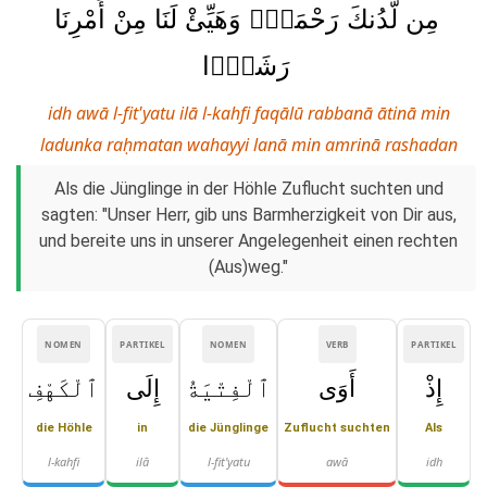
مِن لَّدُنكَ رَحْمَةًۭ وَهَيِّئْ لَنَا مِنْ أَمْرِنَا
رَشَدًۭا
idh awā l-fit'yatu ilā l-kahfi faqālū rabbanā ātinā min
ladunka raḥmatan wahayyi lanā min amrinā rashadan
Als die Jünglinge in der Höhle Zuflucht suchten und
sagten: "Unser Herr, gib uns Barmherzigkeit von Dir aus,
und bereite uns in unserer Angelegenheit einen rechten
(Aus)weg."
NOMEN
PARTIKEL
NOMEN
VERB
PARTIKEL
إِذْ
أَوَى
ٱلْفِتْيَةُ
إِلَى
ٱلْكَهْفِ
die Höhle
in
die Jünglinge
Zuflucht suchten
Als
l-kahfi
ilā
l-fit'yatu
awā
idh