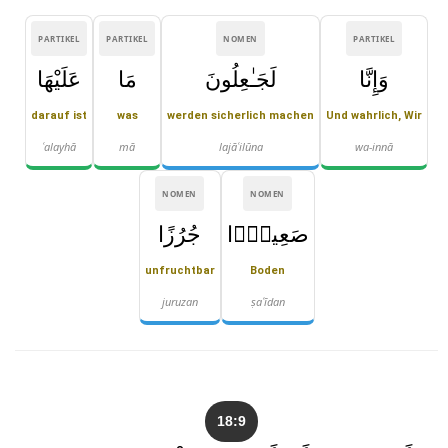
PARTIKEL
PARTIKEL
NOMEN
PARTIKEL
وَإِنَّا
لَجَـٰعِلُونَ
مَا
عَلَيْهَا
darauf ist
was
werden sicherlich machen
Und wahrlich, Wir
ʿalayhā
mā
lajāʿilūna
wa-innā
NOMEN
NOMEN
صَعِيدًۭا
جُرُزًا
unfruchtbar
Boden
juruzan
ṣaʿīdan
18:9