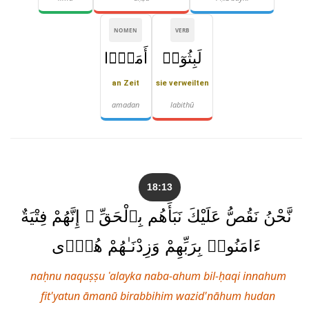
NOMEN
VERB
لَبِثُوٓا۟
أَمَدًۭا
an Zeit
sie verweilten
amadan
labithū
18:13
نَّحْنُ نَقُصُّ عَلَيْكَ نَبَأَهُم بِٱلْحَقِّ ۚ إِنَّهُمْ فِتْيَةٌ
ءَامَنُوا۟ بِرَبِّهِمْ وَزِدْنَـٰهُمْ هُدًۭى
naḥnu naquṣṣu ʿalayka naba-ahum bil-ḥaqi innahum
fit'yatun āmanū birabbihim wazid'nāhum hudan