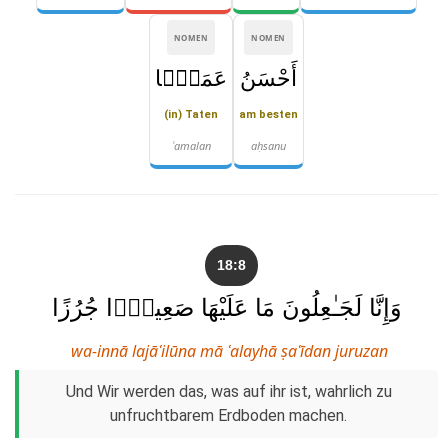
NOMEN
NOMEN
أَحْسَنُ
عَمَلًۭا
(in) Taten
am besten
ʿamalan
aḥsanu
18:8
وَإِنَّا لَجَـٰعِلُونَ مَا عَلَيْهَا صَعِيدًۭا جُرُزًا
wa-innā lajāʿilūna mā ʿalayhā ṣaʿīdan juruzan
Und Wir werden das, was auf ihr ist, wahrlich zu
unfruchtbarem Erdboden machen.