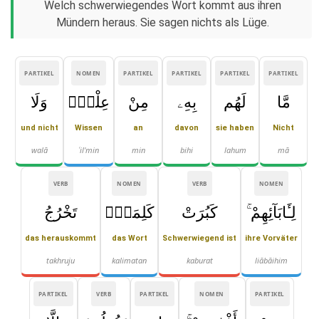
Welch schwerwiegendes Wort kommt aus ihren
Mündern heraus. Sie sagen nichts als Lüge.
PARTIKEL
NOMEN
PARTIKEL
PARTIKEL
PARTIKEL
PARTIKEL
مَّا
لَهُم
بِهِۦ
مِنْ
عِلْمٍۢ
وَلَا
und nicht
Wissen
an
davon
sie haben
Nicht
walā
ʿil'min
min
bihi
lahum
mā
VERB
NOMEN
VERB
NOMEN
لِـَٔابَآئِهِمْ ۚ
كَبُرَتْ
كَلِمَةًۭ
تَخْرُجُ
das herauskommt
das Wort
Schwerwiegend ist
ihre Vorväter
takhruju
kalimatan
kaburat
liābāihim
PARTIKEL
VERB
PARTIKEL
NOMEN
PARTIKEL