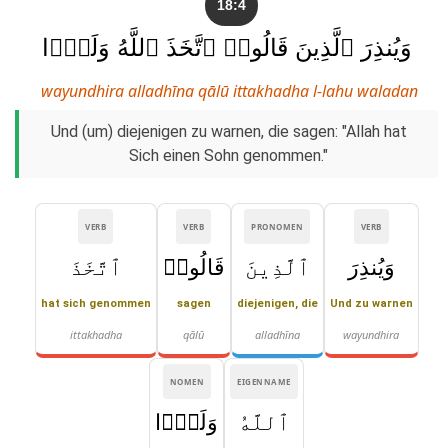
18:4
وَيُنذِرَ ٱلَّذِينَ قَالُوا۟ ٱتَّخَذَ ٱللَّهُ وَلَدًۭا
wayundhira alladhīna qālū ittakhadha l-lahu waladan
Und (um) diejenigen zu warnen, die sagen: "Allah hat
Sich einen Sohn genommen."
VERB
VERB
PRONOMEN
VERB
وَيُنذِرَ
ٱلَّذِينَ
قَالُوا۟
ٱتَّخَذَ
hat sich genommen
sagen
diejenigen, die
Und zu warnen
ittakhadha
qālū
alladhīna
wayundhira
NOMEN
EIGENNAME
ٱللَّهُ
وَلَدًۭا