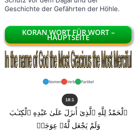
Schutz vor dem Dajjal und der
Geschichte der Gefährten der Höhle.
KORAN WORT FÜR WORT –
HAUPTSEITE
Nomen
Verb
Partikel
18:1
ٱلْحَمْدُ لِلَّهِ ٱلَّذِىٓ أَنزَلَ عَلَىٰ عَبْدِهِ ٱلْكِتَـٰبَ
وَلَمْ يَجْعَل لَّهُۥ عِوَجَاۜ