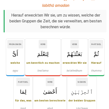
labithū amadan
Hierauf erweckten Wir sie, um zu wissen, welche der
beiden Gruppen die Zeit, die sie verweilten, am besten
berechnen würde.
PRONOMEN
VERB
VERB
PARTIKEL
ثُمَّ
بَعَثْنَـٰهُمْ
لِنَعْلَمَ
أَىُّ
welche
um kenntlich zu machen
erweckten Wir sie
Hierauf
ayyu
linaʿlama
baʿathnāhum
thumma
PARTIKEL
VERB
NOMEN
ٱلْحِزْبَيْنِ
أَحْصَىٰ
لِمَا
für das, was
am besten berechnete
der beiden Gruppen
limā
aḥṣā
l-ḥiz'bayni