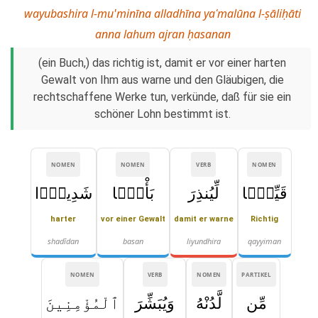
wayubashira l-mu'minīna alladhīna yaʿmalūna l-ṣāliḥāti
anna lahum ajran ḥasanan
(ein Buch,) das richtig ist, damit er vor einer harten
Gewalt von Ihm aus warne und den Gläubigen, die
rechtschaffene Werke tun, verkünde, daß für sie ein
schöner Lohn bestimmt ist.
NOMEN
NOMEN
VERB
NOMEN
قَيِّمًۭا
لِّيُنذِرَ
بَأْسًۭا
شَدِيدًۭا
harter
vor einer Gewalt
damit er warne
Richtig
shadīdan
basan
liyundhira
qayyiman
NOMEN
VERB
NOMEN
PARTIKEL
مِّن
لَّدُنْهُ
وَيُبَشِّرَ
ٱلْمُؤْمِنِينَ