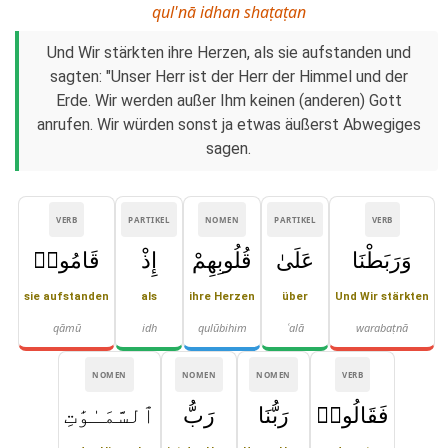
qul'nā idhan shaṭaṭan
Und Wir stärkten ihre Herzen, als sie aufstanden und
sagten: "Unser Herr ist der Herr der Himmel und der
Erde. Wir werden außer Ihm keinen (anderen) Gott
anrufen. Wir würden sonst ja etwas äußerst Abwegiges
sagen.
VERB
PARTIKEL
NOMEN
PARTIKEL
VERB
وَرَبَطْنَا
عَلَىٰ
قُلُوبِهِمْ
إِذْ
قَامُوا۟
sie aufstanden
als
ihre Herzen
über
Und Wir stärkten
qāmū
idh
qulūbihim
ʿalā
warabaṭnā
NOMEN
NOMEN
NOMEN
VERB
فَقَالُوا۟
رَبُّنَا
رَبُّ
ٱلسَّمَـٰوَٰتِ