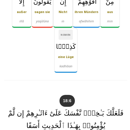
مِنْ
أَفْوَٰهِهِمْ ۚ
إِن
يَقُولُونَ
إِلَّا
außer
sagen sie
Nicht
ihren Mündern
aus
illā
yaqūlūna
in
afwāhihim
min
NOMEN
كَذِبًۭا
eine Lüge
kadhiban
18:6
فَلَعَلَّكَ بَـٰخِعٌۭ نَّفْسَكَ عَلَىٰٓ ءَاثَـٰرِهِمْ إِن لَّمْ
يُؤْمِنُوا۟ بِهَـٰذَا ٱلْحَدِيثِ أَسَفًا