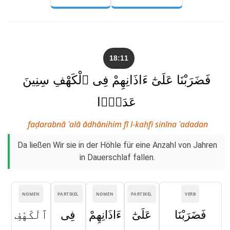
18:11
فَضَرَبْنَا عَلَىٰٓ ءَاذَانِهِمْ فِى ٱلْكَهْفِ سِنِينَ
عَدَدًۭا
faḍarabnā ʿalā ādhānihim fī l-kahfi sinīna ʿadadan
Da ließen Wir sie in der Höhle für eine Anzahl von Jahren
in Dauerschlaf fallen.
NOMEN
PARTIKEL
NOMEN
PARTIKEL
VERB
فَضَرَبْنَا
عَلَىٰٓ
ءَاذَانِهِمْ
فِى
ٱلْكَهْفِ