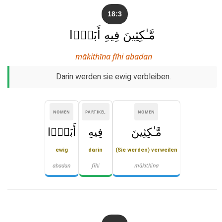
18:3
مَّـٰكِثِينَ فِيهِ أَبَدًۭا
mākithīna fīhi abadan
Darin werden sie ewig verbleiben.
NOMEN
PARTIKEL
NOMEN
مَّـٰكِثِينَ
فِيهِ
أَبَدًۭا
ewig
darin
(Sie werden) verweilen
abadan
fīhi
mākithīna