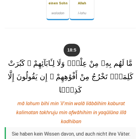
einen Sohn
Allah
waladan
l-lahu
18:5
مَّا لَهُم بِهِۦ مِنْ عِلْمٍۢ وَلَا لِـَٔابَآئِهِمْ ۚ كَبُرَتْ
كَلِمَةًۭ تَخْرُجُ مِنْ أَفْوَٰهِهِمْ ۚ إِن يَقُولُونَ إِلَّا
كَذِبًۭا
mā lahum bihi min ʿil'min walā liābāihim kaburat
kalimatan takhruju min afwāhihim in yaqūlūna illā
kadhiban
Sie haben kein Wissen davon, und auch nicht ihre Väter.