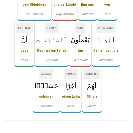
den Gläubigen
und verkünde
Ihm aus
von
l-mu'minīna
wayubashira
ladun'hu
min
PARTIKEL
NOMEN
VERB
PRONOMEN
ٱلَّذِينَ
يَعْمَلُونَ
ٱلصَّـٰلِحَـٰتِ
أَنَّ
dass
Rechtschaffenes
tun
denjenigen, die
anna
l-ṣāliḥāti
yaʿmalūna
alladhīna
NOMEN
NOMEN
PARTIKEL
لَهُمْ
أَجْرًا
حَسَنًۭا
schönen
einen Lohn
für sie
ḥasanan
ajran
lahum