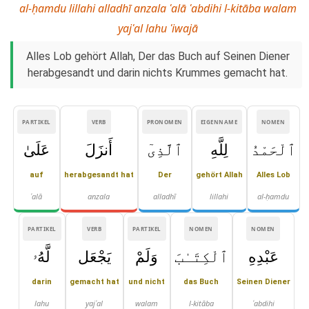
al-ḥamdu lillahi alladhī anzala ʿalā ʿabdihi l-kitāba walam
yajʿal lahu ʿiwajā
Alles Lob gehört Allah, Der das Buch auf Seinen Diener
herabgesandt und darin nichts Krummes gemacht hat.
PARTIKEL
VERB
PRONOMEN
EIGENNAME
NOMEN
ٱلْحَمْدُ
لِلَّهِ
ٱلَّذِىٓ
أَنزَلَ
عَلَىٰ
auf
herabgesandt hat
Der
gehört Allah
Alles Lob
ʿalā
anzala
alladhī
lillahi
al-ḥamdu
PARTIKEL
VERB
PARTIKEL
NOMEN
NOMEN
عَبْدِهِ
ٱلْكِتَـٰبَ
وَلَمْ
يَجْعَل
لَّهُۥ
darin
gemacht hat
und nicht
das Buch
Seinen Diener
lahu
yajʿal
walam
l-kitāba
ʿabdihi