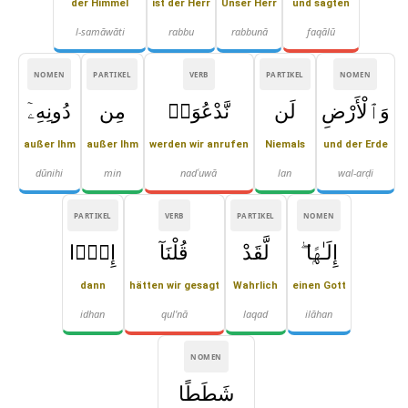
der Himmel
ist der Herr
Unser Herr
und sagten
l-samāwāti
rabbu
rabbunā
faqālū
NOMEN
PARTIKEL
VERB
PARTIKEL
NOMEN
وَٱلْأَرْضِ
لَن
نَّدْعُوَا۟
مِن
دُونِهِۦٓ
außer Ihm
außer Ihm
werden wir anrufen
Niemals
und der Erde
dūnihi
min
nadʿuwā
lan
wal-arḍi
PARTIKEL
VERB
PARTIKEL
NOMEN
إِلَـٰهًۭا ۖ
لَّقَدْ
قُلْنَآ
إِذًۭا
dann
hätten wir gesagt
Wahrlich
einen Gott
idhan
qul'nā
laqad
ilāhan
NOMEN
شَطَطًا