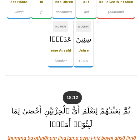
der Höhle
in
ihre Ohren
auf
Da ließen Wir fallen
l-kahfi
fī
ādhānihim
ʿalā
faḍarabnā
NOMEN
NOMEN
سِنِينَ
عَدَدًۭا
eine Anzahl
Jahre
ʿadadan
sinīna
18:12
ثُمَّ بَعَثْنَـٰهُمْ لِنَعْلَمَ أَىُّ ٱلْحِزْبَيْنِ أَحْصَىٰ لِمَا
لَبِثُوٓا۟ أَمَدًۭا
thumma baʿathnāhum linaʿlama ayyu l-ḥiz'bayni aḥṣā limā