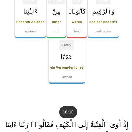
وَٱلرَّقِيمِ
كَانُوا۟
مِنْ
ءَايَـٰتِنَا
Unseren Zeichen
unter
waren
und der Inschrift
āyātinā
min
kānū
wal-raqīmi
NOMEN
عَجَبًا
ein Verwunderliches
ʿajaban
18:10
إِذْ أَوَى ٱلْفِتْيَةُ إِلَى ٱلْكَهْفِ فَقَالُوا۟ رَبَّنَآ ءَاتِنَا