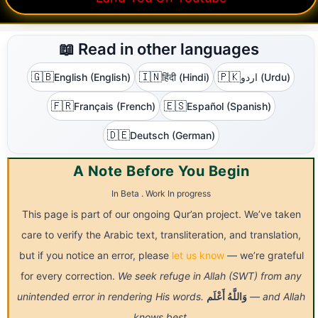
📖 Read in other languages
🇬🇧
🇮🇳
🇵🇰
English (English)
हिंदी (Hindi)
اردو (Urdu)
🇫🇷
🇪🇸
Français (French)
Español (Spanish)
🇩🇪
Deutsch (German)
A Note Before You Begin
In Beta . Work In progress
This page is part of our ongoing Qur’an project. We’ve taken
care to verify the Arabic text, transliteration, and translation,
but if you notice an error, please
let us know
— we’re grateful
for every correction.
We seek refuge in Allah (SWT) from any
unintended error in rendering His words.
أَعْلَم
وَاللَّهُ
— and Allah
knows best.