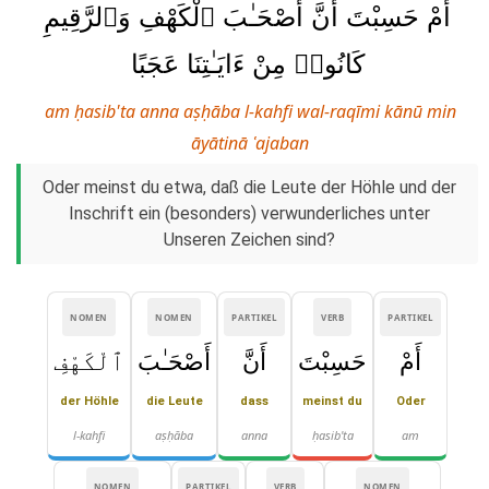
أَمْ حَسِبْتَ أَنَّ أَصْحَـٰبَ ٱلْكَهْفِ وَٱلرَّقِيمِ
كَانُوا۟ مِنْ ءَايَـٰتِنَا عَجَبًا
am ḥasib'ta anna aṣḥāba l-kahfi wal-raqīmi kānū min
āyātinā ʿajaban
Oder meinst du etwa, daß die Leute der Höhle und der
Inschrift ein (besonders) verwunderliches unter
Unseren Zeichen sind?
NOMEN
NOMEN
PARTIKEL
VERB
PARTIKEL
أَمْ
حَسِبْتَ
أَنَّ
أَصْحَـٰبَ
ٱلْكَهْفِ
der Höhle
die Leute
dass
meinst du
Oder
l-kahfi
aṣḥāba
anna
ḥasib'ta
am
NOMEN
PARTIKEL
VERB
NOMEN