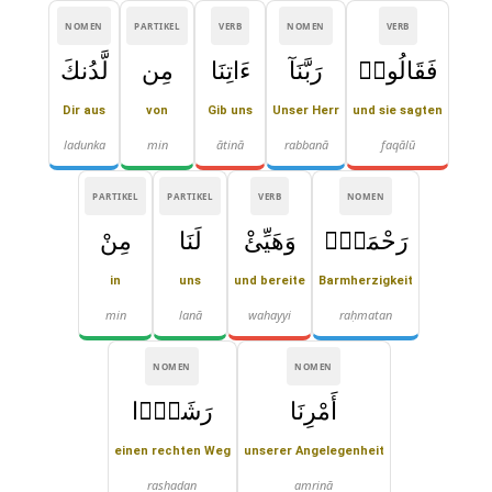
NOMEN
PARTIKEL
VERB
NOMEN
VERB
فَقَالُوا۟
رَبَّنَآ
ءَاتِنَا
مِن
لَّدُنكَ
Dir aus
von
Gib uns
Unser Herr
und sie sagten
ladunka
min
ātinā
rabbanā
faqālū
PARTIKEL
PARTIKEL
VERB
NOMEN
رَحْمَةًۭ
وَهَيِّئْ
لَنَا
مِنْ
in
uns
und bereite
Barmherzigkeit
min
lanā
wahayyi
raḥmatan
NOMEN
NOMEN
أَمْرِنَا
رَشَدًۭا
einen rechten Weg
unserer Angelegenheit
rashadan
amrinā