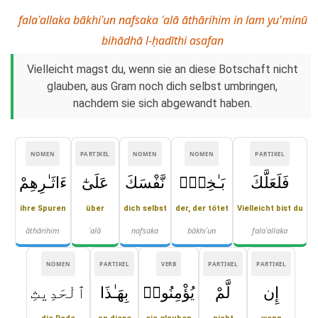
falaʿallaka bākhiʿun nafsaka ʿalā āthārihim in lam yu'minū
bihādhā l-ḥadīthi asafan
Vielleicht magst du, wenn sie an diese Botschaft nicht
glauben, aus Gram noch dich selbst umbringen,
nachdem sie sich abgewandt haben.
NOMEN
PARTIKEL
NOMEN
NOMEN
PARTIKEL
فَلَعَلَّكَ
بَـٰخِعٌۭ
نَّفْسَكَ
عَلَىٰٓ
ءَاثَـٰرِهِمْ
ihre Spuren
über
dich selbst
der, der tötet
Vielleicht bist du
āthārihim
ʿalā
nafsaka
bākhiʿun
falaʿallaka
NOMEN
PARTIKEL
VERB
PARTIKEL
PARTIKEL
إِن
لَّمْ
يُؤْمِنُوا۟
بِهَـٰذَا
ٱلْحَدِيثِ