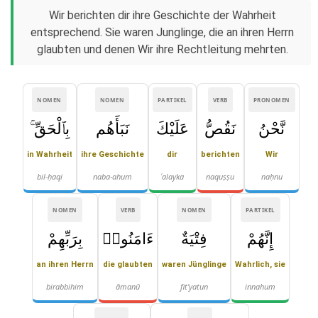
Wir berichten dir ihre Geschichte der Wahrheit
entsprechend. Sie waren Junglinge, die an ihren Herrn
glaubten und denen Wir ihre Rechtleitung mehrten.
NOMEN
NOMEN
PARTIKEL
VERB
PRONOMEN
نَّحْنُ
نَقُصُّ
عَلَيْكَ
نَبَأَهُم
بِٱلْحَقِّ ۚ
in Wahrheit
ihre Geschichte
dir
berichten
Wir
bil-ḥaqi
naba-ahum
ʿalayka
naquṣṣu
naḥnu
NOMEN
VERB
NOMEN
PARTIKEL
إِنَّهُمْ
فِتْيَةٌ
ءَامَنُوا۟
بِرَبِّهِمْ
an ihren Herrn
die glaubten
waren Jünglinge
Wahrlich, sie
birabbihim
āmanū
fit'yatun
innahum