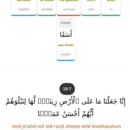
die Rede
an diese
sie glauben
nicht
wenn
l-ḥadīthi
bihādhā
yu'minū
lam
in
NOMEN
أَسَفًا
aus Gram
asafan
18:7
إِنَّا جَعَلْنَا مَا عَلَى ٱلْأَرْضِ زِينَةًۭ لَّهَا لِنَبْلُوَهُمْ
أَيُّهُمْ أَحْسَنُ عَمَلًۭا
innā jaʿalnā mā ʿalā l-arḍi zīnatan lahā linabluwahum