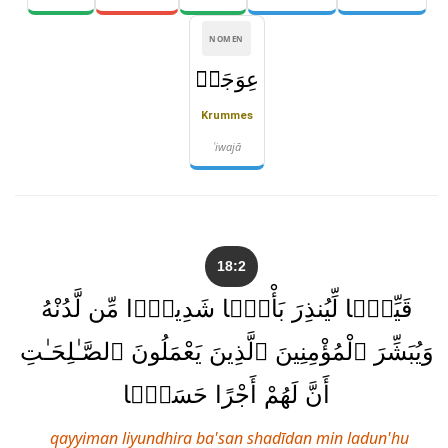
NOMEN
عِوَجَاۜ
Krummes
ʿiwajā
18:2
قَيِّمًۭا لِّيُنذِرَ بَأْسًۭا شَدِيدًۭا مِّن لَّدُنْهُ
وَيُبَشِّرَ ٱلْمُؤْمِنِينَ ٱلَّذِينَ يَعْمَلُونَ ٱلصَّـٰلِحَـٰتِ
أَنَّ لَهُمْ أَجْرًا حَسَنًۭا
qayyiman liyundhira ba'san shadīdan min ladun'hu