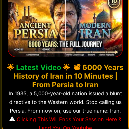
🌟
Latest Video
🌟 📽️
6000 Years
History of Iran in 10 Minutes |
From Persia to Iran
In 1935, a 5,000-year-old nation issued a blunt
directive to the Western world. Stop calling us
Persia. From now on, use our true name: Iran.
⚠️
Clicking This Will Ends Your Session Here &
Land You On Youtube