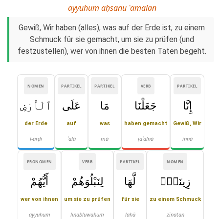
ayyuhum aḥsanu ʿamalan
Gewiß, Wir haben (alles), was auf der Erde ist, zu einem
Schmuck für sie gemacht, um sie zu prüfen (und
festzustellen), wer von ihnen die besten Taten begeht.
NOMEN
PARTIKEL
PARTIKEL
VERB
PARTIKEL
إِنَّا
جَعَلْنَا
مَا
عَلَى
ٱلْأَرْضِ
der Erde
auf
was
haben gemacht
Gewiß, Wir
l-arḍi
ʿalā
mā
jaʿalnā
innā
PRONOMEN
VERB
PARTIKEL
NOMEN
زِينَةًۭ
لَّهَا
لِنَبْلُوَهُمْ
أَيُّهُمْ
wer von ihnen
um sie zu prüfen
für sie
zu einem Schmuck
ayyuhum
linabluwahum
lahā
zīnatan