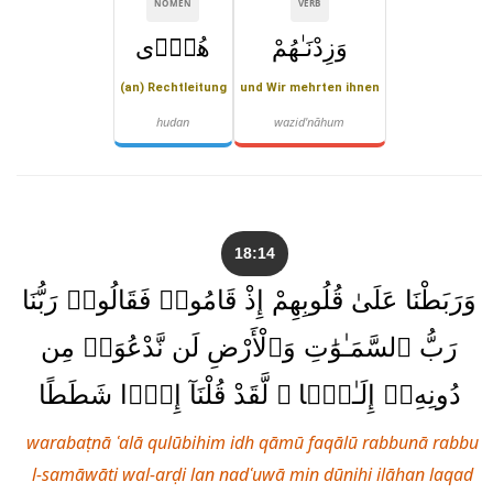
NOMEN
VERB
وَزِدْنَـٰهُمْ
هُدًۭى
(an) Rechtleitung
und Wir mehrten ihnen
hudan
wazid'nāhum
18:14
وَرَبَطْنَا عَلَىٰ قُلُوبِهِمْ إِذْ قَامُوا۟ فَقَالُوا۟ رَبُّنَا
رَبُّ ٱلسَّمَـٰوَٰتِ وَٱلْأَرْضِ لَن نَّدْعُوَا۟ مِن
دُونِهِۦٓ إِلَـٰهًۭا ۖ لَّقَدْ قُلْنَآ إِذًۭا شَطَطًا
warabaṭnā ʿalā qulūbihim idh qāmū faqālū rabbunā rabbu
l-samāwāti wal-arḍi lan nadʿuwā min dūnihi ilāhan laqad