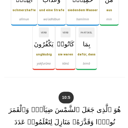
schmerzhafte
und eine Strafe
siedendem Wasser
aus
alīmun
waʿadhābun
ḥamīmin
min
VERB
VERB
PARTIKEL
بِمَا
كَانُوا۟
يَكْفُرُونَ
ungläubig
sie waren
dafür, dass
yakfurūna
kānū
bimā
10:5
هُوَ ٱلَّذِى جَعَلَ ٱلشَّمْسَ ضِيَآءًۭ وَٱلْقَمَرَ
نُورًۭا وَقَدَّرَهُۥ مَنَازِلَ لِتَعْلَمُوا۟ عَدَدَ