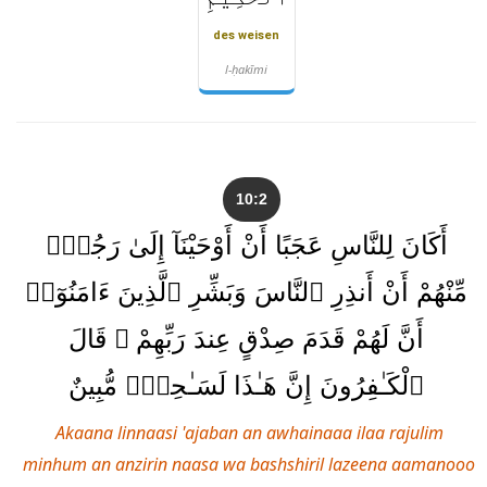
des weisen
l-ḥakīmi
10:2
أَكَانَ لِلنَّاسِ عَجَبًا أَنْ أَوْحَيْنَآ إِلَىٰ رَجُلٍۢ
مِّنْهُمْ أَنْ أَنذِرِ ٱلنَّاسَ وَبَشِّرِ ٱلَّذِينَ ءَامَنُوٓا۟
أَنَّ لَهُمْ قَدَمَ صِدْقٍ عِندَ رَبِّهِمْ ۗ قَالَ
ٱلْكَـٰفِرُونَ إِنَّ هَـٰذَا لَسَـٰحِرٌۭ مُّبِينٌ
Akaana linnaasi 'ajaban an awhainaaa ilaa rajulim
minhum an anzirin naasa wa bashshiril lazeena aamanooo