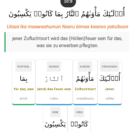
10:8
أُو۟لَـٰٓئِكَ مَأْوَىٰهُمُ ٱلنَّارُ بِمَا كَانُوا۟ يَكْسِبُونَ
Ulaaa'ika maawaahumun Naaru bimaa kaanoo yaksiboon
jener Zufluchtsort wird das (Höllen)feuer sein für das,
was sie zu erwerben pflegten.
PARTIKEL
NOMEN
NOMEN
PRONOMEN
أُو۟لَـٰٓئِكَ
مَأْوَىٰهُمُ
ٱلنَّارُ
بِمَا
für das, was
(wird) das Feuer sein
Zufluchtsort
Jener
bimā
l-nāru
mawāhumu
ulāika
VERB
VERB
كَانُوا۟
يَكْسِبُونَ