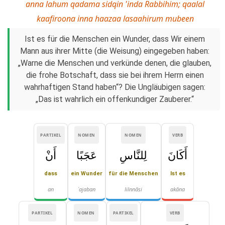
anna lahum qadama sidqin 'inda Rabbihim; qaalal
kaafiroona inna haazaa lasaahirum mubeen
Ist es für die Menschen ein Wunder, dass Wir einem
Mann aus ihrer Mitte (die Weisung) eingegeben haben:
„Warne die Menschen und verkünde denen, die glauben,
die frohe Botschaft, dass sie bei ihrem Herrn einen
wahrhaftigen Stand haben“? Die Ungläubigen sagen:
„Das ist wahrlich ein offenkundiger Zauberer.“
PARTIKEL
NOMEN
NOMEN
VERB
أَكَانَ
لِلنَّاسِ
عَجَبًا
أَنْ
dass
ein Wunder
für die Menschen
Ist es
an
ʿajaban
lilnnāsi
akāna
PARTIKEL
NOMEN
PARTIKEL
VERB