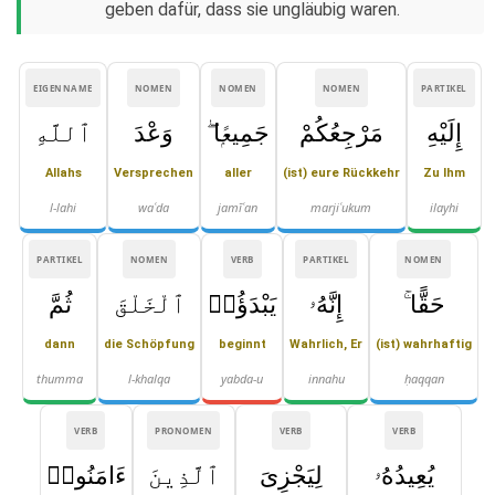
geben dafür, dass sie ungläubig waren.
EIGENNAME
NOMEN
NOMEN
NOMEN
PARTIKEL
إِلَيْهِ
مَرْجِعُكُمْ
جَمِيعًۭا ۖ
وَعْدَ
ٱللَّهِ
Allahs
Versprechen
aller
(ist) eure Rückkehr
Zu Ihm
l-lahi
waʿda
jamīʿan
marjiʿukum
ilayhi
PARTIKEL
NOMEN
VERB
PARTIKEL
NOMEN
حَقًّا ۚ
إِنَّهُۥ
يَبْدَؤُا۟
ٱلْخَلْقَ
ثُمَّ
dann
die Schöpfung
beginnt
Wahrlich, Er
(ist) wahrhaftig
thumma
l-khalqa
yabda-u
innahu
ḥaqqan
VERB
PRONOMEN
VERB
VERB
يُعِيدُهُۥ
لِيَجْزِىَ
ٱلَّذِينَ
ءَامَنُوا۟