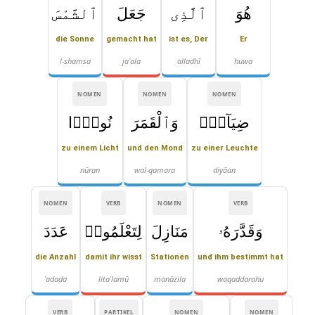
هُوَ
ٱلَّذِى
جَعَلَ
ٱلشَّمْسَ
die Sonne
gemacht hat
ist es, Der
Er
l-shamsa
jaʿala
alladhī
huwa
NOMEN
NOMEN
NOMEN
ضِيَآءًۭ
وَٱلْقَمَرَ
نُورًۭا
zu einem Licht
und den Mond
zu einer Leuchte
nūran
wal-qamara
ḍiyāan
NOMEN
VERB
NOMEN
VERB
وَقَدَّرَهُۥ
مَنَازِلَ
لِتَعْلَمُوا۟
عَدَدَ
die Anzahl
damit ihr wisst
Stationen
und ihm bestimmt hat
ʿadada
litaʿlamū
manāzila
waqaddarahu
VERB
PARTIKEL
NOMEN
NOMEN