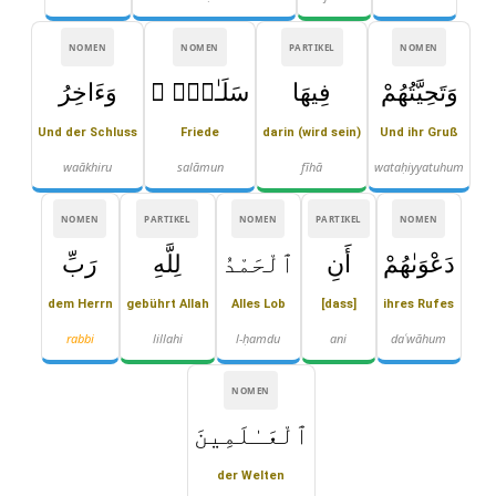
NOMEN
NOMEN
PARTIKEL
NOMEN
وَتَحِيَّتُهُمْ
فِيهَا
سَلَـٰمٌۭ ۚ
وَءَاخِرُ
Und der Schluss
Friede
darin (wird sein)
Und ihr Gruß
waākhiru
salāmun
fīhā
wataḥiyyatuhum
NOMEN
PARTIKEL
NOMEN
PARTIKEL
NOMEN
دَعْوَىٰهُمْ
أَنِ
ٱلْحَمْدُ
لِلَّهِ
رَبِّ
dem Herrn
gebührt Allah
Alles Lob
[dass]
ihres Rufes
rabbi
lillahi
l-ḥamdu
ani
daʿwāhum
NOMEN
ٱلْعَـٰلَمِينَ
der Welten