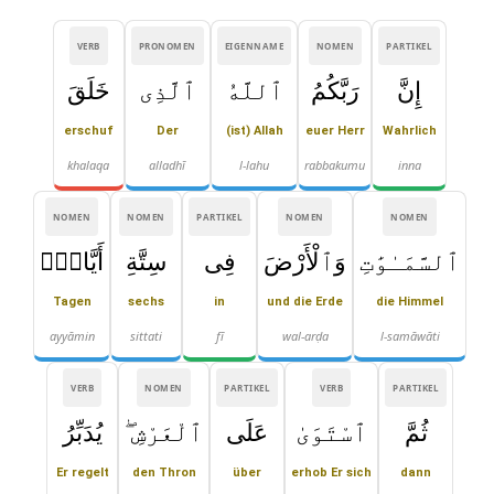
VERB
PRONOMEN
EIGENNAME
NOMEN
PARTIKEL
إِنَّ
رَبَّكُمُ
ٱللَّهُ
ٱلَّذِى
خَلَقَ
erschuf
Der
(ist) Allah
euer Herr
Wahrlich
khalaqa
alladhī
l-lahu
rabbakumu
inna
NOMEN
NOMEN
PARTIKEL
NOMEN
NOMEN
ٱلسَّمَـٰوَٰتِ
وَٱلْأَرْضَ
فِى
سِتَّةِ
أَيَّامٍۢ
Tagen
sechs
in
und die Erde
die Himmel
ayyāmin
sittati
fī
wal-arḍa
l-samāwāti
VERB
NOMEN
PARTIKEL
VERB
PARTIKEL
ثُمَّ
ٱسْتَوَىٰ
عَلَى
ٱلْعَرْشِ ۖ
يُدَبِّرُ
Er regelt
den Thron
über
erhob Er sich
dann