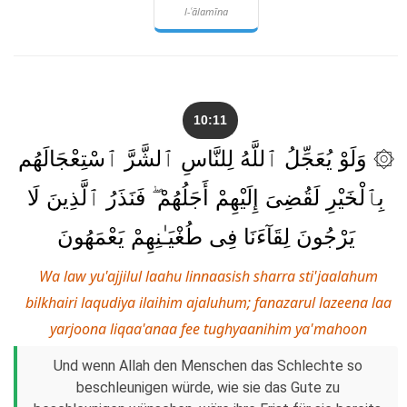
l-ʿālamīna
10:11
۞ وَلَوْ يُعَجِّلُ ٱللَّهُ لِلنَّاسِ ٱلشَّرَّ ٱسْتِعْجَالَهُم
بِٱلْخَيْرِ لَقُضِىَ إِلَيْهِمْ أَجَلُهُمْ ۖ فَنَذَرُ ٱلَّذِينَ لَا
يَرْجُونَ لِقَآءَنَا فِى طُغْيَـٰنِهِمْ يَعْمَهُونَ
Wa law yu'ajjilul laahu linnaasish sharra sti'jaalahum
bilkhairi laqudiya ilaihim ajaluhum; fanazarul lazeena laa
yarjoona liqaa'anaa fee tughyaanihim ya'mahoon
Und wenn Allah den Menschen das Schlechte so
beschleunigen würde, wie sie das Gute zu