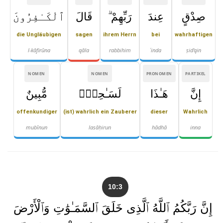
صِدْقٍ
عِندَ
رَبِّهِمْ ۗ
قَالَ
ٱلْكَـٰفِرُونَ
die Ungläubigen
sagen
ihrem Herrn
bei
wahrhaftigen
l-kāfirūna
qāla
rabbihim
ʿinda
ṣid'qin
NOMEN
NOMEN
PRONOMEN
PARTIKEL
إِنَّ
هَـٰذَا
لَسَـٰحِرٌۭ
مُّبِينٌ
offenkundiger
(ist) wahrlich ein Zauberer
dieser
Wahrlich
mubīnun
lasāḥirun
hādhā
inna
10:3
إِنَّ رَبَّكُمُ ٱللَّهُ ٱلَّذِى خَلَقَ ٱلسَّمَـٰوَٰتِ وَٱلْأَرْضَ