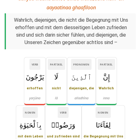
aayaatinaa ghaafiloon
Wahrlich, diejenigen, die nicht die Begegnung mit Uns
erhoffen und mit dem diesseitigen Leben zufrieden
sind und sich darin sicher fühlen, und diejenigen, die
Unseren Zeichen gegenüber achtlos sind –
VERB
PARTIKEL
PRONOMEN
PARTIKEL
إِنَّ
ٱلَّذِينَ
لَا
يَرْجُونَ
erhoffen
nicht
diejenigen, die
Wahrlich
yarjūna
lā
alladhīna
inna
NOMEN
VERB
NOMEN
لِقَآءَنَا
وَرَضُوا۟
بِٱلْحَيَوٰةِ
mit dem Leben
und zufrieden sind
die Begegnung mit Uns