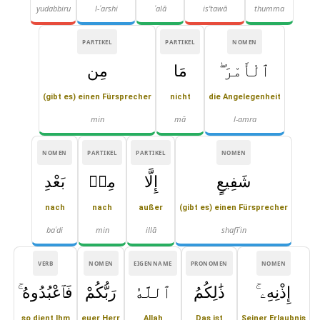
yudabbiru
l-ʿarshi
ʿalā
is'tawā
thumma
PARTIKEL
PARTIKEL
NOMEN
ٱلْأَمْرَ ۖ
مَا
مِن
(gibt es) einen Fürsprecher
nicht
die Angelegenheit
min
mā
l-amra
NOMEN
PARTIKEL
PARTIKEL
NOMEN
شَفِيعٍ
إِلَّا
مِنۢ
بَعْدِ
nach
nach
außer
(gibt es) einen Fürsprecher
baʿdi
min
illā
shafīʿin
VERB
NOMEN
EIGENNAME
PRONOMEN
NOMEN
إِذْنِهِۦ ۚ
ذَٰلِكُمُ
ٱللَّهُ
رَبُّكُمْ
فَٱعْبُدُوهُ ۚ
so dient Ihm
euer Herr
Allah
Das ist
Seiner Erlaubnis