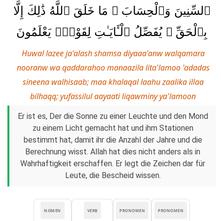
ٱلسِّنِينَ وَٱلْحِسَابَ ۚ مَا خَلَقَ ٱللَّهُ ذَٰلِكَ إِلَّا
بِٱلْحَقِّ ۚ يُفَصِّلُ ٱلْـَٔايَـٰتِ لِقَوْمٍۢ يَعْلَمُونَ
Huwal lazee ja'alash shamsa diyaaa'anw walqamara
nooranw wa qaddarahoo manaazila lita'lamoo 'adadas
sineena walhisaab; maa khalaqal laahu zaalika illaa
bilhaqq; yufassilul aayaati liqawminy ya'lamoon
Er ist es, Der die Sonne zu einer Leuchte und den Mond
zu einem Licht gemacht hat und ihm Stationen
bestimmt hat, damit ihr die Anzahl der Jahre und die
Berechnung wisst. Allah hat dies nicht anders als in
Wahrhaftigkeit erschaffen. Er legt die Zeichen dar für
Leute, die Bescheid wissen.
NOMEN
VERB
PRONOMEN
PRONOMEN