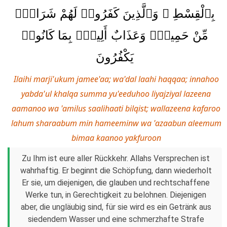
بِٱلْقِسْطِ ۚ وَٱلَّذِينَ كَفَرُوا۟ لَهُمْ شَرَابٌۭ
مِّنْ حَمِيمٍۢ وَعَذَابٌ أَلِيمٌۢ بِمَا كَانُوا۟
يَكْفُرُونَ
Ilaihi marji'ukum jamee'aa; wa'dal laahi haqqaa; innahoo
yabda'ul khalqa summa yu'eeduhoo liyajziyal lazeena
aamanoo wa 'amilus saalihaati bilqist; wallazeena kafaroo
lahum sharaabum min hameeminw wa 'azaabun aleemum
bimaa kaanoo yakfuroon
Zu Ihm ist eure aller Rückkehr. Allahs Versprechen ist
wahrhaftig. Er beginnt die Schöpfung, dann wiederholt
Er sie, um diejenigen, die glauben und rechtschaffene
Werke tun, in Gerechtigkeit zu belohnen. Diejenigen
aber, die ungläubig sind, für sie wird es ein Getränk aus
siedendem Wasser und eine schmerzhafte Strafe