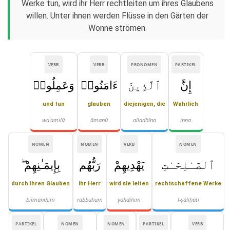
Werke tun, wird ihr Herr rechtleiten um ihres Glaubens
willen. Unter ihnen werden Flüsse in den Gärten der
Wonne strömen.
VERB
VERB
PRONOMEN
PARTIKEL
إِنَّ
ٱلَّذِينَ
ءَامَنُوا۟
وَعَمِلُوا۟
und tun
glauben
diejenigen, die
Wahrlich
waʿamilū
āmanū
alladhīna
inna
NOMEN
NOMEN
VERB
NOMEN
ٱلصَّـٰلِحَـٰتِ
يَهْدِيهِمْ
رَبُّهُم
بِإِيمَـٰنِهِمْ ۖ
durch ihren Glauben
ihr Herr
wird sie leiten
rechtschaffene Werke
biīmānihim
rabbuhum
yahdīhim
l-ṣāliḥāti
PARTIKEL
NOMEN
NOMEN
PARTIKEL
VERB