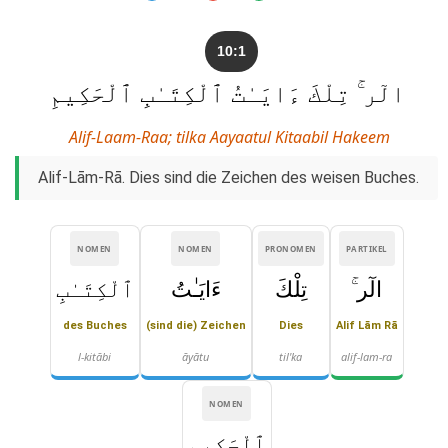
10:1
الٓر ۚ تِلْكَ ءَايَـٰتُ ٱلْكِتَـٰبِ ٱلْحَكِيمِ
Alif-Laam-Raa; tilka Aayaatul Kitaabil Hakeem
Alif-Lām-Rā. Dies sind die Zeichen des weisen Buches.
NOMEN
NOMEN
PRONOMEN
PARTIKEL
الٓر ۚ
تِلْكَ
ءَايَـٰتُ
ٱلْكِتَـٰبِ
des Buches
(sind die) Zeichen
Dies
Alif Lām Rā
l-kitābi
āyātu
til'ka
alif-lam-ra
NOMEN
ٱلْحَكِيمِ