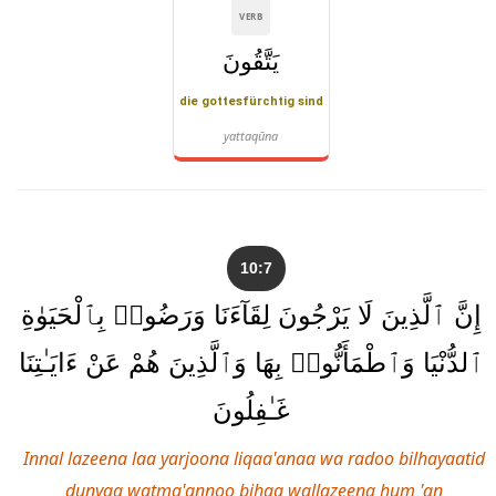
VERB
يَتَّقُونَ
die gottesfürchtig sind
yattaqūna
10:7
إِنَّ ٱلَّذِينَ لَا يَرْجُونَ لِقَآءَنَا وَرَضُوا۟ بِٱلْحَيَوٰةِ
ٱلدُّنْيَا وَٱطْمَأَنُّوا۟ بِهَا وَٱلَّذِينَ هُمْ عَنْ ءَايَـٰتِنَا
غَـٰفِلُونَ
Innal lazeena laa yarjoona liqaa'anaa wa radoo bilhayaatid
dunyaa watma'annoo bihaa wallazeena hum 'an