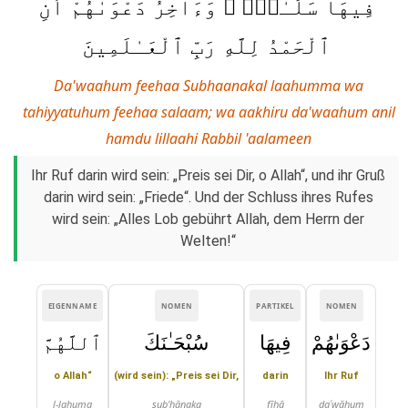
فِيهَا سَلَـٰمٌۭ ۚ وَءَاخِرُ دَعْوَىٰهُمْ أَنِ
ٱلْحَمْدُ لِلَّهِ رَبِّ ٱلْعَـٰلَمِينَ
Da'waahum feehaa Subhaanakal laahumma wa
tahiyyatuhum feehaa salaam; wa aakhiru da'waahum anil
hamdu lillaahi Rabbil 'aalameen
Ihr Ruf darin wird sein: „Preis sei Dir, o Allah“, und ihr Gruß
darin wird sein: „Friede“. Und der Schluss ihres Rufes
wird sein: „Alles Lob gebührt Allah, dem Herrn der
Welten!“
EIGENNAME
NOMEN
PARTIKEL
NOMEN
دَعْوَىٰهُمْ
فِيهَا
سُبْحَـٰنَكَ
ٱللَّهُمَّ
o Allah“
(wird sein): „Preis sei Dir,
darin
Ihr Ruf
l-lahuma
sub'ḥānaka
fīhā
daʿwāhum