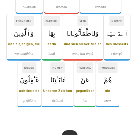
bil-ḥayati
waraḍū
liqāanā
PRONOMEN
PARTIKEL
VERB
NOMEN
ٱلدُّنْيَا
وَٱطْمَأَنُّوا۟
بِهَا
وَٱلَّذِينَ
und diejenigen, die
darin
und sich sicher fühlen
des Diesseits
wa-alladhīna
bihā
wa-iṭ'ma-annū
l-dun'yā
NOMEN
NOMEN
PARTIKEL
PRONOMEN
هُمْ
عَنْ
ءَايَـٰتِنَا
غَـٰفِلُونَ
achtlos sind
Unseren Zeichen
gegenüber
sie
ghāfilūna
āyātinā
ʿan
hum