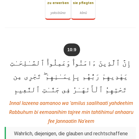
zu erwerben
sie pflegten
yaksibūna
kānū
10:9
إِنَّ ٱلَّذِينَ ءَامَنُوا۟ وَعَمِلُوا۟ ٱلصَّـٰلِحَـٰتِ
يَهْدِيهِمْ رَبُّهُم بِإِيمَـٰنِهِمْ ۖ تَجْرِى مِن
تَحْتِهِمُ ٱلْأَنْهَـٰرُ فِى جَنَّـٰتِ ٱلنَّعِيمِ
Innal lazeena aamanoo wa 'amilus saalihaati yahdeehim
Rabbuhum bi eemaanihim tajree min tahtihimul anhaaru
fee Jannaatin Na'eem
Wahrlich, diejenigen, die glauben und rechtschaffene