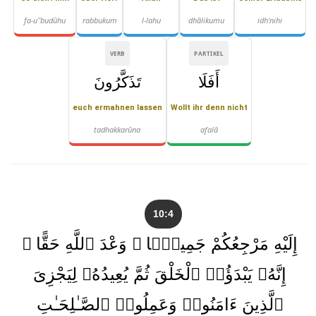
fa-uʿ'budūhu
rabbukum
l-lahu
dhālikumu
idh'nihi
VERB
PARTIKEL
أَفَلَا
تَذَكَّرُونَ
euch ermahnen lassen
Wollt ihr denn nicht
tadhakkarūna
afalā
10:4
إِلَيْهِ مَرْجِعُكُمْ جَمِيعًۭا ۖ وَعْدَ ٱللَّهِ حَقًّا ۚ
إِنَّهُۥ يَبْدَؤُا۟ ٱلْخَلْقَ ثُمَّ يُعِيدُهُۥ لِيَجْزِىَ
ٱلَّذِينَ ءَامَنُوا۟ وَعَمِلُوا۟ ٱلصَّـٰلِحَـٰتِ