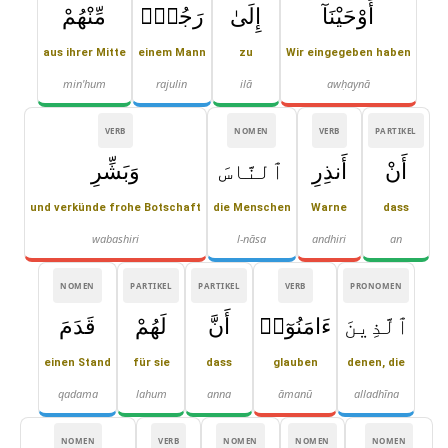
أَوْحَيْنَآ
إِلَىٰ
رَجُلٍۢ
مِّنْهُمْ
aus ihrer Mitte
einem Mann
zu
Wir eingegeben haben
min'hum
rajulin
ilā
awḥaynā
VERB
NOMEN
VERB
PARTIKEL
أَنْ
أَنذِرِ
ٱلنَّاسَ
وَبَشِّرِ
und verkünde frohe Botschaft
die Menschen
Warne
dass
wabashiri
l-nāsa
andhiri
an
NOMEN
PARTIKEL
PARTIKEL
VERB
PRONOMEN
ٱلَّذِينَ
ءَامَنُوٓا۟
أَنَّ
لَهُمْ
قَدَمَ
einen Stand
für sie
dass
glauben
denen, die
qadama
lahum
anna
āmanū
alladhīna
NOMEN
VERB
NOMEN
NOMEN
NOMEN