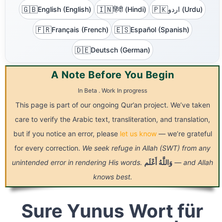
🇬🇧
🇮🇳
🇵🇰
English (English)
हिंदी (Hindi)
اردو (Urdu)
🇫🇷
🇪🇸
Français (French)
Español (Spanish)
🇩🇪
Deutsch (German)
A Note Before You Begin
In Beta . Work In progress
This page is part of our ongoing Qur’an project. We’ve taken
care to verify the Arabic text, transliteration, and translation,
but if you notice an error, please
let us know
— we’re grateful
for every correction.
We seek refuge in Allah (SWT) from any
unintended error in rendering His words.
أَعْلَم
وَاللَّهُ
— and Allah
knows best.
Sure Yunus Wort für