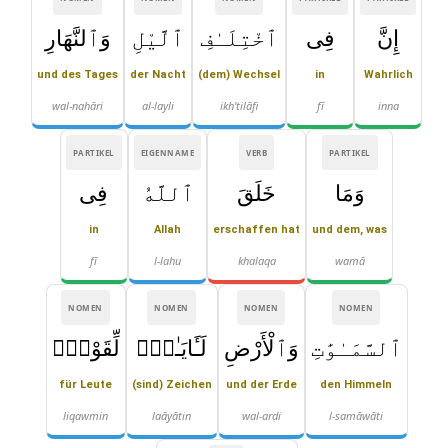
إِنَّ
فِى
ٱخْتِلَـٰفِ
ٱلَّيْلِ
وَٱلنَّهَارِ
und des Tages
der Nacht
(dem) Wechsel
in
Wahrlich
wal-nahāri
al-layli
ikh'tilāfi
fī
inna
PARTIKEL
EIGENNAME
VERB
PARTIKEL
وَمَا
خَلَقَ
ٱللَّهُ
فِى
in
Allah
erschaffen hat
und dem, was
fī
l-lahu
khalaqa
wamā
NOMEN
NOMEN
NOMEN
NOMEN
ٱلسَّمَـٰوَٰتِ
وَٱلْأَرْضِ
لَـَٔايَـٰتٍۢ
لِّقَوْمٍۢ
für Leute
(sind) Zeichen
und der Erde
den Himmeln
liqawmin
laāyātin
wal-arḍi
l-samāwāti