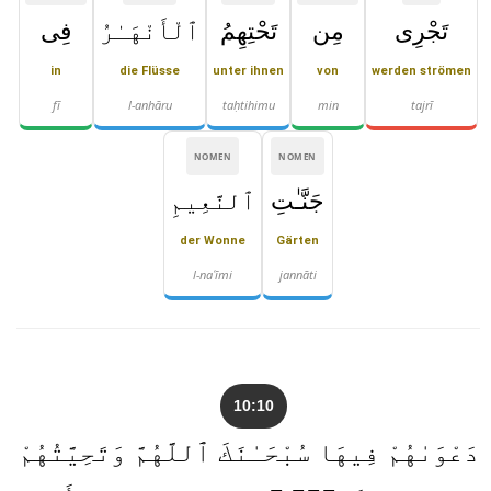
تَجْرِى
مِن
تَحْتِهِمُ
ٱلْأَنْهَـٰرُ
فِى
in
die Flüsse
unter ihnen
von
werden strömen
fī
l-anhāru
taḥtihimu
min
tajrī
NOMEN
NOMEN
جَنَّـٰتِ
ٱلنَّعِيمِ
der Wonne
Gärten
l-naʿīmi
jannāti
10:10
دَعْوَىٰهُمْ فِيهَا سُبْحَـٰنَكَ ٱللَّهُمَّ وَتَحِيَّتُهُمْ