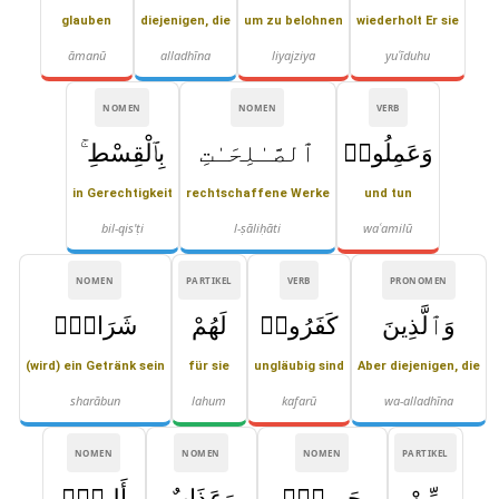
glauben
diejenigen, die
um zu belohnen
wiederholt Er sie
āmanū
alladhīna
liyajziya
yuʿīduhu
NOMEN
NOMEN
VERB
وَعَمِلُوا۟
ٱلصَّـٰلِحَـٰتِ
بِٱلْقِسْطِ ۚ
in Gerechtigkeit
rechtschaffene Werke
und tun
bil-qis'ṭi
l-ṣāliḥāti
waʿamilū
NOMEN
PARTIKEL
VERB
PRONOMEN
وَٱلَّذِينَ
كَفَرُوا۟
لَهُمْ
شَرَابٌۭ
(wird) ein Getränk sein
für sie
ungläubig sind
Aber diejenigen, die
sharābun
lahum
kafarū
wa-alladhīna
NOMEN
NOMEN
NOMEN
PARTIKEL
مِّنْ
حَمِيمٍۢ
وَعَذَابٌ
أَلِيمٌۢ