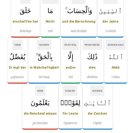
ٱلسِّنِينَ
وَٱلْحِسَابَ ۚ
مَا
خَلَقَ
erschaffen hat
Nicht
und die Berechnung
der Jahre
khalaqa
mā
wal-ḥisāba
l-sinīna
VERB
NOMEN
PARTIKEL
PRONOMEN
EIGENNAME
ٱللَّهُ
ذَٰلِكَ
إِلَّا
بِٱلْحَقِّ ۚ
يُفَصِّلُ
Er legt dar
in Wahrhaftigkeit
außer
dies
Allah
yufaṣṣilu
bil-ḥaqi
illā
dhālika
l-lahu
VERB
NOMEN
NOMEN
ٱلْـَٔايَـٰتِ
لِقَوْمٍۢ
يَعْلَمُونَ
die Bescheid wissen
für Leute
die Zeichen
yaʿlamūna
liqawmin
l-āyāti