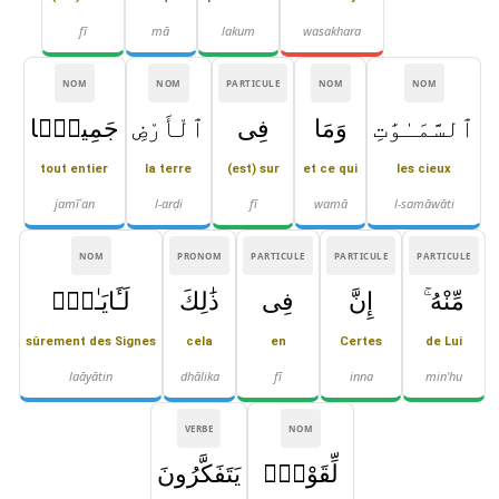
fī
mā
lakum
wasakhara
NOM
NOM
PARTICULE
NOM
NOM
ٱلسَّمَـٰوَٰتِ
وَمَا
فِى
ٱلْأَرْضِ
جَمِيعًۭا
tout entier
la terre
(est) sur
et ce qui
les cieux
jamīʿan
l-arḍi
fī
wamā
l-samāwāti
NOM
PRONOM
PARTICULE
PARTICULE
PARTICULE
مِّنْهُ ۚ
إِنَّ
فِى
ذَٰلِكَ
لَـَٔايَـٰتٍۢ
sûrement des Signes
cela
en
Certes
de Lui
laāyātin
dhālika
fī
inna
min'hu
VERBE
NOM
لِّقَوْمٍۢ
يَتَفَكَّرُونَ