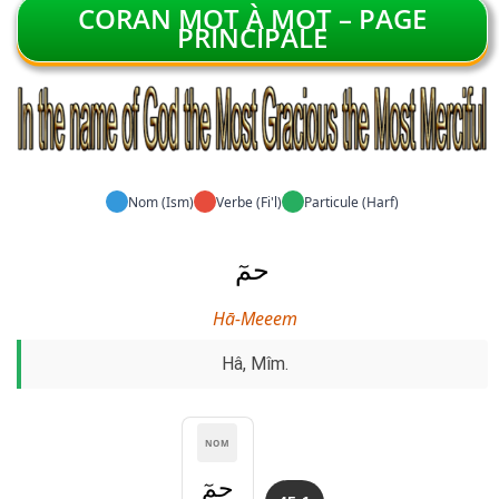
CORAN MOT À MOT – PAGE
PRINCIPALE
Nom (Ism)
Verbe (Fi'l)
Particule (Harf)
حمٓ
Hā-Meeem
Hâ, Mîm.
NOM
حمٓ