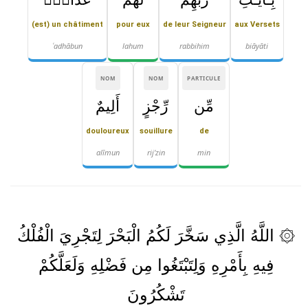
(est) un châtiment
pour eux
de leur Seigneur
aux Versets
ʿadhābun
lahum
rabbihim
biāyāti
NOM
NOM
PARTICULE
مِّن
رِّجْزٍ
أَلِيمٌ
douloureux
souillure
de
alīmun
rij'zin
min
۞ اللَّهُ الَّذِي سَخَّرَ لَكُمُ الْبَحْرَ لِتَجْرِيَ الْفُلْكُ
فِيهِ بِأَمْرِهِ وَلِتَبْتَغُوا مِن فَضْلِهِ وَلَعَلَّكُمْ
تَشْكُرُونَ