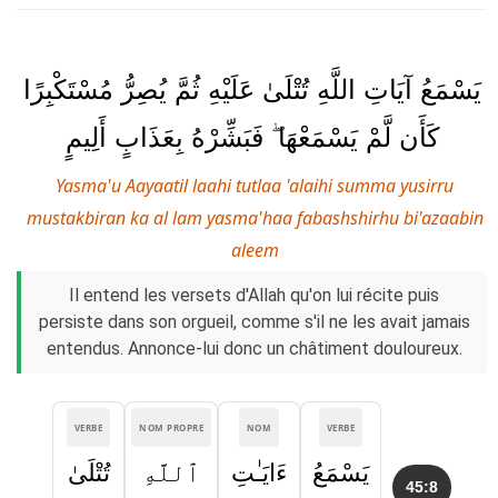
يَسْمَعُ آيَاتِ اللَّهِ تُتْلَىٰ عَلَيْهِ ثُمَّ يُصِرُّ مُسْتَكْبِرًا
كَأَن لَّمْ يَسْمَعْهَا ۖ فَبَشِّرْهُ بِعَذَابٍ أَلِيمٍ
Yasma'u Aayaatil laahi tutlaa 'alaihi summa yusirru
mustakbiran ka al lam yasma'haa fabashshirhu bi'azaabin
aleem
Il entend les versets d'Allah qu'on lui récite puis
persiste dans son orgueil, comme s'il ne les avait jamais
entendus. Annonce-lui donc un châtiment douloureux.
VERBE
NOM PROPRE
NOM
VERBE
يَسْمَعُ
ءَايَـٰتِ
ٱللَّهِ
تُتْلَىٰ
45:8