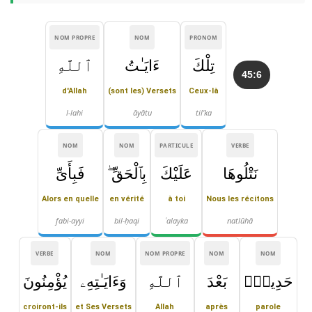
NOM PROPRE
NOM
PRONOM
تِلْكَ
ءَايَـٰتُ
ٱللَّهِ
45:6
d'Allah
(sont les) Versets
Ceux-là
l-lahi
āyātu
til'ka
NOM
NOM
PARTICULE
VERBE
نَتْلُوهَا
عَلَيْكَ
بِٱلْحَقِّ ۖ
فَبِأَىِّ
Alors en quelle
en vérité
à toi
Nous les récitons
fabi-ayyi
bil-ḥaqi
ʿalayka
natlūhā
VERBE
NOM
NOM PROPRE
NOM
NOM
حَدِيثٍۭ
بَعْدَ
ٱللَّهِ
وَءَايَـٰتِهِۦ
يُؤْمِنُونَ
croiront-ils
et Ses Versets
Allah
après
parole