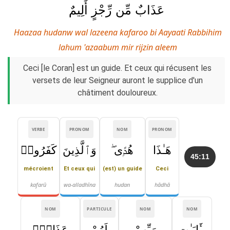
عَذَابٌ مِّن رِّجْزٍ أَلِيمٌ
Haazaa hudanw wal lazeena kafaroo bi Aayaati Rabbihim
lahum 'azaabum mir rijzin aleem
Ceci [le Coran] est un guide. Et ceux qui récusent les
versets de leur Seigneur auront le supplice d'un
châtiment douloureux.
VERBE
PRONOM
NOM
PRONOM
هَـٰذَا
هُدًۭى ۖ
وَٱلَّذِينَ
كَفَرُوا۟
45:11
mécroient
Et ceux qui
(est) un guide
Ceci
kafarū
wa-alladhīna
hudan
hādhā
NOM
PARTICULE
NOM
NOM
بِـَٔايَـٰتِ
رَبِّهِمْ
لَهُمْ
عَذَابٌۭ