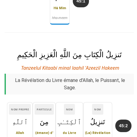
45:1
Hâ Mîm
hha-meem
تَنزِيلُ الْكِتَابِ مِنَ اللَّهِ الْعَزِيزِ الْحَكِيمِ
Tanzeelul Kitaabi minal laahil 'Azeezil Hakeem
La Révélation du Livre émane d'Allah, le Puissant, le
Sage.
NOM PROPRE
PARTICULE
NOM
NOM
تَنزِيلُ
ٱلْكِتَـٰبِ
مِنَ
ٱللَّهِ
45:2
Allah
(émane) d'
du Livre
(La) Révélation