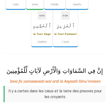
l-lahi
mina
l-kitābi
tanzīlu
NOM
NOM
ٱلْعَزِيزِ
ٱلْحَكِيمِ
le Tout-Sage
le Tout-Puissant
l-ḥakīmi
l-ʿazīzi
إِنَّ فِي السَّمَاوَاتِ وَالْأَرْضِ لَآيَاتٍ لِّلْمُؤْمِنِينَ
Inna fis samaawaati wal ardi la Aayaatil lilmu'mineen
Il y a certes dans les cieux et la terre des preuves pour
les croyants.