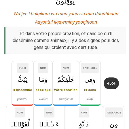
يُوقِنُونَ
Wa fee khalqikum wa maa yabussu min daaabbatin
Aayaatul liqawminy yooqinoon
Et dans votre propre création, et dans ce qu'Il
dissémine comme animaux, il y a des signes pour des
gens qui croient avec certitude.
VERBE
NOM
NOM
PARTICULE
وَفِى
خَلْقِكُمْ
وَمَا
يَبُثُّ
45:4
Il dissémine
et ce que
votre création
Et dans
yabuthu
wamā
khalqikum
wafī
NOM
NOM
NOM
PARTICULE
مِن
دَآبَّةٍ
ءَايَـٰتٌۭ
لِّقَوْمٍۢ