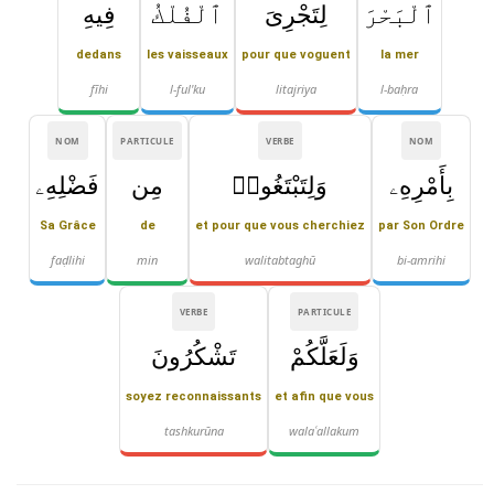
ٱلْبَحْرَ
لِتَجْرِىَ
ٱلْفُلْكُ
فِيهِ
dedans
les vaisseaux
pour que voguent
la mer
fīhi
l-ful'ku
litajriya
l-baḥra
NOM
PARTICULE
VERBE
NOM
بِأَمْرِهِۦ
وَلِتَبْتَغُوا۟
مِن
فَضْلِهِۦ
Sa Grâce
de
et pour que vous cherchiez
par Son Ordre
faḍlihi
min
walitabtaghū
bi-amrihi
VERBE
PARTICULE
وَلَعَلَّكُمْ
تَشْكُرُونَ
soyez reconnaissants
et afin que vous
tashkurūna
walaʿallakum