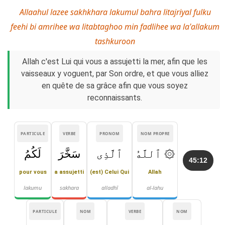
Allaahul lazee sakhkhara lakumul bahra litajriyal fulku
feehi bi amrihee wa litabtaghoo min fadlihee wa la'allakum
tashkuroon
Allah c'est Lui qui vous a assujetti la mer, afin que les
vaisseaux y voguent, par Son ordre, et que vous alliez
en quête de sa grâce afin que vous soyez
reconnaissants.
PARTICULE
VERBE
PRONOM
NOM PROPRE
۞ ٱللَّهُ
ٱلَّذِى
سَخَّرَ
لَكُمُ
45:12
pour vous
a assujetti
(est) Celui Qui
Allah
lakumu
sakhara
alladhī
al-lahu
PARTICULE
NOM
VERBE
NOM