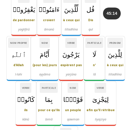
قُل
لِّلَّذِينَ
ءَامَنُوا۟
يَغْفِرُوا۟
45:14
de pardonner
croient
à ceux qui
Dis
yaghfirū
āmanū
lilladhīna
qul
NOM PROPRE
NOM
VERBE
PARTICULE
PRONOM
لِلَّذِينَ
لَا
يَرْجُونَ
أَيَّامَ
ٱللَّهِ
d'Allah
(pour les) jours
espèrent pas
n'
à ceux qui
l-lahi
ayyāma
yarjūna
lā
lilladhīna
VERBE
PARTICULE
NOM
VERBE
لِيَجْزِىَ
قَوْمًۢا
بِمَا
كَانُوا۟
ils
pour ce qu'ils
un peuple
afin qu'Il rétribue
kānū
bimā
qawman
liyajziya