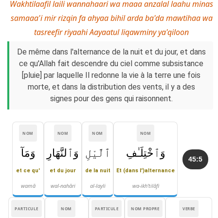
Wakhtilaafil laili wannahaari wa maaa anzalal laahu minas
samaaa'i mir rizqin fa ahyaa bihil arda ba'da mawtihaa wa
tasreefir riyaahi Aayaatul liqawminy ya'qiloon
De même dans l'alternance de la nuit et du jour, et dans
ce qu'Allah fait descendre du ciel comme subsistance
[pluie] par laquelle Il redonne la vie à la terre une fois
morte, et dans la distribution des vents, il y a des
signes pour des gens qui raisonnent.
NOM
NOM
NOM
NOM
وَٱخْتِلَـٰفِ
ٱلَّيْلِ
وَٱلنَّهَارِ
وَمَآ
45:5
et ce qu'
et du jour
de la nuit
Et (dans l')alternance
wamā
wal-nahāri
al-layli
wa-ikh'tilāfi
PARTICULE
NOM
PARTICULE
NOM PROPRE
VERBE