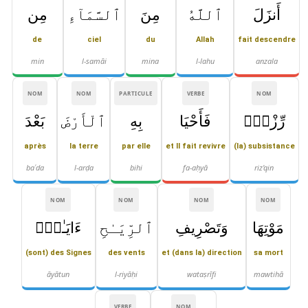
أَنزَلَ
ٱللَّهُ
مِنَ
ٱلسَّمَآءِ
مِن
de
ciel
du
Allah
fait descendre
min
l-samāi
mina
l-lahu
anzala
NOM
NOM
PARTICULE
VERBE
NOM
رِّزْقٍۢ
فَأَحْيَا
بِهِ
ٱلْأَرْضَ
بَعْدَ
après
la terre
par elle
et Il fait revivre
(la) subsistance
baʿda
l-arḍa
bihi
fa-aḥyā
riz'qin
NOM
NOM
NOM
NOM
مَوْتِهَا
وَتَصْرِيفِ
ٱلرِّيَـٰحِ
ءَايَـٰتٌۭ
(sont) des Signes
des vents
et (dans la) direction
sa mort
āyātun
l-riyāḥi
wataṣrīfi
mawtihā
VERBE
NOM