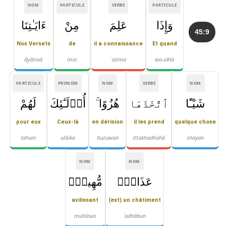
NOM
PARTICULE
VERBE
PARTICULE
وَإِذَا
عَلِمَ
مِنْ
ءَايَـٰتِنَا
45:9
Nos Versets
de
il a connaissance
Et quand
āyātinā
min
ʿalima
wa-idhā
PARTICULE
PRONOM
NOM
VERBE
NOM
شَيْـًٔا
ٱتَّخَذَهَا
هُزُوًا ۚ
أُو۟لَـٰٓئِكَ
لَهُمْ
pour eux
Ceux-là
en dérision
il les prend
quelque chose
lahum
ulāika
huzuwan
ittakhadhahā
shayan
NOM
NOM
عَذَابٌۭ
مُّهِينٌۭ
avilissant
(est) un châtiment
muhīnun
ʿadhābun