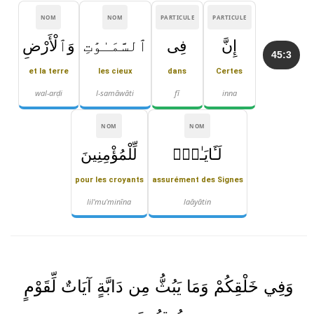
NOM
NOM
PARTICULE
PARTICULE
إِنَّ
فِى
ٱلسَّمَـٰوَٰتِ
وَٱلْأَرْضِ
45:3
et la terre
les cieux
dans
Certes
wal-arḍi
l-samāwāti
fī
inna
NOM
NOM
لَـَٔايَـٰتٍۢ
لِّلْمُؤْمِنِينَ
pour les croyants
assurément des Signes
lil'mu'minīna
laāyātin
وَفِي خَلْقِكُمْ وَمَا يَبُثُّ مِن دَابَّةٍ آيَاتٌ لِّقَوْمٍ