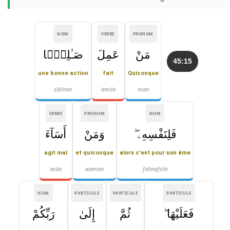
NOM
VERBE
PRONOM
مَنْ
عَمِلَ
صَـٰلِحًۭا
45:15
une bonne action
fait
Quiconque
ṣāliḥan
ʿamila
man
VERBE
PRONOM
NOM
فَلِنَفْسِهِۦ ۖ
وَمَنْ
أَسَآءَ
agit mal
et quiconque
alors c'est pour son âme
asāa
waman
falinafsihi
NOM
PARTICULE
PARTICULE
PARTICULE
فَعَلَيْهَا ۖ
ثُمَّ
إِلَىٰ
رَبِّكُمْ