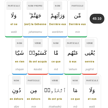
PARTICULE
NOM PROPRE
NOM
PARTICULE
مِّن
وَرَآئِهِمْ
جَهَنَّمُ ۖ
وَلَا
45:10
et ne
(est) la Géhenne
Derrière eux
Derrière eux
walā
jahannamu
warāihim
min
NOM
VERBE
NOM
PARTICULE
VERBE
يُغْنِى
عَنْهُم
مَّا
كَسَبُوا۟
شَيْـًۭٔا
en rien
ils ont acquis
ce que
à eux
servira
shayan
kasabū
mā
ʿanhum
yugh'nī
NOM
PARTICULE
VERBE
NOM
PARTICULE
وَلَا
مَا
ٱتَّخَذُوا۟
مِن
دُونِ
en dehors
en dehors
ils ont pris
ce que
et non
dūni
min
ittakhadhū
mā
walā