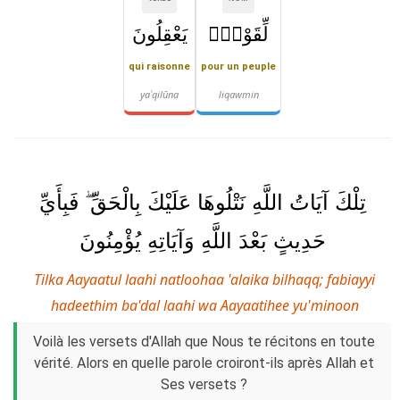
لِّقَوْمٍۢ
يَعْقِلُونَ
qui raisonne
pour un peuple
yaʿqilūna
liqawmin
تِلْكَ آيَاتُ اللَّهِ نَتْلُوهَا عَلَيْكَ بِالْحَقِّ ۖ فَبِأَيِّ
حَدِيثٍ بَعْدَ اللَّهِ وَآيَاتِهِ يُؤْمِنُونَ
Tilka Aayaatul laahi natloohaa 'alaika bilhaqq; fabiayyi
hadeethim ba'dal laahi wa Aayaatihee yu'minoon
Voilà les versets d'Allah que Nous te récitons en toute
vérité. Alors en quelle parole croiront-ils après Allah et
Ses versets ?