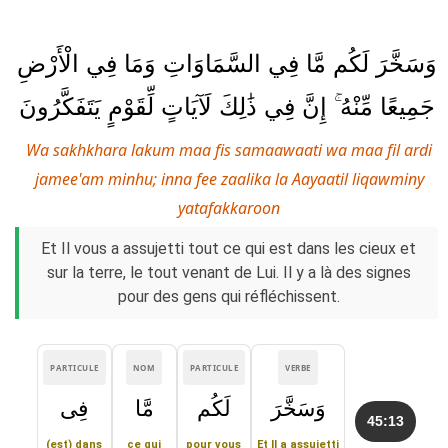
وَسَخَّرَ لَكُم مَّا فِي السَّمَاوَاتِ وَمَا فِي الْأَرْضِ
جَمِيعًا مِّنْهُ ۚ إِنَّ فِي ذَٰلِكَ لَآيَاتٍ لِّقَوْمٍ يَتَفَكَّرُونَ
Wa sakhkhara lakum maa fis samaawaati wa maa fil ardi
jamee'am minhu; inna fee zaalika la Aayaatil liqawminy
yatafakkaroon
Et Il vous a assujetti tout ce qui est dans les cieux et
sur la terre, le tout venant de Lui. Il y a là des signes
pour des gens qui réfléchissent.
PARTICULE
NOM
PARTICULE
VERBE
وَسَخَّرَ
لَكُم
مَّا
فِى
45:13
(est) dans
ce qui
pour vous
Et Il a assujetti