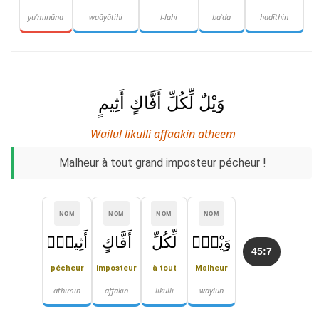
yu'minūna
waāyātihi
l-lahi
baʿda
ḥadīthin
وَيْلٌ لِّكُلِّ أَفَّاكٍ أَثِيمٍ
Wailul likulli affaakin atheem
Malheur à tout grand imposteur pécheur !
NOM
NOM
NOM
NOM
وَيْلٌۭ
لِّكُلِّ
أَفَّاكٍ
أَثِيمٍۢ
45:7
pécheur
imposteur
à tout
Malheur
athīmin
affākin
likulli
waylun