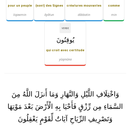
pour un peuple
(sont) des Signes
créatures mouvantes
comme
liqawmin
āyātun
dābbatin
min
VERBE
يُوقِنُونَ
qui croit avec certitude
yūqinūna
وَاخْتِلَافِ اللَّيْلِ وَالنَّهَارِ وَمَا أَنزَلَ اللَّهُ مِنَ
السَّمَاءِ مِن رِّزْقٍ فَأَحْيَا بِهِ الْأَرْضَ بَعْدَ مَوْتِهَا
وَتَصْرِيفِ الرِّيَاحِ آيَاتٌ لِّقَوْمٍ يَعْقِلُونَ