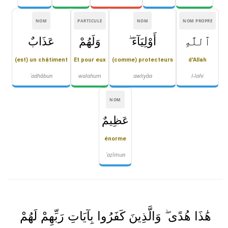
NOM
PARTICULE
NOM
NOM PROPRE
ٱللَّهِ
أَوْلِيَآءَ ۖ
وَلَهُمْ
عَذَابٌ
(est) un châtiment
Et pour eux
(comme) protecteurs
d'Allah
ʿadhābun
walahum
awliyāa
l-lahi
NOM
عَظِيمٌ
énorme
ʿaẓīmun
هَٰذَا هُدًى ۖ وَالَّذِينَ كَفَرُوا بِآيَاتِ رَبِّهِمْ لَهُمْ