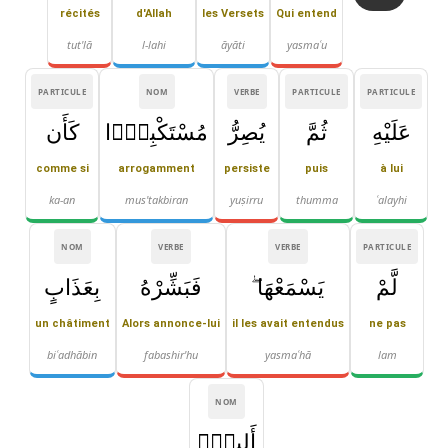
récités
d'Allah
les Versets
Qui entend
tut'lā
l-lahi
āyāti
yasmaʿu
PARTICULE
NOM
VERBE
PARTICULE
PARTICULE
عَلَيْهِ
ثُمَّ
يُصِرُّ
مُسْتَكْبِرًۭا
كَأَن
comme si
arrogamment
persiste
puis
à lui
ka-an
mus'takbiran
yuṣirru
thumma
ʿalayhi
NOM
VERBE
VERBE
PARTICULE
لَّمْ
يَسْمَعْهَا ۖ
فَبَشِّرْهُ
بِعَذَابٍ
un châtiment
Alors annonce-lui
il les avait entendus
ne pas
biʿadhābin
fabashir'hu
yasmaʿhā
lam
NOM
أَلِيمٍۢ