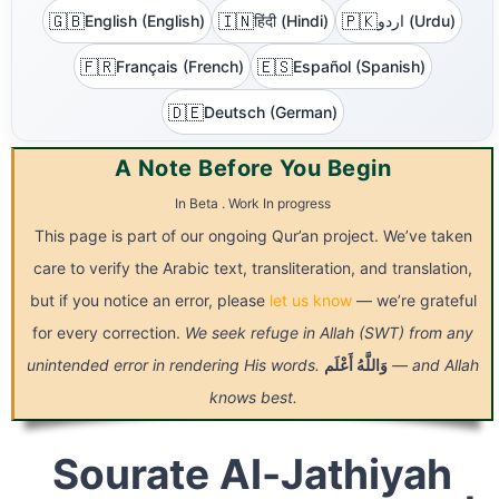
🇬🇧
🇮🇳
🇵🇰
English (English)
हिंदी (Hindi)
اردو (Urdu)
🇫🇷
🇪🇸
Français (French)
Español (Spanish)
🇩🇪
Deutsch (German)
A Note Before You Begin
In Beta . Work In progress
This page is part of our ongoing Qur’an project. We’ve taken
care to verify the Arabic text, transliteration, and translation,
but if you notice an error, please
let us know
— we’re grateful
for every correction.
We seek refuge in Allah (SWT) from any
unintended error in rendering His words.
أَعْلَم
وَاللَّهُ
— and Allah
knows best.
Sourate Al-Jathiyah